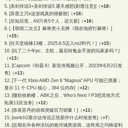
5.
[圣剑传说3+圣剑传说5 通关感想(剧透注意)]
（
+18
）
6.
[异度之刃x这游戏真的很极致]
（
+18
）
7.
[后知后觉，A9只有5个人，还欠薪]
（
+16
）
8.
[【萌萌二次元】麻将类小丑牌《我在地府打麻将》]
（
+15
）
9.
[任天堂病棟13楼，2025.6.5迈入ns2时代！]
（
+15
）
10.
[玩了二十年pc、主机，最后转氪金手游的玩家多吗？]
（
+13
）
11.
[Capcom《街霸 6》新宣传视频公开，2023年6月2日发
售]
（
+13
）
12.
[下一代 Xbox AMD Zen 6 “Magnus” APU 可能已泄露；
显示 11 个 CPU 核心，384 位内存]
（
+12
）
13.
[微软收购楼，ABK之后，Who's Next？P3想其他方式
拓展11区业务]
（
+12
）
14.
[恭喜苏丹的游戏突破百万销量！]
（
+11
）
15.
[switch2塞尔达传说正统新作什么时候发售]
（
+7
）
16.
[近期在补各种没玩的银河城类游戏，这终焉之玛格诺利