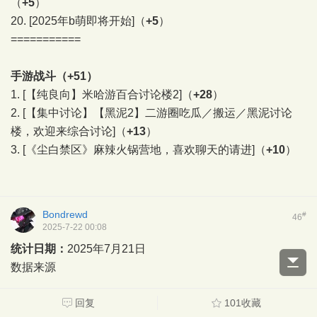
（
+5
）
20.
[2025年b萌即将开始]
（
+5
）
===========
手游战斗（+51）
1.
[【纯良向】米哈游百合讨论楼2]
（
+28
）
2.
[【集中讨论】【黑泥2】二游圈吃瓜／搬运／黑泥讨论
楼，欢迎来综合讨论]
（
+13
）
3.
[《尘白禁区》麻辣火锅营地，喜欢聊天的请进]
（
+10
）
Bondrewd
#
46
2025-7-22 00:08
统计日期：
2025年7月21日
数据来源
回复
101收藏
外野（+1414）