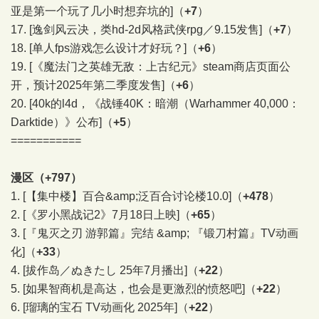
亚是第一个玩了几小时想弃坑的]
（
+7
）
17.
[逸剑风云决，类hd-2d风格武侠rpg／9.15发售]
（
+7
）
18.
[单人fps游戏怎么设计才好玩？]
（
+6
）
19.
[《魔法门之英雄无敌：上古纪元》steam商店页面公
开，预计2025年第二季度发售]
（
+6
）
20.
[40k的l4d，《战锤40K：暗潮（Warhammer 40,000：
Darktide）》公布]
（
+5
）
===========
漫区（+797）
1.
[【集中楼】百合&amp;泛百合讨论楼10.0]
（
+478
）
2.
[《罗小黑战记2》7月18日上映]
（
+65
）
3.
[『鬼灭之刃 游郭篇』完结 &amp; 『锻刀村篇』TV动画
化]
（
+33
）
4.
[拔作岛／ぬきたし 25年7月播出]
（
+22
）
5.
[如果智商机是高达，也会是更激烈的愤怒吧]
（
+22
）
6.
[瑠璃的宝石 TV动画化 2025年]
（
+22
）