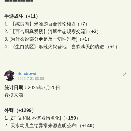
===========
手游战斗（+11）
1.
[【纯良向】米哈游百合讨论楼2]
（
+7
）
2.
[【百合厨真爱楼】河豚生态观察交流]
（
+2
）
3.
[为什么说部分🐡是反一切性别者]
（
+1
）
4.
[《尘白禁区》麻辣火锅营地，喜欢聊天的请进]
（
+1
）
Bondrewd
#
45
2025-7-21 00:08
统计日期：
2025年7月20日
数据来源
外野（+1299）
1.
[ZT 义和团不该被污名化]
（
+159
）
2.
[天水幼儿血铅异常来源查明公布]
（
+140
）