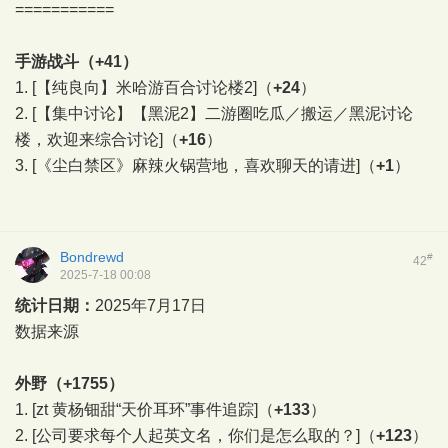
===========
手游战斗（+41）
1.
[【纯良向】米哈游百合讨论楼2]
（
+24
）
2.
[【集中讨论】【黑泥2】二游圈吃瓜／搬运／黑泥讨论
楼，欢迎来综合讨论]
（
+16
）
3.
[《尘白禁区》麻辣火锅营地，喜欢聊天的请进]
（
+1
）
Bondrewd
#
42
2025-7-18 00:08
统计日期：
2025年7月17日
数据来源
外野（+1755）
1.
[zt 黄杨钿甜“天价耳环”事件追踪]
（
+133
）
2.
[公司要求每个人起英文名，你们是怎么取的？]
（
+123
）