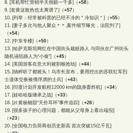
8.
[耳机帮忙营销半天倒赔一千多]
（
+58
）
9.
[老黄这散热也太离谱了]
（
+57
）
10.
[列举：经常被科普的已经不冷的＂冷知识＂]
（
+55
）
11.
[妻子多次与他人聚众＊＊,案件细节曝光，法院判了]
（
+54
）
12.
[中东专楼]
（
+50
）
13.
[哈萨克斯坦网红在中国街头栽赃路人 与同伙在广州街头
随机诬陷路人为“小偷”]
（
+45
）
14.
[美国游客在意大利被割喉抢劫]
（
+44
）
15.
[纳粹听了都摇头！乌市长宣布，要用挖出的苏联红军烈
士遗体交换被俄俘虏的士兵]
（
+43
）
16.
[印度计划开发航程12000 km的隐身轰炸机]
（
+34
）
17.
[娃哈哈版继承之战]
（
+33
）
18.
[zt 黄杨钿甜“天价耳环”事件追踪]
（
+26
）
19.
[很多孩子的心理问题，都能从父母身上看出端倪]
（
+23
）
20.
[全国电力负荷再创历史新高 首次突破15亿千瓦]