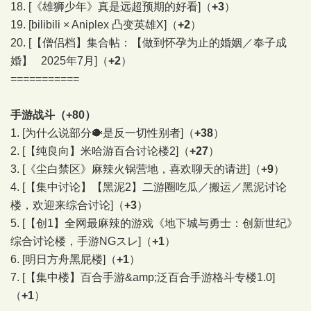
18.
[《雄狮少年》真是远超预期的好看]
（
+3
）
19.
[bilibili × Aniplex 凸变英雄X]
（
+2
）
20.
[【僧侣档】集合帖：【做到怀孕为止的婚姻／奉子成
婚】 2025年7月]
（
+2
）
===========
手游战斗（+80）
1.
[为什么说部分🐡是反一切性别者]
（
+38
）
2.
[【纯良向】米哈游百合讨论楼2]
（
+27
）
3.
[《尘白禁区》麻辣火锅营地，喜欢聊天的请进]
（
+9
）
4.
[【集中讨论】【黑泥2】二游圈吃瓜／搬运／黑泥讨论
楼，欢迎来综合讨论]
（
+3
）
5.
[【创1】全网最麻辣的游戏《地下城与勇士：创新世纪》
综合讨论楼，手游NGスレ]
（
+1
）
6.
[明日方舟黑屁楼]
（
+1
）
7.
[【集中楼】百合手游&amp;泛百合手游格斗专楼1.0]
（
+1
）