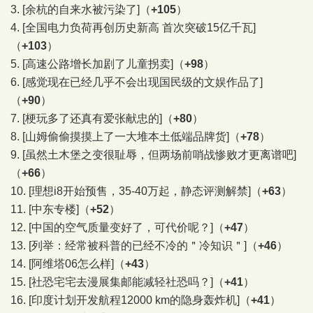
3.
[余杭的自来水被污染了]
（
+105
）
4.
[全国电力负荷再创历史新高 首次突破15亿千瓦]
（
+103
）
5.
[高速公路增长加剧了儿童拐卖]
（
+98
）
6.
[感觉现在已经几乎不会出现国民级的文娱作品了]
（
+90
）
7.
[梗玩多了还真有爱张献忠的]
（
+80
）
8.
[山姆偷偷摸摸上了一大堆本土低端品牌货]
（
+78
）
9.
[虽然土木堡之变很耻辱，但两场前哨战惨败才更离谱吧]
（
+66
）
10.
[理想i8开始预售，35-40万起，静态评测解禁]
（
+63
）
11.
[中东专楼]
（
+52
）
12.
[中国的空气质量变好了，可代价呢？]
（
+47
）
13.
[列举：经常被科普的已经不冷的＂冷知识＂]
（
+46
）
14.
[阿维塔06怎么样]
（
+43
）
15.
[社恐宅宅去漫展集邮能减轻社恐吗？]
（
+41
）
16.
[印度计划开发航程12000 km的隐身轰炸机]
（
+41
）