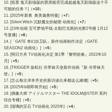
10.
[投票 鬼灭剧场版的票房能否完成超越鬼灭剧场版这个不
可能的任务？]
（
+10
）
11.
[2025年新奥 奥美迦奥特曼]
（
+7
）
12.
[Silent Witch 沉默魔女的秘密 动画化]
（
+7
）
13.
[23年动画 宝可梦地平线-太勒巴戈斯的光辉2号楼 1月12
号复播]
（
+6
）
14.
[「GATE 奇幻自卫队」新作动画制作决定（GATE
SEASON2 动画化）]
（
+5
）
15.
[明日方舟 TV动画化决定 第1季『黎明前奏』2022年10
月]
（
+5
）
16.
[TRIGGER 扳机社 吊带袜天使新作动画『新·吊带袜天
使』]
（
+5
）
17.
[怎么每次岸本齐史的新访谈出来都这么难绷]
（
+5
）
18.
[2025年b萌即将开始]
（
+5
）
19.
[偶像大师 アイドルマスター THE IDOLM@STER 系列
综合专楼]
（
+5
）
20.
[瑠璃的宝石 TV动画化 2025年]
（
+4
）