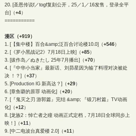
20.
[圣恩传说f／togf复刻公开，25／1／16发售，登录全平
台]
（
+4
）
===========
漫区（+919）
1.
[【集中楼】百合&amp;泛百合讨论楼10.0]
（
+546
）
2.
[《罗小黑战记2》7月18日上映]
（
+85
）
3.
[拔作岛／ぬきたし 25年7月播出]
（
+70
）
4.
[『中华小当家』最新话、刘昴星因为输了料理对决被处
决 ​​​！？]
（
+37
）
5.
[Production IG 新高达？]
（
+29
）
6.
[章鱼噼的原罪 动画化]
（
+20
）
7.
[『鬼灭之刃 游郭篇』完结 &amp; 『锻刀村篇』TV动画
化]
（
+12
）
8.
[龙族2：悼亡者之瞳 动画正式定档，7月18日全球同步上
映！]
（
+11
）
9.
[中二电波台真爱楼 2.0]
（
+11
）