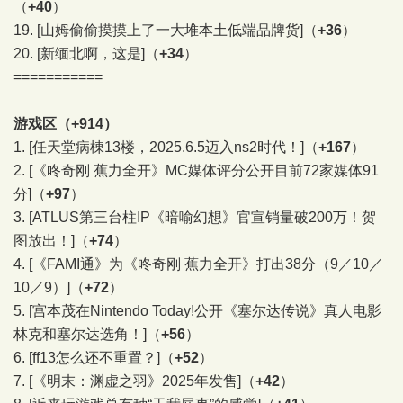
（
+40
）
19.
[山姆偷偷摸摸上了一大堆本土低端品牌货]
（
+36
）
20.
[新缅北啊，这是]
（
+34
）
===========
游戏区（+914）
1.
[任天堂病棟13楼，2025.6.5迈入ns2时代！]
（
+167
）
2.
[《咚奇刚 蕉力全开》MC媒体评分公开目前72家媒体91
分]
（
+97
）
3.
[ATLUS第三台柱IP《暗喻幻想》官宣销量破200万！贺
图放出！]
（
+74
）
4.
[《FAMI通》为《咚奇刚 蕉力全开》打出38分（9／10／
10／9）]
（
+72
）
5.
[宫本茂在Nintendo Today!公开《塞尔达传说》真人电影
林克和塞尔达选角！]
（
+56
）
6.
[ff13怎么还不重置？]
（
+52
）
7.
[《明末：渊虚之羽》2025年发售]
（
+42
）