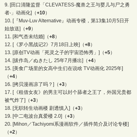
9.
[田口清隆监督「CLEVATESS-魔兽之王与婴儿与尸之勇
者-」动画化]
（
+10
）
10.
[『Muv-Luv Alternative』动画专楼，第13集10月5日开
始放送]
（
+9
）
11.
[和气杏未结婚]
（
+8
）
12.
[《罗小黑战记2》7月18日上映]
（
+8
）
13.
[原创TV动画「死灵之子的宇宙恐怖秀」]
（
+5
）
14.
[拔作岛／ぬきたし 25年7月播出]
（
+4
）
15.
[美食广场里的女高中生们在说啥 TV动画化 2025年]
（
+4
）
16.
[拷贝漫画凉了吗？]
（
+3
）
17.
[《租借女友》的男主可以封个舔者之王了，外国兄贵都
被气炸了]
（
+3
）
18.
[无职转生动画楼 剧透慎入]
（
+3
）
19.
[中二电波台真爱楼 2.0]
（
+3
）
20.
[Mihon／Tachiyomi系漫画软件／插件简介及讨论专楼]
（
+2
）