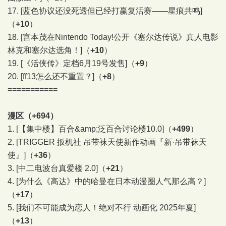
17.
[蓝色协议还没死透但已经打赢复活赛——星痕共鸣]
（
+10
）
18.
[宫本茂在Nintendo Today!公开《塞尔达传说》真人电影
林克和塞尔达选角！]
（
+10
）
19.
[《活侠传》定档6月19号发售]
（
+9
）
20.
[ff13怎么还不重置？]
（
+8
）
===========
漫区（+694）
1.
[【集中楼】百合&amp;泛百合讨论楼10.0]
（
+499
）
2.
[TRIGGER 扳机社 吊带袜天使新作动画『新·吊带袜天
使』]
（
+36
）
3.
[中二电波台真爱楼 2.0]
（
+21
）
4.
[为什么《高达》中的哈曼在日本动漫圈人气那么高？]
（
+17
）
5.
[我们不可能成为恋人！绝对不行 动画化 2025年夏]
（
+13
）