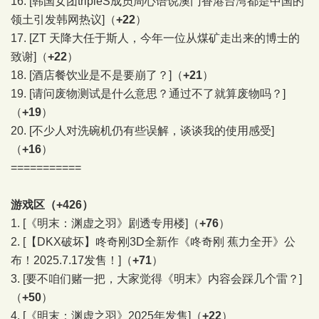
16.
[韩国女团tripleS成员周心语说澳门香港台湾都是中国的
领土引发韩网热议]
（
+22
）
17.
[ZT 天降大任于斯人，今年一位从煤矿走出来的博士的
致谢]
（
+22
）
18.
[酒店餐饮业是不是要崩了？]
（
+21
）
19.
[请问废物测试是什么意思？通过不了就算废物吗？]
（
+19
）
20.
[不少人对洗碗机仍有些误解，谈谈我的使用感受]
（
+16
）
===========
游戏区（+426）
1.
[《明末：渊虚之羽》剧透专用楼]
（
+76
）
2.
[【DKX破坏】咚奇刚3D全新作《咚奇刚 蕉力全开》公
布！2025.7.17发售！]
（
+71
）
3.
[要不咱们赌一把，大家觉得《明末》内容会踩几个雷？]
（
+50
）
4.
[《明末：渊虚之羽》2025年发售]
（
+22
）