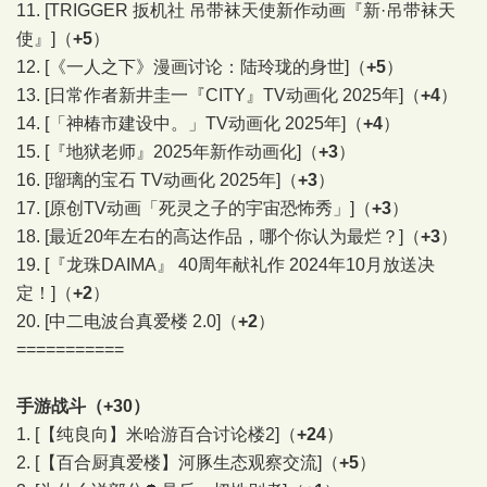
11.
[TRIGGER 扳机社 吊带袜天使新作动画『新·吊带袜天
使』]
（
+5
）
12.
[《一人之下》漫画讨论：陆玲珑的身世]
（
+5
）
13.
[日常作者新井圭一『CITY』TV动画化 2025年]
（
+4
）
14.
[「神椿市建设中。」TV动画化 2025年]
（
+4
）
15.
[『地狱老师』2025年新作动画化]
（
+3
）
16.
[瑠璃的宝石 TV动画化 2025年]
（
+3
）
17.
[原创TV动画「死灵之子的宇宙恐怖秀」]
（
+3
）
18.
[最近20年左右的高达作品，哪个你认为最烂？]
（
+3
）
19.
[『龙珠DAIMA』 40周年献礼作 2024年10月放送决
定！]
（
+2
）
20.
[中二电波台真爱楼 2.0]
（
+2
）
===========
手游战斗（+30）
1.
[【纯良向】米哈游百合讨论楼2]
（
+24
）
2.
[【百合厨真爱楼】河豚生态观察交流]
（
+5
）