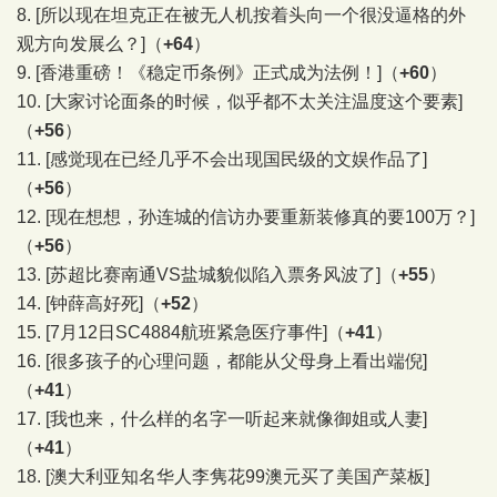
8.
[所以现在坦克正在被无人机按着头向一个很没逼格的外
观方向发展么？]
（
+64
）
9.
[香港重磅！《稳定币条例》正式成为法例！]
（
+60
）
10.
[大家讨论面条的时候，似乎都不太关注温度这个要素]
（
+56
）
11.
[感觉现在已经几乎不会出现国民级的文娱作品了]
（
+56
）
12.
[现在想想，孙连城的信访办要重新装修真的要100万？]
（
+56
）
13.
[苏超比赛南通VS盐城貌似陷入票务风波了]
（
+55
）
14.
[钟薛高好死]
（
+52
）
15.
[7月12日SC4884航班紧急医疗事件]
（
+41
）
16.
[很多孩子的心理问题，都能从父母身上看出端倪]
（
+41
）
17.
[我也来，什么样的名字一听起来就像御姐或人妻]
（
+41
）
18.
[澳大利亚知名华人李隽花99澳元买了美国产菜板]