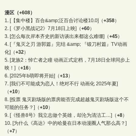
漫区（+608）
1.
[【集中楼】百合&amp;泛百合讨论楼10.0]
（
+358
）
2.
[《罗小黑战记2》7月18日上映]
（
+60
）
3.
[怎么每次岸本齐史的新访谈出来都这么难绷]
（
+45
）
4.
[『鬼灭之刃 游郭篇』完结 &amp; 『锻刀村篇』TV动画
化]
（
+32
）
5.
[龙族2：悼亡者之瞳 动画正式定档，7月18日全球同步上
映！]
（
+16
）
6.
[2025年b萌即将开始]
（
+13
）
7.
[我们不可能成为恋人！绝对不行 动画化 2025年夏]
（
+10
）
8.
[投票 鬼灭剧场版的票房能否完成超越鬼灭剧场版这个不
可能的任务？]
（
+10
）
9.
[《怪兽8号》我立志做个英雄，却沦为清洁工…]
（
+8
）
10.
[为什么《高达》中的哈曼在日本动漫圈人气那么高？]
（
+7
）