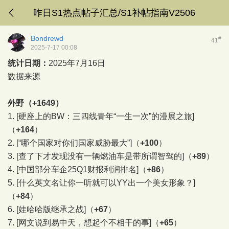
昨日S1热点帖子汇总/S1补帖指南V2506
Bondrewd
#
41
2025-7-17 00:08
统计日期：
2025年7月16日
数据来源
外野（+1649）
1.
[硬座上的BW：三四线青年“一生一次”的漫展之旅]
（
+164
）
2.
[“哪个国家对你们国家威胁最大”]
（
+100
）
3.
[查了下才发现没有一辆燃油车是带所谓智驾的]
（
+89
）
4.
[中国部分车企25Q1财报利润排名]
（
+86
）
5.
[什么英文名让你一听就可以YY出一个美女形象？]
（
+84
）
6.
[娃哈哈版继承之战]
（
+67
）
7.
[网文说到易中天，想起个不相干的事]
（
+65
）