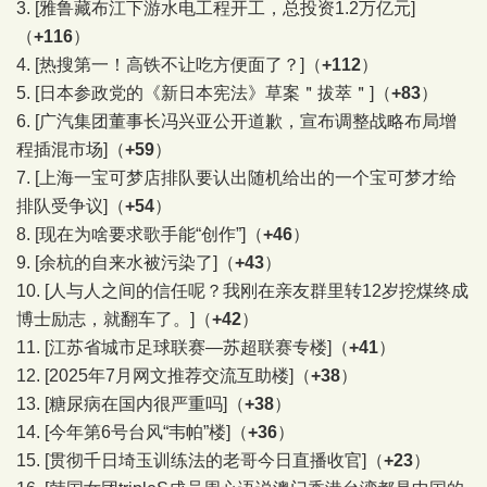
3.
[雅鲁藏布江下游水电工程开工，总投资1.2万亿元]
（
+116
）
4.
[热搜第一！高铁不让吃方便面了？]
（
+112
）
5.
[日本参政党的《新日本宪法》草案＂拔萃＂]
（
+83
）
6.
[广汽集团董事长冯兴亚公开道歉，宣布调整战略布局增
程插混市场]
（
+59
）
7.
[上海一宝可梦店排队要认出随机给出的一个宝可梦才给
排队受争议]
（
+54
）
8.
[现在为啥要求歌手能“创作”]
（
+46
）
9.
[余杭的自来水被污染了]
（
+43
）
10.
[人与人之间的信任呢？我刚在亲友群里转12岁挖煤终成
博士励志，就翻车了。]
（
+42
）
11.
[江苏省城市足球联赛—苏超联赛专楼]
（
+41
）
12.
[2025年7月网文推荐交流互助楼]
（
+38
）
13.
[糖尿病在国内很严重吗]
（
+38
）
14.
[今年第6号台风“韦帕”楼]
（
+36
）
15.
[贯彻千日埼玉训练法的老哥今日直播收官]
（
+23
）