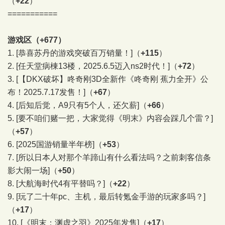
（
+22
）
===========
游戏区（+677）
1.
[恭喜苏丹的游戏突破百万销量！]
（
+115
）
2.
[任天堂病棟13楼，2025.6.5迈入ns2时代！]
（
+72
）
3.
[【DKX破坏】咚奇刚3D全新作《咚奇刚 蕉力全开》公
布！2025.7.17发售！]
（
+67
）
4.
[后知后觉，A9只有5个人，还欠薪]
（
+66
）
5.
[要不咱们赌一把，大家觉得《明末》内容会踩几个雷？]
（
+57
）
6.
[2025国游销量半年榜]
（
+53
）
7.
[所以日本人对那个羊蹄山有什么看法吗？之前刺客信条
影大闹一场]
（
+50
）
8.
[大航海时代4有平替吗？]
（
+22
）
9.
[玩了二十年pc、主机，最后转氪金手游的玩家多吗？]
（
+17
）
10.
[《明末：渊虚之羽》2025年发售]
（
+17
）