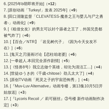
6.
[2025年b萌即将开始]
（
+12
）
7.
[原创动画「Turkey!」发表 2025年]
（
+9
）
8.
[田口清隆监督「CLEVATESS-魔兽之王与婴儿与尸之勇
者-」动画化]
（
+9
）
9.
[《租借女友》的男主可以封个舔者之王了，外国兄贵都
被气炸了]
（
+6
）
10.
[【百合／NTR】「岩见树代子」《因为今天女友不
在》]
（
+6
）
11.
[鬼灭之刃漫画讨论【恋柱咱老婆]
（
+6
）
12.
[一拳超人.本回完全原作剧情]
（
+5
）
13.
[《怪兽8号》我立志做个英雄，却沦为清洁工…]
（
+4
）
14.
[世徒ゆうき的《千歳-chitose》劲儿太大了]
（
+4
）
15.
[原创TV动画「死灵之子的宇宙恐怖秀」]
（
+4
）
16.
[『Muv-Luv Alternative』动画专楼，第13集10月5日开
始放送]
（
+3
）
17.
[『Lycoris Recoil ／ 莉可丽丝』③号楼 新作动画制作决
定]
（
+3
）