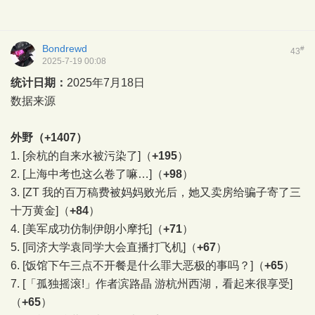
Bondrewd
#
43
2025-7-19 00:08
统计日期：
2025年7月18日
数据来源
外野（+1407）
1.
[余杭的自来水被污染了]
（
+195
）
2.
[上海中考也这么卷了嘛…]
（
+98
）
3.
[ZT 我的百万稿费被妈妈败光后，她又卖房给骗子寄了三
十万黄金]
（
+84
）
4.
[美军成功仿制伊朗小摩托]
（
+71
）
5.
[同济大学袁同学大会直播打飞机]
（
+67
）
6.
[饭馆下午三点不开餐是什么罪大恶极的事吗？]
（
+65
）
7.
[「孤独摇滚!」作者滨路晶 ​​​游杭州西湖，看起来很享受]
（
+65
）