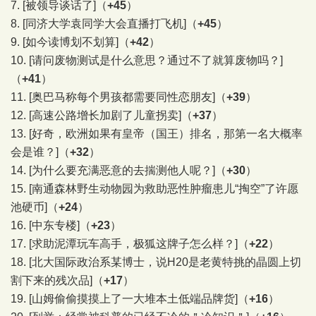
7.
[被领导谈话了]
（
+45
）
8.
[同济大学袁同学大会直播打飞机]
（
+45
）
9.
[如今读博划不划算]
（
+42
）
10.
[请问废物测试是什么意思？通过不了就算废物吗？]
（
+41
）
11.
[奥巴马称每个男孩都需要同性恋朋友]
（
+39
）
12.
[高速公路增长加剧了儿童拐卖]
（
+37
）
13.
[好奇，欧洲如果有皇帝（国王）排名，那第一名大概率
会是谁？]
（
+32
）
14.
[为什么要充满恶意的去揣测他人呢？]
（
+30
）
15.
[南通森林野生动物园为救助恶性肿瘤患儿“掏空”了许愿
池硬币]
（
+24
）
16.
[中东专楼]
（
+23
）
17.
[求助泥潭玩车高手，极狐这牌子怎么样？]
（
+22
）
18.
[北大国际政治系某博士，说H20是老黄特挑的晶圆上切
割下来的残次品]
（
+17
）
19.
[山姆偷偷摸摸上了一大堆本土低端品牌货]
（
+16
）