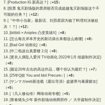
7.
[Production IG 新高达？]
（
+15
）
8.
[投票 鬼灭剧场版的票房能否完成超越鬼灭剧场版这个不
可能的任务？]
（
+12
）
9.
[『中华小当家』最新话、刘昴星因为输了料理对决被处
决 ​​​！？]
（
+12
）
10.
[bilibili × Aniplex 凸变英雄X]
（
+8
）
11.
[怎么每次岸本齐史的新访谈出来都这么难绷]
（
+8
）
12.
[Bad Girl 动画化]
（
+8
）
13.
[中二电波台真爱楼 2.0]
（
+8
）
14.
[更衣人偶坠入爱河 TV动画化 2022年1月 续篇制作决定]
（
+8
）
15.
[最近20年左右的高达作品，哪个你认为最烂？]
（
+7
）
16.
[25年Q娃 You and Idol Precure♪ ​​​]
（
+6
）
17.
[ヤンマガweb新连载《露出导演》盗摄男与暴露癖女]
（
+5
）
18.
[《凡人修仙传》网络动画专楼]
（
+5
）
19.
[青春猪头少年 新作剧场动画两部作 ／ 大学篇制作决定]