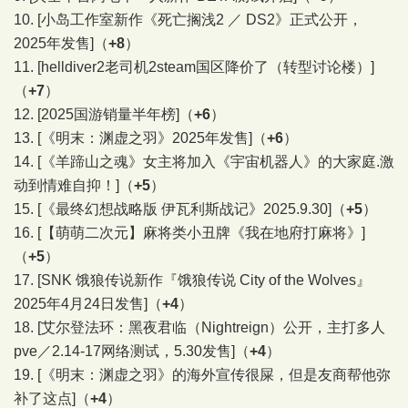
10.
[小岛工作室新作《死亡搁浅2 ／ DS2》正式公开，
2025年发售]
（
+8
）
11.
[helldiver2老司机2steam国区降价了（转型讨论楼）]
（
+7
）
12.
[2025国游销量半年榜]
（
+6
）
13.
[《明末：渊虚之羽》2025年发售]
（
+6
）
14.
[《羊蹄山之魂》女主将加入《宇宙机器人》的大家庭.激
动到情难自抑！]
（
+5
）
15.
[《最终幻想战略版 伊瓦利斯战记》2025.9.30]
（
+5
）
16.
[【萌萌二次元】麻将类小丑牌《我在地府打麻将》]
（
+5
）
17.
[SNK 饿狼传说新作『饿狼传说 City of the Wolves』
2025年4月24日发售]
（
+4
）
18.
[艾尔登法环：黑夜君临（Nightreign）公开，主打多人
pve／2.14-17网络测试，5.30发售]
（
+4
）
19.
[《明末：渊虚之羽》的海外宣传很屎，但是友商帮他弥
补了这点]
（
+4
）