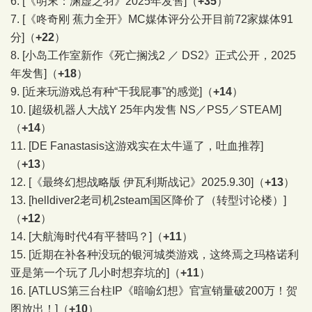
6.
[《明末：渊虚之羽》2025年发售]
（
+35
）
7.
[《咚奇刚 蕉力全开》MC媒体评分公开目前72家媒体91
分]
（
+22
）
8.
[小岛工作室新作《死亡搁浅2 ／ DS2》正式公开，2025
年发售]
（
+18
）
9.
[近来玩游戏总有种“干我屁事”的感觉]
（
+14
）
10.
[超级机器人大战Y 25年内发售 NS／PS5／STEAM]
（
+14
）
11.
[DE Fanastasis这游戏实在太牛逼了，吐血推荐]
（
+13
）
12.
[《最终幻想战略版 伊瓦利斯战记》2025.9.30]
（
+13
）
13.
[helldiver2老司机2steam国区降价了（转型讨论楼）]
（
+12
）
14.
[大航海时代4有平替吗？]
（
+11
）
15.
[近期在补各种没玩的银河城类游戏，这终焉之玛格诺利
亚是第一个玩了几小时想弃坑的]
（
+11
）
16.
[ATLUS第三台柱IP《暗喻幻想》官宣销量破200万！贺
图放出！]
（
+10
）