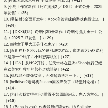
8.
[近来玩游戏总有种“干我屁事”的感觉]
（
+41
）
9.
[小岛工作室新作《死亡搁浅2 ／ DS2》正式公开，2025
年发售]
（
+35
）
10.
[曝辐射5全面开发中：Xbox高管青睐的游戏也得让道！]
（
+34
）
11.
[【DKX破坏】咚奇刚3D全新作《咚奇刚 蕉力全开》公
布！2025.7.17发售！]
（
+29
）
12.
[b站童子军大王是什么鬼？]
（
+28
）
13.
[近期在补各种没玩的银河城类游戏，这终焉之玛格诺利
亚是第一个玩了几小时想弃坑的]
（
+27
）
14.
[【IGN】从NS2开始，任天堂将在亚洲eShop施行已经
在欧美实行数年的额外道德限制]
（
+22
）
15.
[机战能不能像纹章，无双起源学习一下。]
（
+17
）
16.
[helldiver2老司机2steam国区降价了（转型讨论楼）]
（
+14
）
17.
[为什么我觉得生化4重置不如原版好玩，先入为主么。]
（
+10
）
18.
[《Baba is you》作者最新纸牌大作《A Solitaire