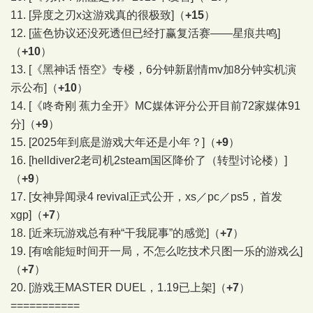
11.
[异度之刃x这游戏真的很极致]
（
+15
）
12.
[蓝色协议还没死透但已经打赢复活赛——星痕共鸣]
（
+10
）
13.
[《黑神话 悟空》专楼，6分钟新剧情mv加8分钟实机演
示公布]
（
+10
）
14.
[《咚奇刚 蕉力全开》MC媒体评分公开目前72家媒体91
分]
（
+9
）
15.
[2025年到底是游戏大年还是小年？]
（
+9
）
16.
[helldiver2老司机2steam国区降价了（转型讨论楼）]
（
+9
）
17.
[女神异闻录4 revival正式公开，xs／pc／ps5，首发
xgp]
（
+7
）
18.
[近来玩游戏总有种“干我屁事”的感觉]
（
+7
）
19.
[有啥能短时间开一局，不怎么吃技术只图一乐的游戏么]
（
+7
）
20.
[游戏王MASTER DUEL，1.19已上架]
（
+7
）
===========