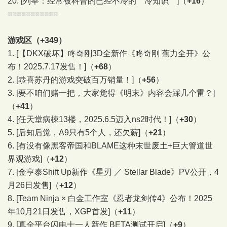
20.
[列举：经常被科普的已经不冷的＂冷知识＂]
（
+16
）
===========
游戏区（+349）
1.
[【DKX破坏】咚奇刚3D全新作《咚奇刚 蕉力全开》公
布！2025.7.17发售！]
（
+68
）
2.
[恭喜苏丹的游戏突破百万销量！]
（
+56
）
3.
[要不咱们赌一把，大家觉得《明末》内容会踩几个雷？]
（
+41
）
4.
[任天堂病棟13楼，2025.6.5迈入ns2时代！]
（
+30
）
5.
[后知后觉，A9只有5个人，还欠薪]
（
+21
）
6.
[有没有像黑客帝国和BLAME这种末世废土+巨大管道世
界观游戏]
（
+12
）
7.
[金亨泰Shift Up新作《星刃 ／ Stellar Blade》PV公开，4
月26日发售]
（
+12
）
8.
[Team Ninja × 白金工作室《忍者龙剑传4》公布！2025
年10月21日发售，XGP首发]
（
+11
）
9.
[真全平台闪电十一人新作 BETA测试开启]
（
+9
）