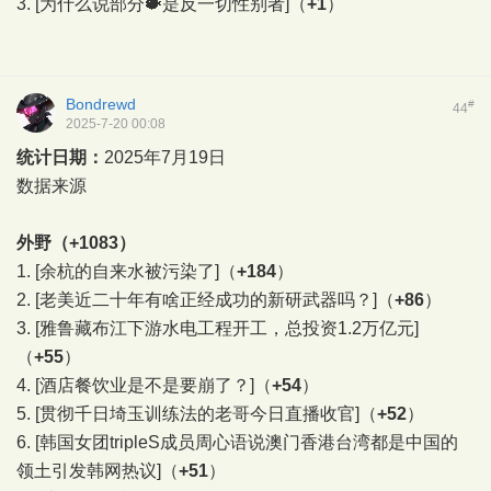
3.
[为什么说部分🐡是反一切性别者]
（
+1
）
Bondrewd
#
44
2025-7-20 00:08
统计日期：
2025年7月19日
数据来源
外野（+1083）
1.
[余杭的自来水被污染了]
（
+184
）
2.
[老美近二十年有啥正经成功的新研武器吗？]
（
+86
）
3.
[雅鲁藏布江下游水电工程开工，总投资1.2万亿元]
（
+55
）
4.
[酒店餐饮业是不是要崩了？]
（
+54
）
5.
[贯彻千日埼玉训练法的老哥今日直播收官]
（
+52
）
6.
[韩国女团tripleS成员周心语说澳门香港台湾都是中国的
领土引发韩网热议]
（
+51
）