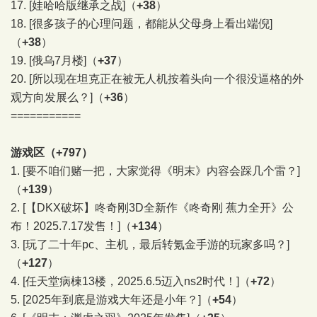
17.
[娃哈哈版继承之战]
（
+38
）
18.
[很多孩子的心理问题，都能从父母身上看出端倪]
（
+38
）
19.
[俄乌7月楼]
（
+37
）
20.
[所以现在坦克正在被无人机按着头向一个很没逼格的外
观方向发展么？]
（
+36
）
===========
游戏区（+797）
1.
[要不咱们赌一把，大家觉得《明末》内容会踩几个雷？]
（
+139
）
2.
[【DKX破坏】咚奇刚3D全新作《咚奇刚 蕉力全开》公
布！2025.7.17发售！]
（
+134
）
3.
[玩了二十年pc、主机，最后转氪金手游的玩家多吗？]
（
+127
）
4.
[任天堂病棟13楼，2025.6.5迈入ns2时代！]
（
+72
）
5.
[2025年到底是游戏大年还是小年？]
（
+54
）