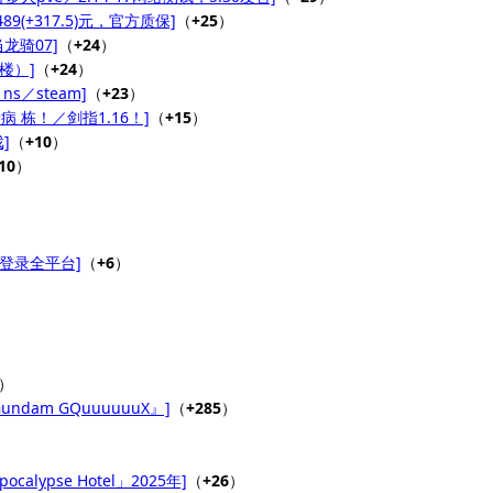
9(+317.5)元，官方质保]
（
+25
）
龙骑07]
（
+24
）
论楼）]
（
+24
）
s／steam]
（
+23
）
 栋！／剑指1.16！]
（
+15
）
]
（
+10
）
10
）
2登录全平台]
（
+6
）
）
am GQuuuuuuX』]
（
+285
）
）
calypse Hotel」2025年]
（
+26
）