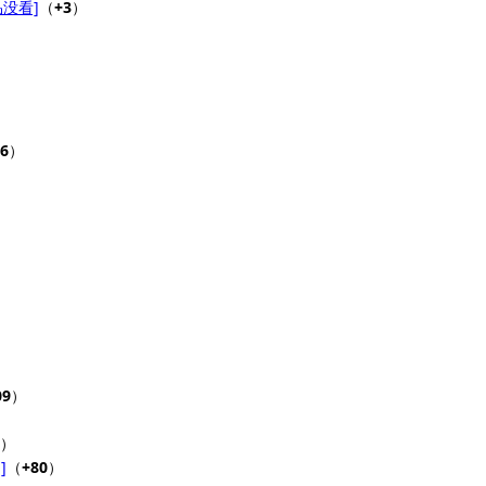
没看]
（
+3
）
6
）
09
）
）
]
（
+80
）