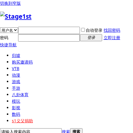
切换到窄版
自动登录
找回密码
密码
立即注册
登录
快捷导航
归墟
购买邀请码
VTB
动漫
游戏
手游
八卦体育
模玩
影视
数码
s1义父捐助
搜索
搜索