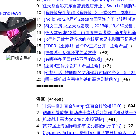
9.
[任天堂香港京东自营旗舰店开业，Switch 2预购348
10.
[寂静岭完全新作《寂静岭 f》正式公布，剧本担当
Bondrewd
11.
[helldiver2老司机2steam国区降价了（转型讨
12.
[符文工房 龙之天地发表 ，2025年／5／30发售，n
13.
[任天堂病 栋12楼，山雨欲来风满楼，新年新机新病
14.
[R星的开放世界游戏的内核更像是电影而不是游戏
15.
[CDPR《巫师4》首个PV正式公开！主角希里]
（
+
16.
[神偷系列初体验逐关鉴赏楼]
（
+9
）
17.
[有哪些多周目体验不同的游戏]
（
+7
）
18.
[巫师4宣传片公开！希里主角]
（
+7
）
19.
[幻想生活i 转圈圈的龙和偷取时间的少女，5／2
20.
[哪一部机战有完整的铁血高达剧情的？]
（
+6
）
===========
漫区（+1460）
1.
[【集中楼】百合&amp;泛百合讨论楼10.0]
（
+894
2.
[鹤卷和哉监督 机动战士高达系列新作『机动战士Gund
3.
[机动战士高达gqx 第九集投票帖]
（
+91
）
4.
[第27届上海国际电影节坛友都抢到票了吗]
（
+27
5.
[CygamesPictures 原创TV动画「末日后酒店 ／ Apo