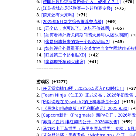
6.
[传闻苏超拒绝海参协会介入，硬刚了？！]
（
+76
7.
[江苏省城市足球联赛—苏超联赛专楼]
（
+75
）
8.
[蔚来还有未来吗]
（
+71
）
9.
[2025年6月网文综合推荐交流楼]
（
+69
）
10.
[五个亿，也可以了。论坛不值钱啊]
（
+65
）
11.
[如何看待外野关闭期间隋大厨与i人团队闹翻]
（
+
12.
[这是归墟归来的第一个起名贴吗？]
（
+49
）
13.
[如何评价外野重开前夕某女性向文学网站作者被
14.
[归墟第二个起名贴XD]
（
+42
）
15.
[魔都摩托车购买建议]
（
+41
）
===========
游戏区（+1277）
1.
[任天堂病棟13楼，2025.6.5迈入ns2时代！]
（
+37
2.
[Team Ninja《仁王3》正式公布，2026年初发售
3.
[所以说现在买switch2的正确姿势是什么]
（
+113
4.
[《最终幻想战略版 伊瓦利斯战记》2025.9.30]
（
+
5.
[Capcom新作《Pragmata》新PV公开，2026年发
6.
[赤痕／血污 绯红契约公开，2026年发售]
（
+59
）
7.
[马力欧卡丁车世界（马里奥赛车世界）专楼，6月5
8.
[艾尔登法环：黑夜君临（Nightreign）公开，主打多