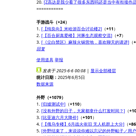
20.
[Z高达是我少看了很多东西吗还是当中有衔接作品
===========
手游战斗（+24）
1.
[【纯良向】米哈游百合讨论楼2]
（
+11
）
2.
[【百合厨真爱楼】河豚生态观察交流]
（
+7
）
3.
[《尘白禁区》麻辣火锅营地，喜欢聊天的请进]
（
+
回复
使用道具
举报
发表于 2025-6-6 00:08
|
显示全部楼层
统计日期：
2025年6月5日
数据来源
外野（+1079）
1.
[归墟测试中]
（
+110
）
2.
[没有外野的日子，大家都拿什么打发时间？]
（
+1
3.
[比亚迪六月大降价]
（
+101
）
4.
[【俄乌专楼】6月战火依旧 ​​无人机群上大分​]
（
+86
5.
[外野结束了，来说说你难以忘记的外野帖子／用户