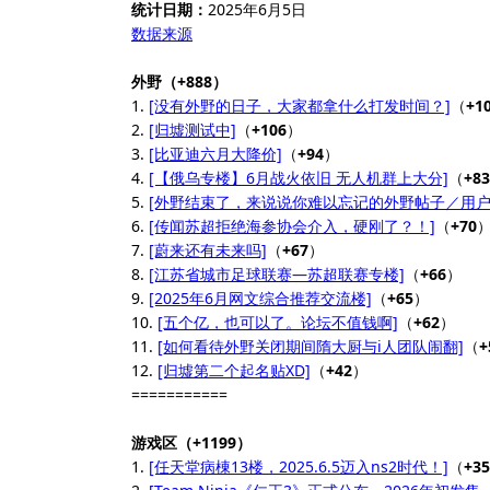
统计日期：
2025年6月5日
数据来源
外野（+888）
1.
[没有外野的日子，大家都拿什么打发时间？]
（
+1
2.
[归墟测试中]
（
+106
）
3.
[比亚迪六月大降价]
（
+94
）
4.
[【俄乌专楼】6月战火依旧 ​​无人机群上大分​]
（
+83
5.
[外野结束了，来说说你难以忘记的外野帖子／用户
6.
[传闻苏超拒绝海参协会介入，硬刚了？！]
（
+70
7.
[蔚来还有未来吗]
（
+67
）
8.
[江苏省城市足球联赛—苏超联赛专楼]
（
+66
）
9.
[2025年6月网文综合推荐交流楼]
（
+65
）
10.
[五个亿，也可以了。论坛不值钱啊]
（
+62
）
11.
[如何看待外野关闭期间隋大厨与i人团队闹翻]
（
+
12.
[归墟第二个起名贴XD]
（
+42
）
===========
游戏区（+1199）
1.
[任天堂病棟13楼，2025.6.5迈入ns2时代！]
（
+35