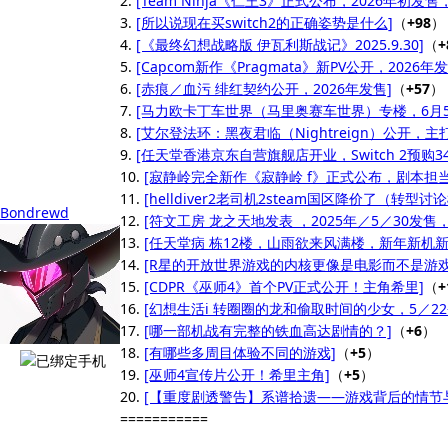
2.
[Team Ninja《仁王3》正式公布，2026年初发售
3.
[所以说现在买switch2的正确姿势是什么]
（
+98
）
4.
[《最终幻想战略版 伊瓦利斯战记》2025.9.30]
（
+
5.
[Capcom新作《Pragmata》新PV公开，2026年发
6.
[赤痕／血污 绯红契约公开，2026年发售]
（
+57
）
7.
[马力欧卡丁车世界（马里奥赛车世界）专楼，6月5
8.
[艾尔登法环：黑夜君临（Nightreign）公开，主打多
9.
[任天堂香港京东自营旗舰店开业，Switch 2预购348
10.
[寂静岭完全新作《寂静岭 f》正式公布，剧本担当
11.
[helldiver2老司机2steam国区降价了（转型讨
Bondrewd
12.
[符文工房 龙之天地发表 ，2025年／5／30发售，n
13.
[任天堂病 栋12楼，山雨欲来风满楼，新年新机新病
14.
[R星的开放世界游戏的内核更像是电影而不是游戏
15.
[CDPR《巫师4》首个PV正式公开！主角希里]
（
+
16.
[幻想生活i 转圈圈的龙和偷取时间的少女，5／2
17.
[哪一部机战有完整的铁血高达剧情的？]
（
+6
）
18.
[有哪些多周目体验不同的游戏]
（
+5
）
19.
[巫师4宣传片公开！希里主角]
（
+5
）
20.
[【重度剧透警告】系谱拾遗——游戏背后的情节与
===========