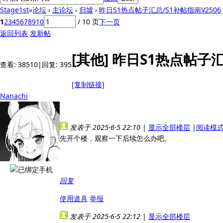
Stage1st
»
论坛
›
主论坛
›
归墟
›
昨日S1热点帖子汇总/S1补帖指南V2506
1
2
3
4
5
6
7
8
9
10
/ 10 页
下一页
返回列表
发新帖
[其他]
昨日S1热点帖子汇
查看:
38510
|
回复:
395
[复制链接]
Nanachi
发表于 2025-6-5 22:10
|
显示全部楼层
|
阅读模
先开个楼，观察一下后续怎么办吧。
回复
使用道具
举报
发表于 2025-6-5 22:12
|
显示全部楼层