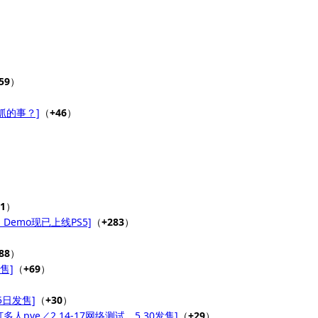
）
59
）
抓的事？]
（
+46
）
1
）
，Demo现已上线PS5]
（
+283
）
）
88
）
售]
（
+69
）
日发售]
（
+30
）
人pve／2.14-17网络测试，5.30发售]
（
+29
）