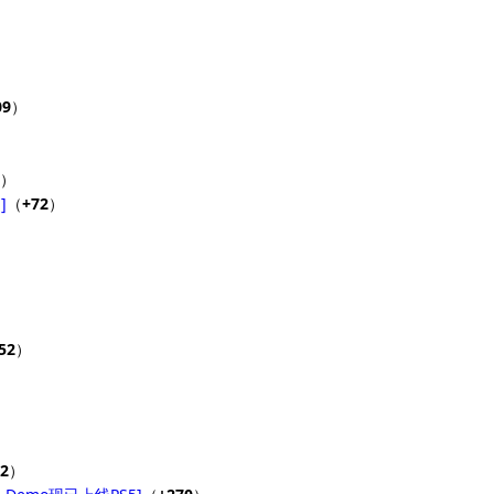
09
）
）
]
（
+72
）
）
52
）
2
）