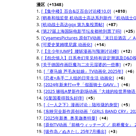
漫区（+1348）
1.
[【集中楼】百合&泛百合讨论楼10.0]
（
+810
）
2.
[鹤卷和哉监督 机动战士高达系列新作『机动战士Gund
3.
[机动战士高达gqx 第九集投票帖]
（
+87
）
4.
[第27届上海国际电影节坛友都抢到票了吗]
（
+25
5.
[CygamesPictures 原创TV动画「末日后酒店 ／ Apo
6.
[可爱史莱姆噗尼露 动画化]
（
+14
）
7.
[【主少年JUMP】腰斩漫画与预测讨论楼]
（
+12
）
8.
[【怨念慎入】日系奇幻常见特有设定溯源及D&D视
9.
[关于德国作画巨魔与二次元湿婆的一些事]
（
+7
）
10.
[『赛马娘 芦毛灰姑娘』TV动画化 2025年]
（
+6
11.
[忍者×杀手二人组的日常生活 动画化]
（
+6
）
12.
[2024年新来打🍬🍭「假面骑士 GAVV」]
（
+6
）
13.
[2025 哆啦A梦新作剧场动画『大雄的绘世界物语
14.
[G复国看得我头好痒]
（
+5
）
15.
[《一人之下》漫画讨论：陆玲珑的身世]
（
+5
）
16.
[东映完全新作原创动画『GIRLS BAND CRY』20
17.
[2025年新奥 奥美迦奥特曼]
（
+4
）
18.
[原创TV动画『前橋ウィッチーズ ／ 前桥魔女』 2
19.
[拔作岛／ぬきたし 25年7月播出]
（
+3
）