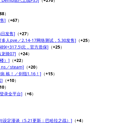
，Demo现已上线PS5]
（
+270
）
88
）
售]
（
+67
）
日发售]
（
+27
）
人pve／2.14-17网络测试，5.30发售]
（
+25
）
9(+317.5)元，官方质保]
（
+25
）
龙骑07]
（
+24
）
论楼）]
（
+22
）
s／steam]
（
+20
）
 栋！／剑指1.16！]
（
+15
）
]
（
+10
）
10
）
2登录全平台]
（
+6
）
设定漫谈（5.21更新：巴哈拉之战）]
（
+4
）