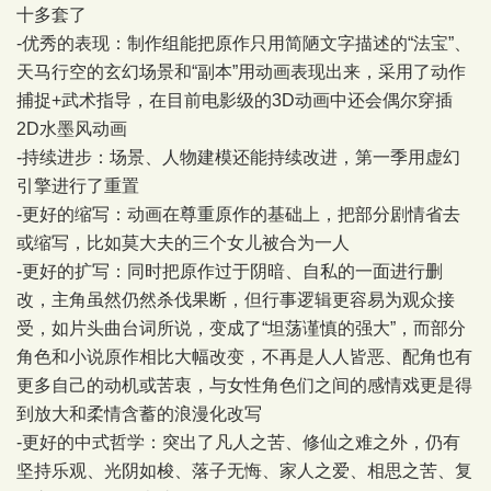
十多套了
-优秀的表现：制作组能把原作只用简陋文字描述的“法宝”、
天马行空的玄幻场景和“副本”用动画表现出来，采用了动作
捕捉+武术指导，在目前电影级的3D动画中还会偶尔穿插
2D水墨风动画
-持续进步：场景、人物建模还能持续改进，第一季用虚幻
引擎进行了重置
-更好的缩写：动画在尊重原作的基础上，把部分剧情省去
或缩写，比如莫大夫的三个女儿被合为一人
-更好的扩写：同时把原作过于阴暗、自私的一面进行删
改，主角虽然仍然杀伐果断，但行事逻辑更容易为观众接
受，如片头曲台词所说，变成了“坦荡谨慎的强大”，而部分
角色和小说原作相比大幅改变，不再是人人皆恶、配角也有
更多自己的动机或苦衷，与女性角色们之间的感情戏更是得
到放大和柔情含蓄的浪漫化改写
-更好的中式哲学：突出了凡人之苦、修仙之难之外，仍有
坚持乐观、光阴如梭、落子无悔、家人之爱、相思之苦、复