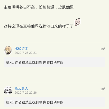
主角明明各自不高，长相普通，皮肤黝黑
这特么现在直接仙界洗莲池出来的样子了
水松涛木
#
19
2020-7-25 22:21
提示:
作者被禁止或删除 内容自动屏蔽
松云真人
#
20
2020-7-25 22:26
提示:
作者被禁止或删除 内容自动屏蔽