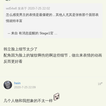
wd54w8 发表于 2020-7-25 22:02
怎么感觉男主的表情是最僵硬的，其他人尤其是张铁那个面部表
情就特丰富
-- 来自 有消息提醒的 Stage1官 ...
韩立脸上细节太少了
配角因为脸上的皱纹啊伤疤啊这些细节，做出来表情的动画
反而更好看
hein
#
18
2020-7-25 22:09
几个人物和我想象的不太一样