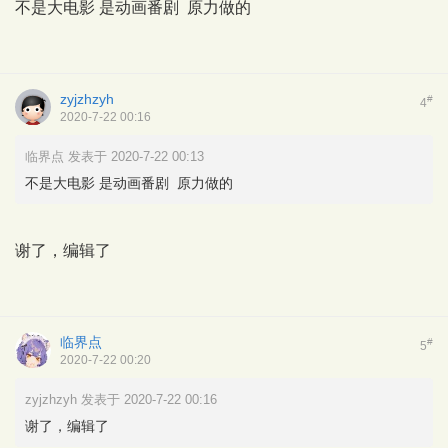
不是大电影 是动画番剧 原力做的
zyjzhzyh
#
4
2020-7-22 00:16
临界点 发表于 2020-7-22 00:13
不是大电影 是动画番剧 原力做的
谢了，编辑了
临界点
#
5
2020-7-22 00:20
zyjzhzyh 发表于 2020-7-22 00:16
谢了，编辑了