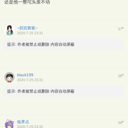
还是他一整坨头发不动
~四宫辉夜~
#
37
2020-7-25 23:31
提示:
作者被禁止或删除 内容自动屏蔽
black199
#
38
2020-7-25 23:31
提示:
作者被禁止或删除 内容自动屏蔽
临界点
#
39
2020-7-25 23:32