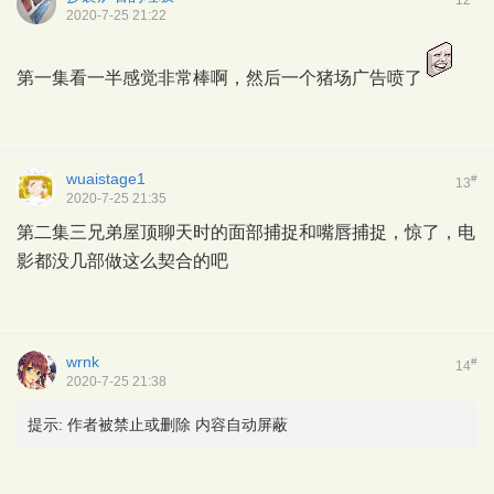
12
2020-7-25 21:22
第一集看一半感觉非常棒啊，然后一个猪场广告喷了
wuaistage1
#
13
2020-7-25 21:35
第二集三兄弟屋顶聊天时的面部捕捉和嘴唇捕捉，惊了，电
影都没几部做这么契合的吧
wrnk
#
14
2020-7-25 21:38
提示:
作者被禁止或删除 内容自动屏蔽