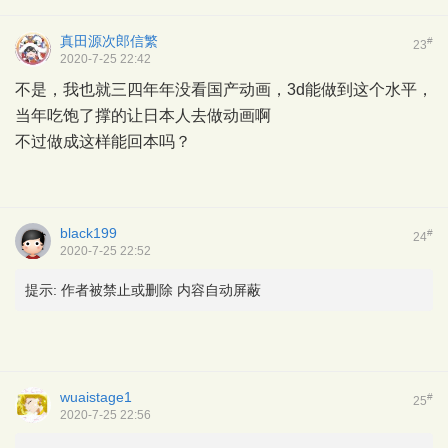
真田源次郎信繁
#
23
2020-7-25 22:42
不是，我也就三四年年没看国产动画，3d能做到这个水平，
当年吃饱了撑的让日本人去做动画啊
不过做成这样能回本吗？
black199
#
24
2020-7-25 22:52
提示:
作者被禁止或删除 内容自动屏蔽
wuaistage1
#
25
2020-7-25 22:56