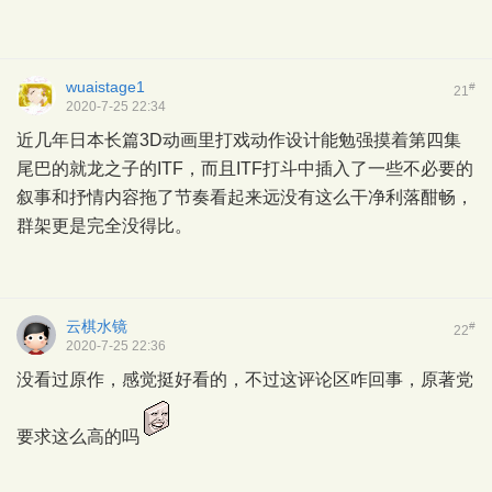
wuaistage1
#
21
2020-7-25 22:34
近几年日本长篇3D动画里打戏动作设计能勉强摸着第四集
尾巴的就龙之子的ITF，而且ITF打斗中插入了一些不必要的
叙事和抒情内容拖了节奏看起来远没有这么干净利落酣畅，
群架更是完全没得比。
云棋水镜
#
22
2020-7-25 22:36
没看过原作，感觉挺好看的，不过这评论区咋回事，原著党
要求这么高的吗