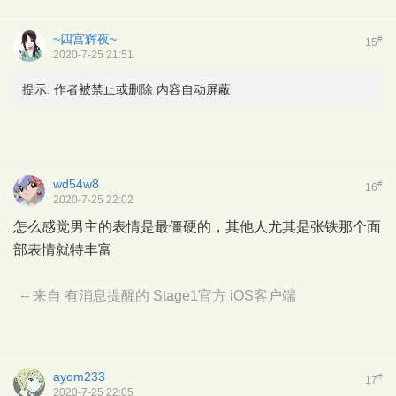
~四宫辉夜~
#
15
2020-7-25 21:51
提示:
作者被禁止或删除 内容自动屏蔽
wd54w8
#
16
2020-7-25 22:02
怎么感觉男主的表情是最僵硬的，其他人尤其是张铁那个面
部表情就特丰富
-- 来自 有消息提醒的 Stage1官方 iOS客户端
ayom233
#
17
2020-7-25 22:05