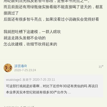
用眨眼剑法光线反射智斗那段，是整本书亮点之一。
而且前面还有用绿瓶做实验看能不能直接喝了逆天的，都直
接跳过了
后面还有很多智斗亮点，如果没看过小说确实会觉得好看
我就想吐槽下这建模，一群人瞎吹
就这走路头发都不会动的
怎么吹建模，吹细节吹得起来的
凉宫春R
#
31
2020-7-25 23:24
wuaistage1 发表于 2020-7-25 23:11
可这部打戏就是好看啊，对比下近些年3D还有类似的吗 再说日
本业界其实本世纪初就有很多3D产出作为 ...