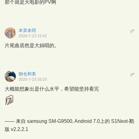
那个就是大电影的PV啊
本异末同
#
8
2020-7-23 15:42
片尾曲居然是大娟唱的。
朝仓和美
#
9
2020-7-23 16:20
大概能想象出是什么水平，希望能坚持看完
—— 来自 samsung SM-G9500, Android 7.0上的
S1Next-鹅
版
v2.2.2.1