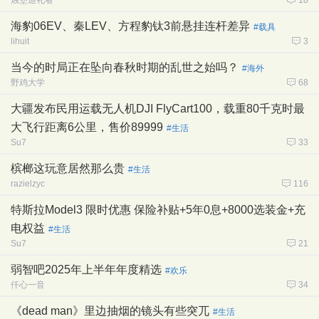
烛堡巡礼者
18
海豹06EV、秦LEV、方程豹钛3前悬挂连杆差异
#载具
lihuit
3
当今的时局正在坠向春秋时期的乱世之始吗？
#海外
野鸡大学
68
大疆发布民用运载无人机DJI FlyCart100，载重80千克时最
大飞行距离6公里，售价89999
#生活
Su7
33
槟榔这玩意居然那么贵
#生活
razielzyc
116
特斯拉Model3 限时优惠 保险补贴+5年0息+8000选装金+充
电权益
#生活
Su7
21
弱智吧2025年上半年年度精选
#欢乐
仟心一音
34
《dead man》里边抽烟的镜头有些突兀
#生活