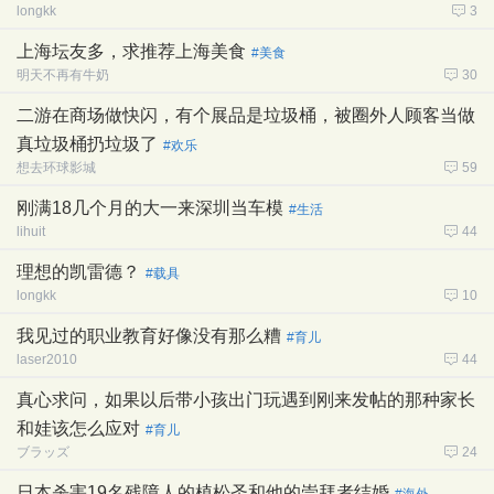
longkk
3
上海坛友多，求推荐上海美食
#美食
明天不再有牛奶
30
二游在商场做快闪，有个展品是垃圾桶，被圈外人顾客当做
真垃圾桶扔垃圾了
#欢乐
想去环球影城
59
刚满18几个月的大一来深圳当车模
#生活
lihuit
44
理想的凯雷德？
#载具
longkk
10
我见过的职业教育好像没有那么糟
#育儿
laser2010
44
真心求问，如果以后带小孩出门玩遇到刚来发帖的那种家长
和娃该怎么应对
#育儿
ブラッズ
24
日本杀害19名残障人的植松圣和他的崇拜者结婚