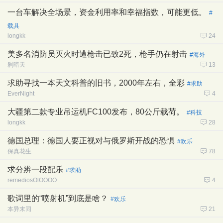
一台车解决全场景，资金利用率和幸福指数，可能更低。
#
载具
longkk
24
美多名消防员灭火时遭枪击已致2死，枪手仍在射击
#海外
刹暗天
13
求助寻找一本天文科普的旧书，2000年左右，全彩
#求助
EverNight
4
大疆第二款专业吊运机FC100发布，80公斤载荷。
#科技
longkk
28
德国总理：德国人要正视对与俄罗斯开战的恐惧
#欢乐
保真花生
78
求分辨一段配乐
#求助
remediosOlOOOO
4
歌词里的“喷射机”到底是啥？
#欢乐
本异末同
21