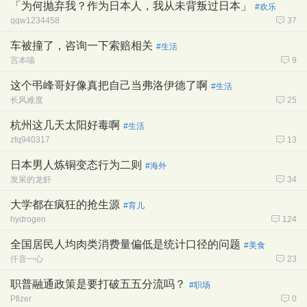
「为何抛弃我？作为日本人，我从未背叛过日本」
#欢乐
qqw1234458
37
车被撞了，咨询一下索赔相关
#生活
宫本喵
9
这个弔峰哥好像真把自己当弗洛伊德了啊
#生活
长风难度
25
杭州这几天太阳好毒啊
#生活
zfq940317
13
日本男人炼铜变态行为二则
#海外
发呆的龙虾
34
大学都在疯狂的抢生源
#育儿
hydrogen
124
全国居民人均肉类消费量偏低是统计口径的问题
#美食
仟音一心
23
职普融通政策是要打破五五分流吗？
#职场
Pfizer
0