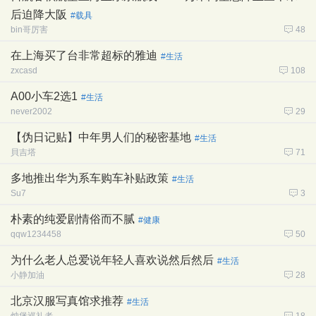
后迫降大阪
#载具
bin哥厉害
48
在上海买了台非常超标的雅迪
#生活
zxcasd
108
A00小车2选1
#生活
never2002
29
【伪日记贴】中年男人们的秘密基地
#生活
貝吉塔
71
多地推出华为系车购车补贴政策
#生活
Su7
3
朴素的纯爱剧情俗而不腻
#健康
qqw1234458
50
为什么老人总爱说年轻人喜欢说然后然后
#生活
小静加油
28
北京汉服写真馆求推荐
#生活