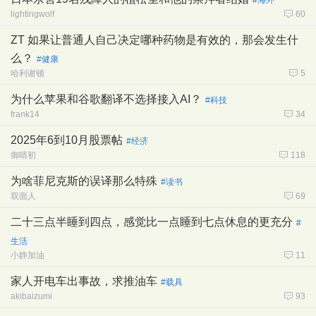
#海外
lightingwolf
60
ZT 如果让普通人自己决定哪种药物是有效的，那会发生什
么？
#健康
哈利谢顿
5
为什么苹果和谷歌翻译不选择接入AI？
#科技
frank14
34
2025年6到10月股票帖
#经济
御晴初
118
为啥菲尼克斯的误译那么特殊
#读书
双面人
69
二十三点半睡到四点，感觉比一点睡到七点休息的更充分
#
生活
小静加油
11
家人开电车出事故，求推油车
#载具
akibaizumi
93