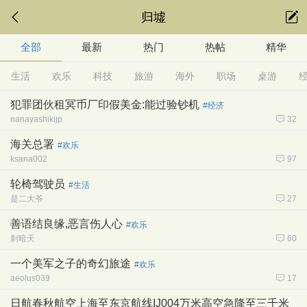
归墟
全部
最新
热门
热帖
精华
生活
欢乐
科技
旅游
海外
职场
桌游
犯罪团伙租冥币厂印假美金:能过验钞机
#经济
nanayashikijp
32
海关总署
#欢乐
ksana002
97
轮椅驾驶员
#生活
是二大爷
27
善语结良缘,恶言伤人心
#欢乐
刹暗天
60
一个美军之子的奇幻旅途
#欢乐
aeolus039
17
日航春秋航空上海至东京航线IJ004万米高空急降至三千米