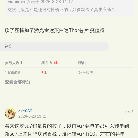
nianiania 发表于 2026-3-23 11:17
这次丐版是不是还挺有性价比的，好像就砍了真皮座椅？
砍了座椅加了激光雷达英伟达Thor芯片 挺值得
评分
参与人数
1
战斗力
+1
理由
nianiania
+ 1
好评加鹅
查看全部评分
cxc666
#
378
2026-3-23 13:11
看来这次su7销量真的拉了，以前yu7弃单的都可以转单到
新su7上并且兜底购置税，没记错yu7有10万左右的弃单