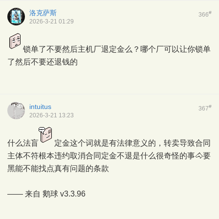
洛克萨斯
#
366
2026-3-21 01:29
锁单了不要然后主机厂退定金么？哪个厂可以让你锁单
了然后不要还退钱的
intuitus
#
367
2026-3-21 13:23
什么法盲
定金这个词就是有法律意义的，转卖导致合同
主体不符根本违约取消合同定金不退是什么很奇怪的事🐴要
黑能不能找点真有问题的条款
—— 来自
鹅球
v3.3.96