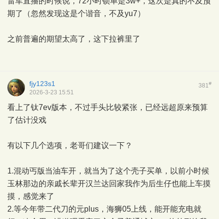
雷军直播的时候说，72小时锁单是3w+，这次是真的不及预
期了（忽然发现这是个谐音，不及yu7）
之前普遍的期望太高了，这下拉裤里了
fjy123s1
#
381
2026-3-23 15:51
看上了钛7ev版本，不过手头比较紧张，已经远超原来预算
了估计没戏
有以下几个选项，老哥们建议一下？
1.混动丐版当油车开，就当为了这个壳子买单，以前小时候
玉林那边的亲戚长辈开汉兰达回家我作为后生仔也能上车摸
摸，感觉来了
2.等今年带二代刀的元plus，海狮05上线，能开能充电就