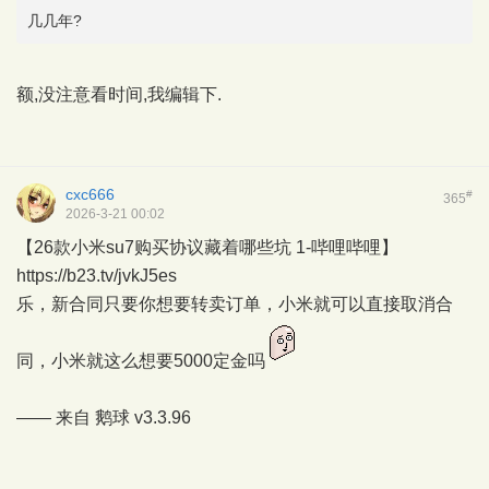
几几年?
额,没注意看时间,我编辑下.
cxc666
#
365
2026-3-21 00:02
【26款小米su7购买协议藏着哪些坑 1-哔哩哔哩】
https://b23.tv/jvkJ5es
乐，新合同只要你想要转卖订单，小米就可以直接取消合
同，小米就这么想要5000定金吗
—— 来自
鹅球
v3.3.96