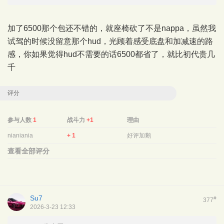
加了6500那个包还不错的，就座椅砍了不是nappa，虽然我
试驾的时候没留意那个hud，光顾着感受底盘和加减速的路
感，你如果觉得hud不需要的话6500都省了，就比初代贵几
千
评分
参与人数
1
战斗力
+1
理由
nianiania
+ 1
好评加鹅
查看全部评分
Su7
#
377
2026-3-23 12:33