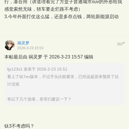
行，凑合用（讲道理看完了方盒子普通城市suv的外形给我
感觉索然无味，轿车要走烂路不考虑）
3.今年外面打仗这么猛，还是多存点钱，两轮新能源启动
祸灵梦
#
382
2026-3-23 15:53
本帖最后由 祸灵梦 于 2026-3-23 15:57 编辑
fjy123s1 发表于 2026-3-23 15:51
看上了钛7ev版本，不过手头比较紧张，已经远超原来预算了估
计没戏
有以下几个选项，老哥们建议一下？
钛3不考虑吗？