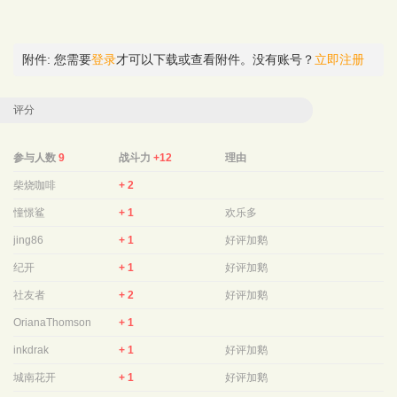
附件:
您需要
登录
才可以下载或查看附件。没有账号？
立即注册
评分
参与人数
9
战斗力
+12
理由
柴烧咖啡
+ 2
憧憬鲨
+ 1
欢乐多
jing86
+ 1
好评加鹅
纪开
+ 1
好评加鹅
社友者
+ 2
好评加鹅
OrianaThomson
+ 1
inkdrak
+ 1
好评加鹅
城南花开
+ 1
好评加鹅