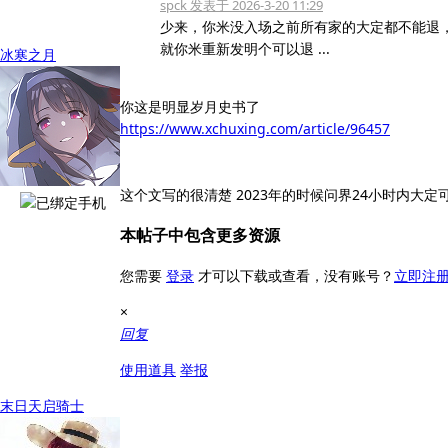
spck 发表于 2026-3-20 11:29
少来，你米没入场之前所有家的大定都不能退
就你米重新发明个可以退 ...
冰寒之月
你这是明显岁月史书了
https://www.xchuxing.com/article/96457
这个文写的很清楚 2023年的时候问界24小时内大定
本帖子中包含更多资源
您需要
登录
才可以下载或查看，没有账号？
立即注
×
回复
使用道具
举报
末日天启骑士