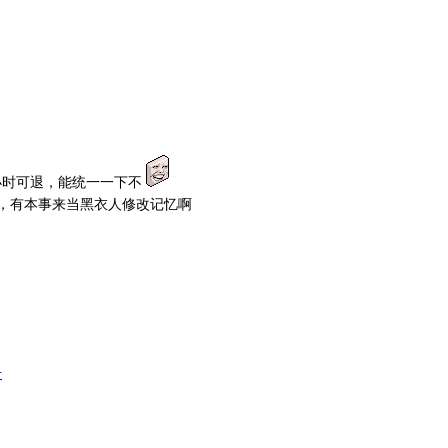
4小时可退，能统一一下不
吗，有本事来当黑衣人修改记忆啊
册