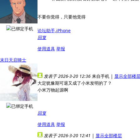
不要你觉得，只要他觉得
论坛助手,iPhone
回复
使用道具
举报
末日天启骑士
发表于 2026-3-20 12:36
来自手机
|
显示全部楼
大定犹豫期可退又成了小米发明的了？
小米万物起源啊
回复
使用道具
举报
发表于 2026-3-20 12:41
|
显示全部楼层