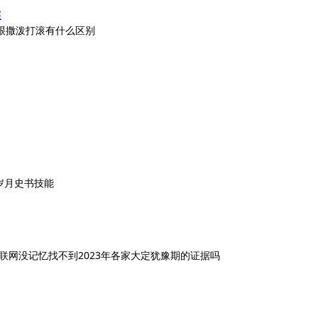
层
跟撒泼打滚有什么区别
岁月史书技能
联网没记忆找不到2023年各家大定犹豫期的证据吗