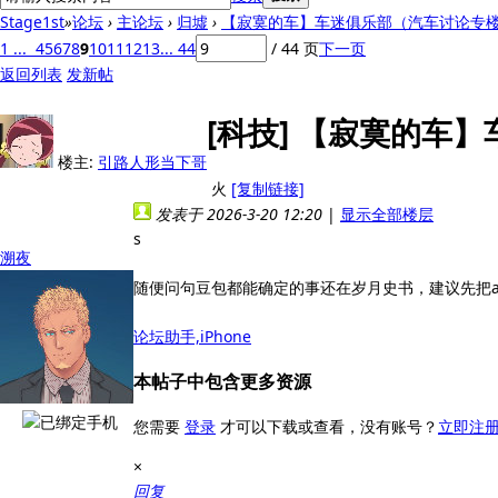
Stage1st
»
论坛
›
主论坛
›
归墟
›
【寂寞的车】车迷俱乐部（汽车讨论专楼） 
1 ...
4
5
6
7
8
9
10
11
12
13
... 44
/ 44 页
下一页
返回列表
发新帖
[科技]
【寂寞的车】
楼主:
引路人形当下哥
火
[复制链接]
发表于 2026-3-20 12:20
|
显示全部楼层
s
溯夜
随便问句豆包都能确定的事还在岁月史书，建议先把a
论坛助手,iPhone
本帖子中包含更多资源
您需要
登录
才可以下载或查看，没有账号？
立即注
×
回复