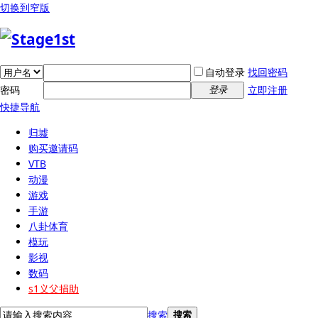
切换到窄版
自动登录
找回密码
密码
立即注册
登录
快捷导航
归墟
购买邀请码
VTB
动漫
游戏
手游
八卦体育
模玩
影视
数码
s1义父捐助
搜索
搜索