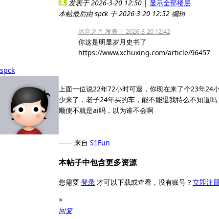
发表于 2026-3-20 12:50
|
显示全部楼层
本帖最后由 spck 于 2026-3-20 12:52 编辑
冰寒之月 发表于 2026-3-20 12:42
你这是明显岁月史书了
https://www.xchuxing.com/article/96457
spck
上面一位说22年72小时可退，你现在来了个23年2
少来了，老子24年买的车，能不能退我特么不知道
顺便不就是ai吗，以为谁不会啊
—— 来自
S1Fun
本帖子中包含更多资源
您需要
登录
才可以下载或查看，没有账号？
立即注
×
回复