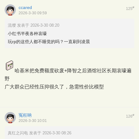
ccared
#
125
2026-3-30 09:59
流缨 发表于 2026-3-30 08:20
小红书半夜各种哀嚎
玩rp的这些人都不睡觉的吗？一直刷到凌晨
哈基米把免费额度砍废+降智之后酒馆社区长期哀嚎遍
野
广大群众已经性压抑很久了，急需性价比模型
冤枉呐
#
126
2026-3-30 10:01
真红之闪电 发表于 2026-3-30 08:26