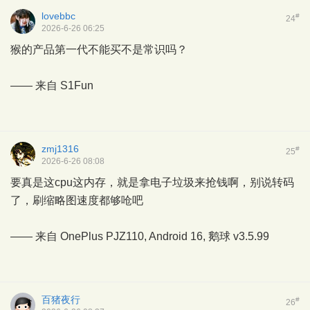
lovebbc
#
24
2026-6-26 06:25
猴的产品第一代不能买不是常识吗？
—— 来自
S1Fun
zmj1316
#
25
2026-6-26 08:08
要真是这cpu这内存，就是拿电子垃圾来抢钱啊，别说转码
了，刷缩略图速度都够呛吧
—— 来自 OnePlus PJZ110, Android 16,
鹅球
v3.5.99
百猪夜行
#
26