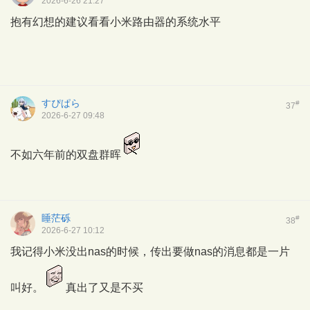
2026-6-26 21:27
抱有幻想的建议看看小米路由器的系统水平
すぴぱら
#
37
2026-6-27 09:48
不如六年前的双盘群晖
睡茫砾
#
38
2026-6-27 10:12
我记得小米没出nas的时候，传出要做nas的消息都是一片
叫好。
真出了又是不买