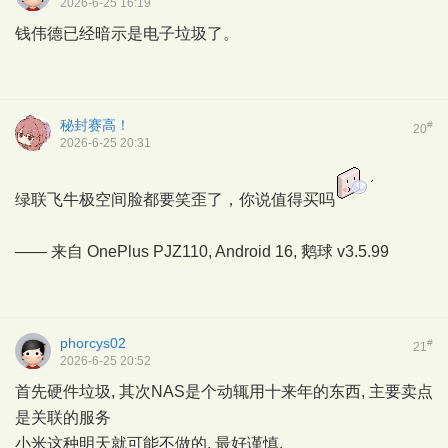
2026-6-25 16:19
钱伟德已经暗示是电子垃圾了。
秘封赛高！
#
20
2026-6-25 20:31
绿联飞牛极空间脸都要笑歪了，你说值得买吗
—— 来自 OnePlus PJZ110, Android 16,
鹅球
v3.5.99
phorcys02
#
21
2026-6-25 20:52
首先硬件垃圾, 其次NAS是个动辄用十来年的东西, 主要卖点
是关联的服务
小米这种明天就可能不做的, 最好谨慎.