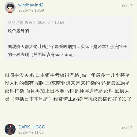
windhawind2
#
16988
2026-7-9 10:59
哈利谢顿 发表于 2026-7-7 18:54
说个题外的
围观航天群大佬吐槽那个新番吸烟猫，实际上是冈本社会完犊子
的一种表现（后面应该有suck drug ...
跟骑手没关系 日本骑手考核很严格 jra一年最多十几个甚至
没人过的都有 招阿三/东南亚进来是来打杂的 还是最底层的
那种打杂 而且再加上日本赛马也是顶层通吃的那种 底层人
员（包括日本本地的）经常劳工纠纷 **抗议都搞过好多次了
DARK_HGCG
#
16989
2026-7-9 11:03