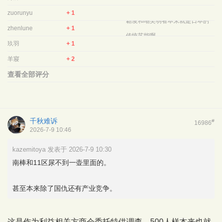
zuorunyu
+ 1
霸凌和嘲笑弱者本来就是日本的
zhenlune
+ 1
传统艺能啊.
玖羽
+ 1
羊寢
+ 2
查看全部评分
千秋难诉
#
16986
2026-7-9 10:46
kazemitoya 发表于 2026-7-9 10:30
南棒和11区尿不到一壶里面的。
甚至本来除了国仇还有产业竞争。
这是作为利益相关方商会委托特供调查，500人样本来也就