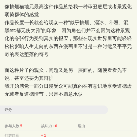
像抽烟猫地元最高这种作品总给我一种审丑底层或者景观化
弱势群体的感觉
作品长度一长就会给观众一种“似乎抽烟、溜冰、斗殴、混
黑etc都无伤大雅”的印象，因为角色们并不会因为这种景观
化的夸张行为受到真实的报应，那些在现实世界里可能轻轻
松松影响人生走向的东西在漫画里不过是一种时髦又平平无
奇的表达堕落的符号
而这种片子的观众，问题又是另一层面的。随便看看先不
说，甚至还要为其辩护
我开始感觉一部分日漫受众可能真的在有意识地享受道德虚
无或者反道德情节，只是不愿意承认
评分
参与人数
5
战斗力
+6
理由
灯辉红豆
+ 1