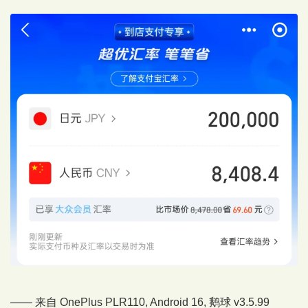
—— 来自 OnePlus PLR110, Android 16,
鹅球
v3.5.99