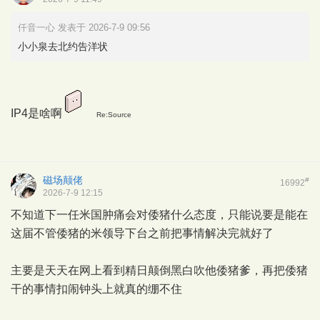
仟音一心 发表于 2026-7-9 09:56
小小泉去北约告洋状
IP4是啥啊
Re:Source
磁场颠佬
#
16992
2026-7-9 12:15
不知道下一任米国肿痛会对倭猪什么态度，只能说要是能在
这届不管倭猪的米领导下台之前把事情解决完就好了
主要是天天在网上看到精日颠倒黑白吹他倭猪爹，再把倭猪
干的事情扣闹钟头上就真的绷不住