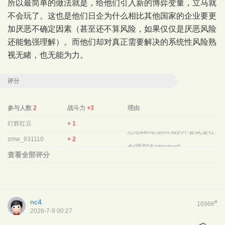
所以最简单的做法就是，给他们引入新的博弈变量，立马就
不会玩了。这也是他们日企为什么相比其他国家的企业要更
加厌恶不确定因素（甚至还不算风险，如果仅仅是厌恶风险
还能勉强理解）。而他们却对真正需要解决的系统性风险熟
视无睹，也无能为力。
评分
参与人数
2
战斗力
+3
理由
灯辉红豆
+ 1
总结&amp;quot;错的不是我,是社
zmw_831110
+ 2
会(规则)&amp;quot;.
查看全部评分
nc4
#
16966
2026-7-9 00:27