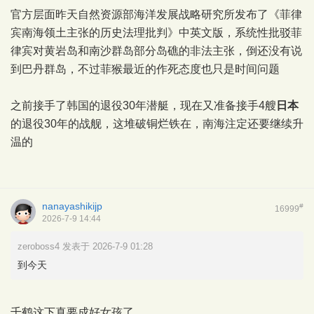
官方层面昨天自然资源部海洋发展战略研究所发布了《菲律
宾南海领土主张的历史法理批判》中英文版，系统性批驳菲
律宾对黄岩岛和南沙群岛部分岛礁的非法主张，倒还没有说
到巴丹群岛，不过菲猴最近的作死态度也只是时间问题
之前接手了韩国的退役30年潜艇，现在又准备接手4艘
日本
的退役30年的战舰，这堆破铜烂铁在，南海注定还要继续升
温的
nanayashikijp
#
16999
2026-7-9 14:44
zeroboss4 发表于 2026-7-9 01:28
到今天
千鹤这下真要成好女孩了