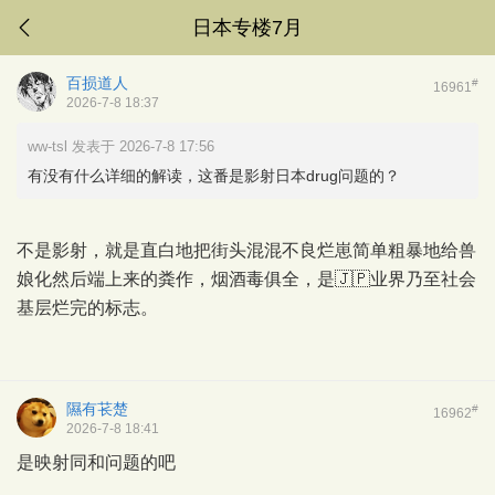
日本专楼7月
百损道人
#
16961
2026-7-8 18:37
ww-tsl 发表于 2026-7-8 17:56
有没有什么详细的解读，这番是影射日本drug问题的？
不是影射，就是直白地把街头混混不良烂崽简单粗暴地给兽
娘化然后端上来的粪作，烟酒毒俱全，是🇯🇵业界乃至社会
基层烂完的标志。
隰有苌楚
#
16962
2026-7-8 18:41
是映射同和问题的吧