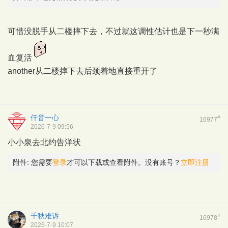
可惜没脱手从二楼摔下去，不过就这调性估计也是下一秒满
血复活
another从二楼摔下去后颈着地直接重开了
仟音一心
#
16977
2026-7-9 09:56
小小泉去北约告洋状
附件:
您需要
登录
才可以下载或查看附件。没有账号？
立即注册
千秋难诉
#
16978
2026-7-9 10:07