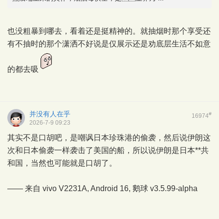
也没粗暴到哪去，看着还是挺精神的。就抽烟时那个享受还
有不抽时的那个潇洒不好说是仅展示还是劝底层生活不如意
的都去吸
并没有人在乎
#
16974
2026-7-9 09:23
其实不是口胡吧，是嘲讽日本珍珠港的偷袭，然后说伊朗这
次和日本偷袭一样袭击了美国的船，所以说伊朗是日本**共
和国，当然也可能就是口胡了。
—— 来自 vivo V2231A, Android 16,
鹅球
v3.5.99-alpha