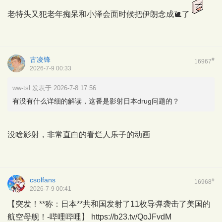
老特头又犯老年痴呆和小泽会面时候把伊朗念成🐌了
古凌锋
#
16967
2026-7-9 00:33
ww-tsl 发表于 2026-7-8 17:56
有没有什么详细的解读，这番是影射日本drug问题的？
没啥影射，非常直白的看烂人乐子的动画
csolfans
#
16968
2026-7-9 00:41
【突发！**称：日本**共和国发射了11枚导弹袭击了美国的
航空母舰！-哔哩哔哩】 https://b23.tv/QoJFvdM