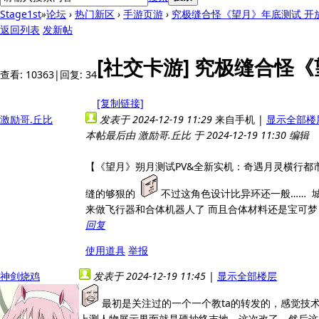
Stage1st
»
论坛
›
热门新区
›
手游页游
›
究极缝合怪《望月》年底测试 开放
返回列表
发新帖
[社交卡游]
究极缝合怪《
查看:
10363
|
回复:
34
[复制链接]
激励哥.丘比
发表于 2024-12-19 11:29
来自手机
|
显示全部楼
本帖最后由 激励哥.丘比 于 2024-12-19 11:30 编辑
【《望月》朔月测试PV&全新实机：奇遇月灵横行都市！-哔哩哔哩
缝的够狠的
不过这角色设计比异环还一般…… 
来做飞行器和合体机器人了 而且合体材料还是宝可梦
回复
使用道具
举报
神剑烧鸡
发表于 2024-12-19 11:45
|
显示全部楼层
最初是关注过的一个一个教ta的转发的，感觉技
上测人物展示界面就是硬抄终末地，这次改了，然后这