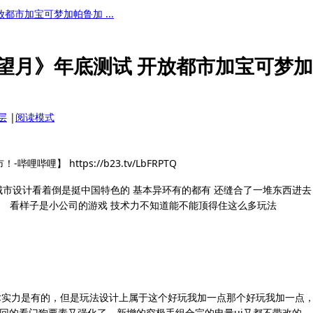
都市加宝可梦加帕鲁加 ...
望月》年底测试 开放都市加宝可梦
层
|
阅读模式
】 https://b23.tv/LbFRPTQ
城市设计看着倒是挺中国特色的 基本异环有的都有 还缝合了一堆东西进去
 看样子是小公司的游戏 技术力不知道能不能顶得住这么多玩法
术实力是有的，但是玩法设计上属于这个好玩我加一点那个好玩我加一点
回的看门狗要素又强化了，新增的究极手组合完的电量ui又都不带改的