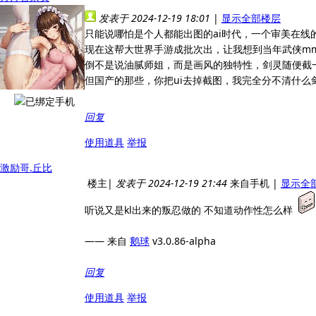
发表于 2024-12-19 18:01
|
显示全部楼层
只能说哪怕是个人都能出图的ai时代，一个审美在线
现在这帮大世界手游成批次出，让我想到当年武侠m
倒不是说油腻师姐，而是画风的独特性，剑灵随便截
但国产的那些，你把ui去掉截图，我完全分不清什么
回复
使用道具
举报
激励哥.丘比
楼主
|
发表于 2024-12-19 21:44
来自手机
|
显示全
听说又是kl出来的叛忍做的 不知道动作性怎么样
—— 来自
鹅球
v3.0.86-alpha
回复
使用道具
举报