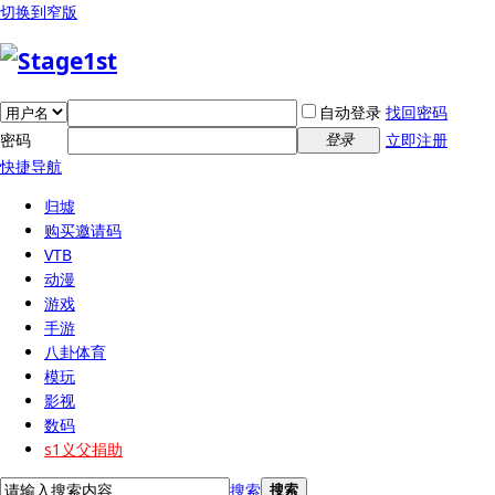
切换到窄版
自动登录
找回密码
密码
立即注册
登录
快捷导航
归墟
购买邀请码
VTB
动漫
游戏
手游
八卦体育
模玩
影视
数码
s1义父捐助
搜索
搜索