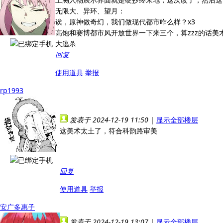
无限大、异环、望月：
诶，原神做奇幻，我们做现代都市咋么样？x3
高饱和赛博都市风开放世界一下来三个，算zzz的话美
大逃杀
回复
使用道具
举报
rp1993
发表于 2024-12-19 11:50
|
显示全部楼层
这美术太土了，符合科韵路审美
回复
使用道具
举报
安广多惠子
发表于 2024-12-19 13:07
|
显示全部楼层