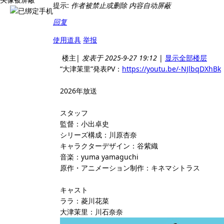
提示:
作者被禁止或删除 内容自动屏蔽
回复
使用道具
举报
楼主
|
发表于 2025-9-27 19:12
|
显示全部楼层
“大津茉里”発表PV：
https://youtu.be/-NJlbqDXhBk
2026年放送
スタッフ
監督：小出卓史
シリーズ構成：川原杏奈
キャラクターデザイン：谷紫織
音楽：yuma yamaguchi
原作・アニメーション制作：キネマシトラス
キャスト
ララ：菱川花菜
大津茉里：川石奈奈