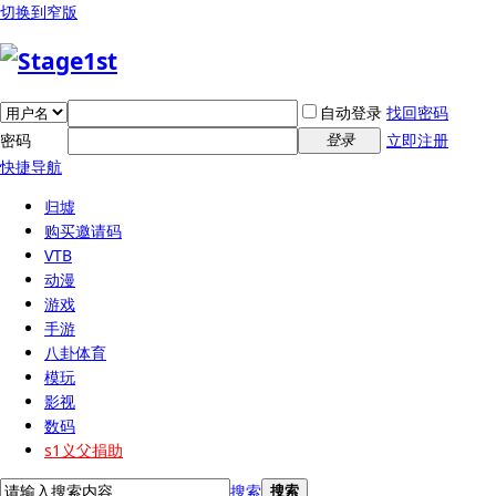
切换到窄版
自动登录
找回密码
密码
立即注册
登录
快捷导航
归墟
购买邀请码
VTB
动漫
游戏
手游
八卦体育
模玩
影视
数码
s1义父捐助
搜索
搜索