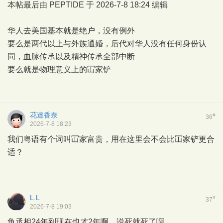
本帖最后由 PEPTIDE 于 2026-7-8 18:24 编辑
华人去美国基本就是绝户，没有例外
要么是两代以上与外族通婚，后代对华人没有任何身份认
同，血脉传承以及精神传承全部中断
要么就是物理意义上的
冚家铲
花達香奈
#
36
2026-7-8 18:23
我们粤语有个词叫冚家富贵，用在这里会不会比冚家铲更合
适？
L.L
#
37
2026-7-8 19:03
龟丞相24年到现在也才2年啊，说死就死了啊。