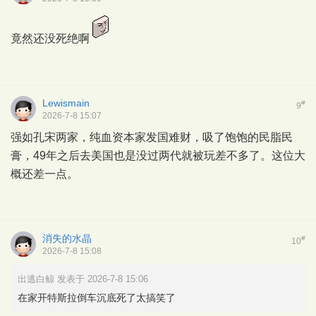
竟然还没死绝啊
Lewismain
#
9
2026-7-8 15:07
强如孔宋两家，纯血资本家发国难财，吸了饱饱的民脂民
膏，49年之后去美国也是没过两代就被玩差不多了。这位大
概还差一点。
消失的水晶
#
10
2026-7-8 15:08
出逃白鲸 发表于 2026-7-8 15:06
在家开特斯拉倒车沉底死了太搞笑了