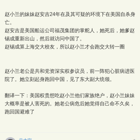
赵小兰的妹妹赵安吉24年在及其可疑的环境下在美国自杀身
亡。
赵安吉是美国船运公司福茂集团的掌舵人，她死后，她爹赵
锡成重新出山，然后就访问中国了。
赵锡成算上海交大校友，所以赵小兰才会跑交大转一圈
赵小兰老公是共和党资深实权参议员，前一阵犯心脏病进医
院了。她立刻起身跑回中国，见了东大副大统领。
翻译一下：美国权贵想吃赵小兰他们家族绝户，赵小兰妹妹
大概率是被人害死的。她老公病危后她觉得自己命不久矣，
跑回国避难了