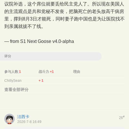
议院补选，这个席位就要丢给民主党人了。所以现在美国人
的主流观点是共和党秘不发丧，把脑死亡的老头放高干病房
里，撑到8月3日才能死，同时妻子跑中国也是为让医院找不
到亲属就拔不了线。
— from
S1 Next Goose
v4.0-alpha
评分
参与人数
1
战斗力
+1
理由
ChillySean
+ 1
查看全部评分
洁西卡
#
26
2026-7-8 16:49