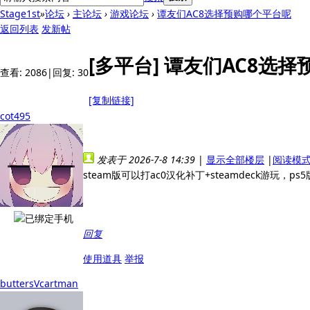
Stage1st
»
论坛
›
主论坛
›
游戏论坛
›
谭友们AC8选择预购哪个平台呢
返回列表
发新帖
[多平台]
谭友们AC8选择
查看:
2086
|
回复:
30
[复制链接]
cot495
发表于 2026-7-8 14:39
|
显示全部楼层
|
阅读模
steam版可以打ac0汉化补丁+steamdeck游玩，
回复
使用道具
举报
buttersVcartman