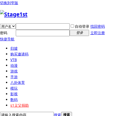
切换到窄版
自动登录
找回密码
密码
立即注册
登录
快捷导航
归墟
购买邀请码
VTB
动漫
游戏
手游
八卦体育
模玩
影视
数码
s1义父捐助
搜索
搜索