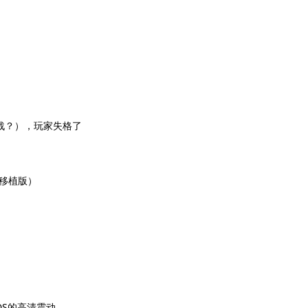
战？），玩家失格了
0移植版）
用DS的高清震动