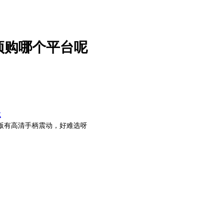
预购哪个平台呢
式
ps5版有高清手柄震动，好难选呀