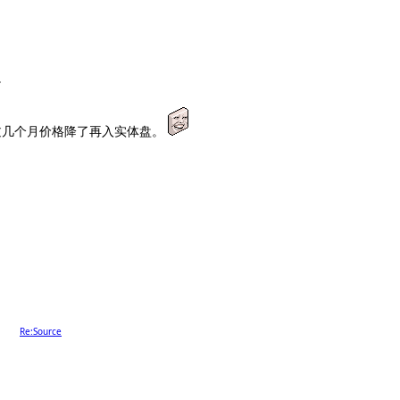
。
等过几个月价格降了再入实体盘。
了。
Re:Source