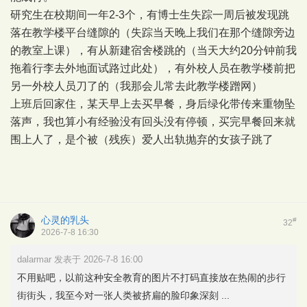
研究生在校期间一年2-3个，有博士生失踪一周后被发现跳
落在教学楼平台缝隙的（失踪当天晚上我们在那个缝隙旁边
的教室上课），有从新建宿舍楼跳的（当天大约20分钟前我
拖着行李去外地面试路过此处），有外校人员在教学楼前把
另一外校人员刀了的（我那会儿常去此教学楼蹭网）
上班后回家住，某天早上去买早餐，身后绿化带传来重物坠
落声，我也算小有经验没有回头没有停顿，买完早餐回来就
围上人了，是个被（残疾）爱人出轨抛弃的女孩子跳了
心灵的乳头
#
32
2026-7-8 16:30
dalarmar 发表于 2026-7-8 16:00
不用贴吧，以前这种安全教育的图片不打码直接放在热闹的步行
街街头，我至今对一张人类被挤扁的脸印象深刻 ...