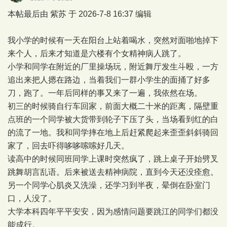
本帖最后由 紫苏 于 2026-7-8 16:37 编辑
我小学的时候有一天在阳台上站着喝水，突然对面啪地掉下
来个人，后来才知道是六楼有个女精神病人跳了。
小学和同学在附近的厂里操场玩，附近舞厅发生斗殴，一方
追出来把人摁在路边，当着我们一群小学生的面捅了好多
刀，跑了。一年后同样的事又来了一遍，我依然在场。
初三的时候骑自行车回家，前面大概二十米的距离，隔壁重
点班的一个同学被大货带到轮子下压了头，当场看到红的白
的流了一地。我和同学摔在地上后赶紧爬起来歪歪斜斜骑回
家了，回去吓得哆哆嗦嗦好几天。
读高中的时候同班同学上课时突然疯了，跳上桌子开始劈叉
跳舞胡言乱语。后来被送去精神病院，直到今天还没痊愈。
另一个同学心肌炎又洗澡，还学习到半夜，晕倒在卧室门
口，人没了。
大学本科四年平平安安，因为感情问题要跳江的同学们都没
能成行。