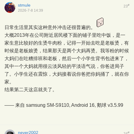
stmule
#
23
2026-7-8 14:39
日常生活里其实这种意外冲击还很普遍的。
大概2013年在公司附近居民楼下面的铺子里吃中饭，是一
家生意比较好的生烫牛肉粉，记得一开始去吃是老板烫，有
时候是老板娘烫，结果那天是两个大妈再烫。我等粉的时候
大妈们在吐糟排班和老板，然后一个小学生背书包进来了，
其中一个大妈就用很云淡风轻的平淡语气说，你爸进局子
了。小学生还在震惊，大妈接着说你爸把你妈捅了，就在你
家。
结果第二天这店就关了。
—— 来自 samsung SM-S9110, Android 16,
鹅球
v3.5.99
never2002
#
24