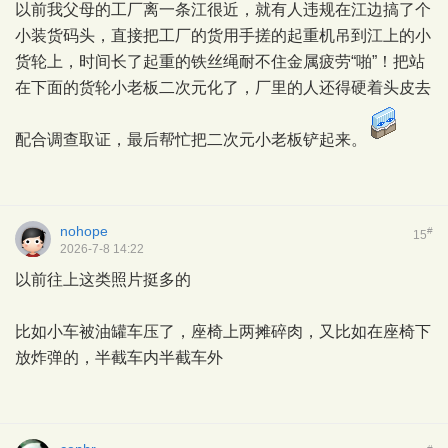
以前我父母的工厂离一条江很近，就有人违规在江边搞了个
小装货码头，直接把工厂的货用手搓的起重机吊到江上的小
货轮上，时间长了起重的铁丝绳耐不住金属疲劳“啪”！把站
在下面的货轮小老板二次元化了，厂里的人还得硬着头皮去
配合调查取证，最后帮忙把二次元小老板铲起来。
nohope
#
15
2026-7-8 14:22
以前往上这类照片挺多的
比如小车被油罐车压了，座椅上两摊碎肉，又比如在座椅下
放炸弹的，半截车内半截车外