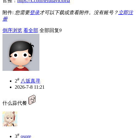
官推：
https://x.com/tefudavictoria
附件:
您需要
登录
才可以下载或查看附件。没有账号？
立即注
册
倒序浏览
看全部
全部回复
9
#
2
八坂真寻
2026-7-8 11:21
什么蒜代餐
#
3
osore