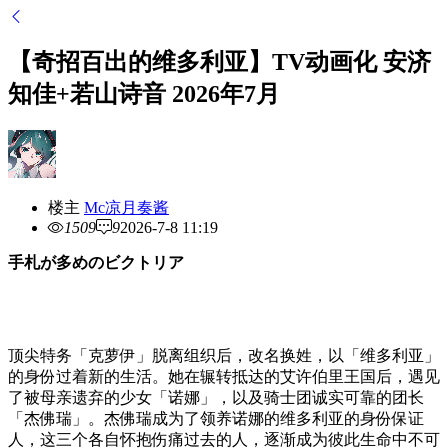
【奇招百出的维多利亚】TV动画化 安济
知佳+若山诗音 2026年7月
楼主
Mc凉月奏酱
1509
9
2026-7-8 11:19
手札が多めのビクトリア
顶尖特务「克萝伊」脱离组织后，改名换姓，以「维多利亚」
的身份过着新的生活。她在辗转抵达的艾许伯里王国后，遇见
了被母亲遗弃的少女「诺娜」，以及骑士团诚实可靠的团长
「杰佛瑞」。杰佛瑞成为了领养诺娜的维多利亚的身份保证
人，这三个各自怀抱伤痛过去的人，逐渐成为彼此生命中不可