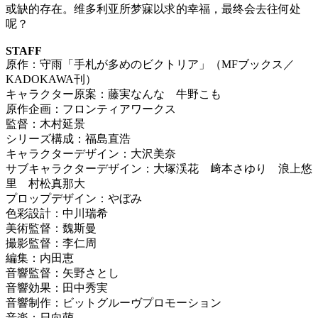
或缺的存在。维多利亚所梦寐以求的幸福，最终会去往何处
呢？
STAFF
原作：守雨「手札が多めのビクトリア」（MFブックス／
KADOKAWA刊）
キャラクター原案：藤実なんな 牛野こも
原作企画：フロンティアワークス
監督：木村延景
シリーズ構成：福島直浩
キャラクターデザイン：大沢美奈
サブキャラクターデザイン：大塚渓花 﨑本さゆり 浪上悠
里 村松真那大
プロップデザイン：やぼみ
色彩設計：中川瑞希
美術監督：魏斯曼
撮影監督：李仁周
編集：内田恵
音響監督：矢野さとし
音響効果：田中秀実
音響制作：ビットグルーヴプロモーション
音楽：日向萌