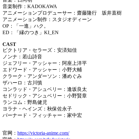
音楽制作：KADOKAWA
アニメーションプロデューサー：齋藤隆行 坂井直樹
アニメーション制作：スタジオディーン
OP：「一進」ハク。
ED：「縁のつき」KI_EN
CAST
ビクトリア・セラーズ：安済知佳
ノンナ：若山詩音
ジェフリー・アッシャー：阿座上洋平
エドワード・アッシャー：小野大輔
クラーク・アンダーソン：潘めぐみ
ザハーロ：古川慎
コンラッド・アシュベリー：逢坂良太
セドリック・アシュベリー：小野賢章
ランコム：野島健児
ヨラナ・ヘインズ：秋保佐永子
バーナード・フィッチャー：家中宏
官网：
https://victoria-anime.com/