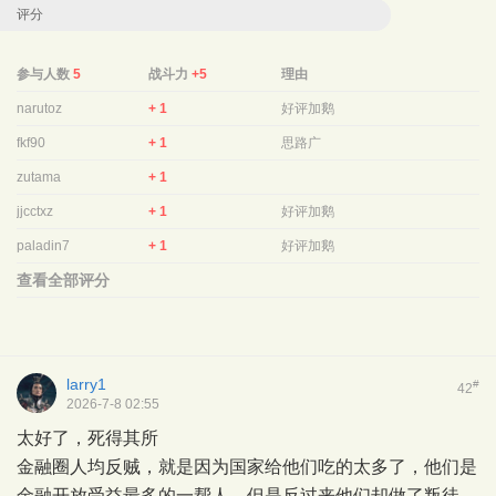
评分
参与人数
5
战斗力
+5
理由
narutoz
+ 1
好评加鹅
fkf90
+ 1
思路广
zutama
+ 1
jjcctxz
+ 1
好评加鹅
paladin7
+ 1
好评加鹅
查看全部评分
larry1
#
42
2026-7-8 02:55
太好了，死得其所
金融圈人均反贼，就是因为国家给他们吃的太多了，他们是
金融开放受益最多的一帮人。但是反过来他们却做了叛徒。