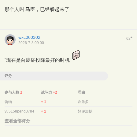
那个人叫 马臣，已经躲起来了
wxc060302
#
62
2026-7-8 09:00
“现在是向癌症投降最好的时机“
评分
参与人数
2
战斗力
+2
理由
偽物
+ 1
欢乐多
yu5158peng3784
+ 1
好评加鹅
查看全部评分