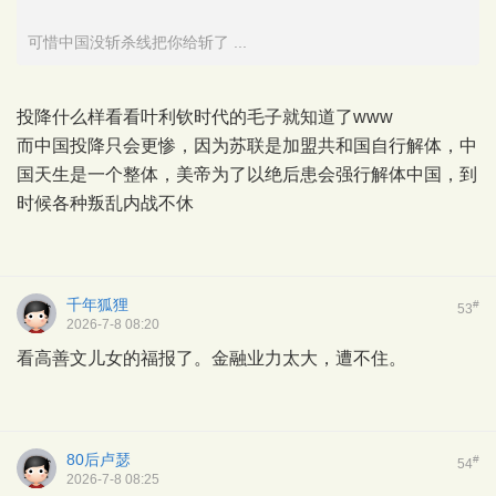
可惜中国没斩杀线把你给斩了 ...
投降什么样看看叶利钦时代的毛子就知道了www
而中国投降只会更惨，因为苏联是加盟共和国自行解体，中
国天生是一个整体，美帝为了以绝后患会强行解体中国，到
时候各种叛乱内战不休
千年狐狸
#
53
2026-7-8 08:20
看高善文儿女的福报了。金融业力太大，遭不住。
80后卢瑟
#
54
2026-7-8 08:25