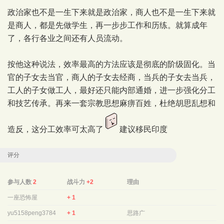
政治家也不是一生下来就是政治家，商人也不是一生下来就
是商人，都是先做学生，再一步步工作和历练。就算成年
了，各行各业之间还有人员流动。
按他这种说法，效率最高的方法应该是彻底的阶级固化。当
官的子女去当官，商人的子女去经商，当兵的子女去当兵，
工人的子女做工人，最好还只能内部通婚，进一步强化分工
和技艺传承。再来一套宗教思想麻痹百姓，杜绝胡思乱想和
造反，这分工效率可太高了
建议移民印度
评分
参与人数
2
战斗力
+2
理由
一座恐怖屋
+ 1
yu5158peng3784
+ 1
思路广