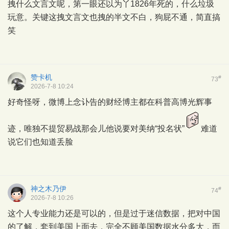
拽什么文言文呢，第一眼还以为丫1826年死的，什么垃圾
玩意。关键这拽文言文也拽的半文不白，狗屁不通，简直搞
笑
赞卡机
#
73
2026-7-8 10:24
好奇怪呀，微博上念讣告的财经博主都在科普高博光辉事
迹，唯独不提贸易战那会儿他说要对美纳“投名状”
难道
说它们也知道丢脸
神之木乃伊
#
74
2026-7-8 10:26
这个人专业能力还是可以的，但是过于迷信数据，把对中国
的了解，套到美国上面去，完全不顾美国数据水分多大，而