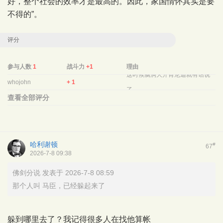
好，整个社会的效率才是最高的。因此，家国情怀其实是要
不得的”。
评分
参与人数
1
战斗力
+1
理由
这时候脑洞大开肯尼迪就有话说
whojohn
+ 1
了.
查看全部评分
哈利谢顿
#
67
2026-7-8 09:38
佛剑分说 发表于 2026-7-8 08:59
那个人叫 马臣，已经躲起来了
躲到哪里去了？我记得很多人在找他算帐