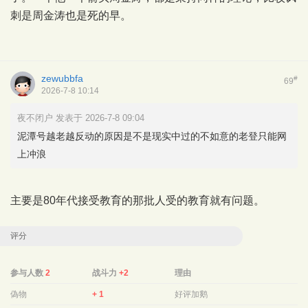
刺是周金涛也是死的早。
zewubbfa
#
69
2026-7-8 10:14
夜不闭户 发表于 2026-7-8 09:04
泥潭号越老越反动的原因是不是现实中过的不如意的老登只能网
上冲浪
主要是80年代接受教育的那批人受的教育就有问题。
评分
参与人数
2
战斗力
+2
理由
偽物
+ 1
好评加鹅