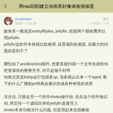
用nas刮削建立动画库好像体验很操蛋
Onelooker
楼主
2026-7-7 01:29
4328
47
媒体库一般就是emby和plex, jellyfin, 前面两个都收费所以
用jellyfin
jellyfin这软件本身就比较难用, 设置项到处都是, 但最大的问
题的是刮不了
哪怕加了anidb/anilist插件, 想要直接扫描一个文件夹就给你
把资源排的整整齐齐, 对不起做不到👋
动画尤其是bdrip会打包很多sp, 顶多能认出来一个oped, 剩
下的什么广播剧pv特典会被识别成各种奇怪的东西
没办法, 只能走另一个软件shoko做中转, 先在这个软件做识
别, 然后传一个虚拟目录给jellyfin直接导入
shoko本身功能没什么问题, 但是用起来也很麻烦