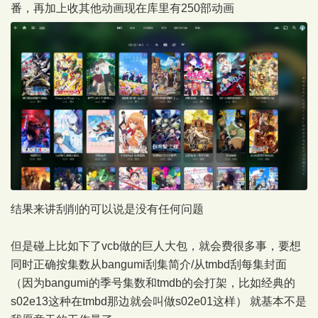
番，再加上收其他动画现在库里有250部动画
结果来讲刮削的可以说是没有任何问题
但是碰上比如下了vcb做的巨人大包，就会费很多事，要想
同时正确按集数从bangumi刮集简介/从tmbd刮每集封面
（因为bangumi的季号集数和tmdb的会打架，比如经典的
s02e13这种在tmbd那边就会叫做s02e01这样） 就基本不是