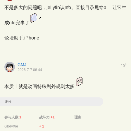
不是多大的问题吧，jellyfin认nfo。直接目录甩给ai，让它生
成nfo完事了
论坛助手,iPhone
GMJ
#
10
2026-7-7 08:44
本质上就是动画特殊列外规则太多
评分
参与人数
1
战斗力
+1
理由
GloryXie
+ 1