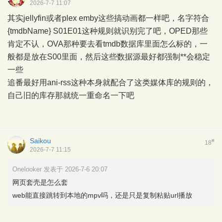
2026-7-7 11:07
其实jellyfin或者plex emby这些搞动画都一样吧，名字符合
{tmdbName} S01E01这种规则就识别完了吧，OPED那些
肯定不认，OVA那种要去看tmdb数据库里面怎么标的，一
般都是放在S00里面，然后这些数据源最好都强制**会稳定
一些
追番最好用ani-rss这种本身就配合了这类媒体库的规则的，
自己旧的库存那就统一重命名一下吧
Saikou
#
18
2026-7-7 11:15
Onelooker 发表于 2026-7-6 20:07
网页套壳是怎么套
web能直接跳转到本地的mpv吗，还是只是复制粘贴url播放