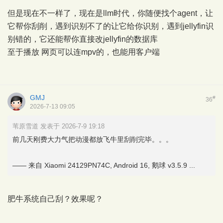
但是现在不一样了，现在是llm时代，你随便找个agent，让
它帮你刮削，遇到识别不了的让它给你识别，遇到jellyfin识
别错的，它还能帮你直接改jellyfin的数据库
至于播放 网页可以连mpv的，也能用客户端
GMJ
#
36
2026-7-13 09:05
苇原雪道 发表于 2026-7-9 19:18
前几天刚费大力气把动漫都放飞牛里刮削完毕。。。
—— 来自 Xiaomi 24129PN74C, Android 16, 鹅球 v3.5.9 ...
肥牛系统自己刮？效果呢？