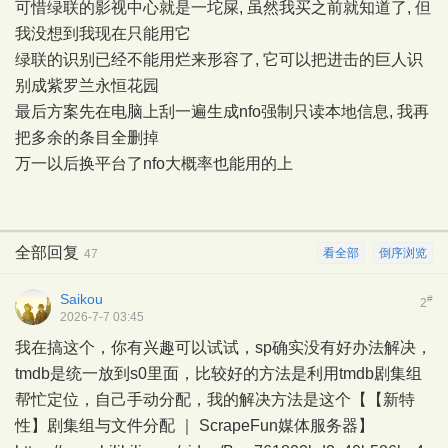
可惜绿联的影视中心就是一坨屎, 虽然我买之前就知道了, 但
我没想到我现在只能用它
绿联的识别已经不能用烂来形容了, 它可以把进击的巨人识
别成紫罗兰永恒花园
最后方案先在电脑上刮一遍生成nfo强制只读本地信息, 我再
把多余的条目全删掉
万一以后换平台了nfo大概率也能用的上
全部回复
看全部
倒序浏览
47
Saikou
#
2
2026-7-7 03:45
我在搞这个，你有兴趣可以试试，sp确实没有好办法解决，
tmdb是统一放到s0里面，比较好的方法是利用tmdb剧集组
帮忙定位，自己手动分配，我的解决方法是这个【【新特
性】剧集组与文件分配 ｜ ScrapeFun媒体服务器】