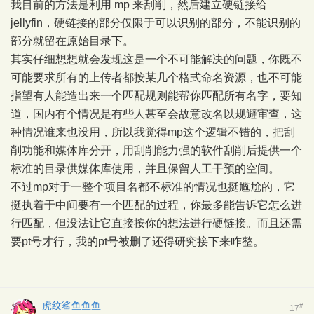
我目前的方法是利用 mp 来刮削，然后建立硬链接给
jellyfin，硬链接的部分仅限于可以识别的部分，不能识别的
部分就留在原始目录下。
其实仔细想想就会发现这是一个不可能解决的问题，你既不
可能要求所有的上传者都按某几个格式命名资源，也不可能
指望有人能造出来一个匹配规则能帮你匹配所有名字，要知
道，国内有个情况是有些人甚至会故意改名以规避审查，这
种情况谁来也没用，所以我觉得mp这个逻辑不错的，把刮
削功能和媒体库分开，用刮削能力强的软件刮削后提供一个
标准的目录供媒体库使用，并且保留人工干预的空间。
不过mp对于一整个项目名都不标准的情况也挺尴尬的，它
挺执着于中间要有一个匹配的过程，你最多能告诉它怎么进
行匹配，但没法让它直接按你的想法进行硬链接。而且还需
要pt号才行，我的pt号被删了还得研究接下来咋整。
虎纹鲨鱼鱼鱼
#
17