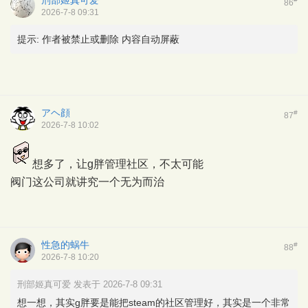
刑部姬真可爱
86
2026-7-8 09:31
提示:
作者被禁止或删除 内容自动屏蔽
アヘ顔
#
87
2026-7-8 10:02
想多了，让g胖管理社区，不太可能
阀门这公司就讲究一个无为而治
性急的蜗牛
#
88
2026-7-8 10:20
刑部姬真可爱 发表于 2026-7-8 09:31
想一想，其实g胖要是能把steam的社区管理好，其实是一个非常