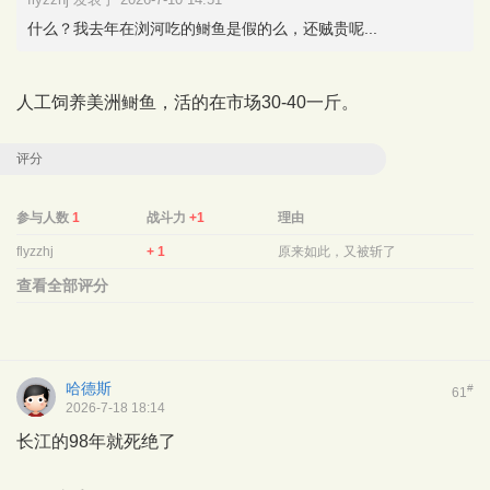
什么？我去年在浏河吃的鲥鱼是假的么，还贼贵呢...
人工饲养美洲鲥鱼，活的在市场30-40一斤。
评分
参与人数
1
战斗力
+1
理由
flyzzhj
+ 1
原来如此，又被斩了
查看全部评分
哈德斯
#
61
2026-7-18 18:14
长江的98年就死绝了