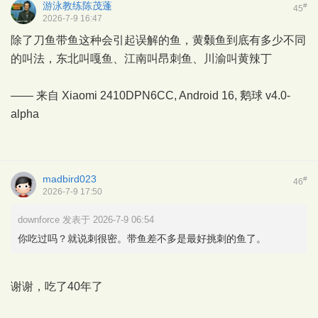
游泳教练陈茂蓬
#
45
2026-7-9 16:47
除了刀鱼带鱼这种会引起误解的鱼，黄颡鱼到底有多少不同
的叫法，东北叫嘎鱼、江南叫昂刺鱼、川渝叫黄辣丁
—— 来自 Xiaomi 2410DPN6CC, Android 16,
鹅球
v4.0-
alpha
madbird023
#
46
2026-7-9 17:50
downforce 发表于 2026-7-9 06:54
你吃过吗？就说刺很密。带鱼差不多是最好挑刺的鱼了。
谢谢，吃了40年了