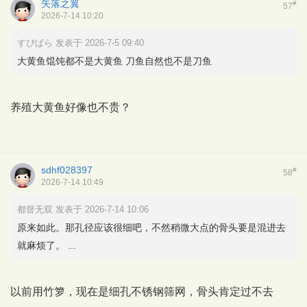
失落之翼
#
57
2026-7-14 10:20
すぴぱら 发表于 2026-7-5 09:40
大黄鱼馄饨都不是大黄鱼 刀鱼自然也不是刀鱼
养殖大黄鱼好像也不贵？
sdhf028397
#
58
2026-7-14 10:49
都督无双 发表于 2026-7-14 10:06
原来如此。那孔径应该很细吧，不然稍微大点的骨头要是混进去
就麻烦了。 ...
以前用竹箩，现在是细孔不锈钢筛网，骨头肯定过不去