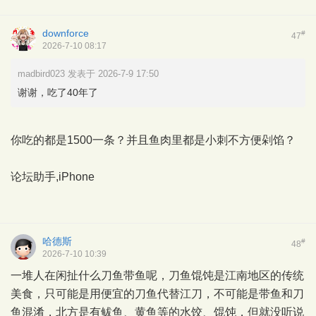
downforce
#
47
2026-7-10 08:17
madbird023 发表于 2026-7-9 17:50
谢谢，吃了40年了
你吃的都是1500一条？并且鱼肉里都是小刺不方便剁馅？
论坛助手,iPhone
哈德斯
#
48
2026-7-10 10:39
一堆人在闲扯什么刀鱼带鱼呢，刀鱼馄饨是江南地区的传统
美食，只可能是用便宜的刀鱼代替江刀，不可能是带鱼和刀
鱼混淆，北方是有鲅鱼、黄鱼等的水饺、馄饨，但就没听说