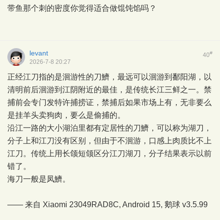
带鱼那个刺的密度你觉得适合做馄饨馅吗？
levant
#
40
2026-7-8 20:27
正经江刀指的是洄游性的刀鱭，最远可以洄游到鄱阳湖，以
清明前后洄游到江阴附近的最佳，是传统长江三鲜之一。禁
捕前会专门发特许捕捞证，禁捕后如果市场上有，无非要么
是挂羊头卖狗肉，要么是偷捕的。
沿江一路的大小湖泊里都有定居性的刀鱭，可以称为湖刀，
分子上和江刀没有区别，但由于不洄游，口感上肉质比不上
江刀。传统上用长颌短颌区分江刀湖刀，分子结果表示以前
错了。
海刀一般是凤鱭。
—— 来自 Xiaomi 23049RAD8C, Android 15,
鹅球
v3.5.99