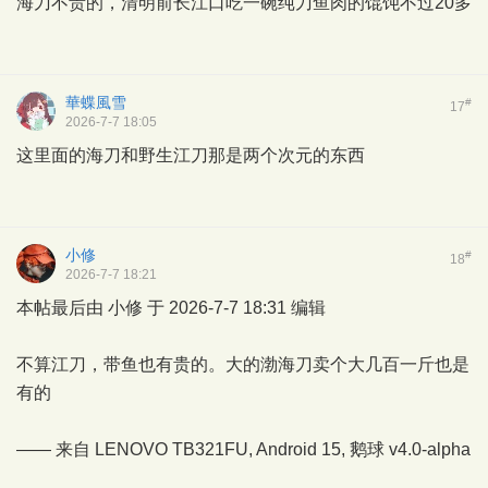
海刀不贵的，清明前长江口吃一碗纯刀鱼肉的馄饨不过20多
華蝶風雪
#
17
2026-7-7 18:05
这里面的海刀和野生江刀那是两个次元的东西
小修
#
18
2026-7-7 18:21
本帖最后由 小修 于 2026-7-7 18:31 编辑
不算江刀，带鱼也有贵的。大的渤海刀卖个大几百一斤也是
有的
—— 来自 LENOVO TB321FU, Android 15,
鹅球
v4.0-alpha