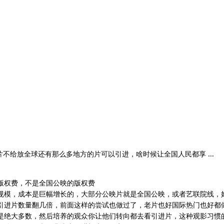
不给放全球还有那么多地方的片可以引进，啥时候让全国人民都享 ...
版权费，不是全国公映的版权费
规模，成本是巨幅增长的，大部分公映片就是全国公映，或者艺联院线，
引进片数量翻几倍，前面这样的尝试也做过了，老片也好国际热门也好都
是绝大多数，然后培养的观众你让他们转向都去看引进片，这种观影习惯