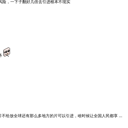
风险，一下子翻好几倍去引进根本不现实
务
不给放全球还有那么多地方的片可以引进，啥时候让全国人民都享 ...