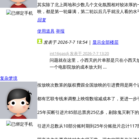
其实除了北上两地和少数几个文化氛围相对较浓厚的
映，都是第一轮爆满，第二轮以后几乎就没人看的水
回复
使用道具
举报
发表于 2026-7-7 18:54
|
显示全部楼层
int16gasdj 发表于 2026-7-7 13:20
问题就在这里，小西天的片单那是只在小西天
一个电影院放的成本放大到 ...
复杂梦境
按放映次数算的版权费跟全国放映的引进费用是两个
都有艺联专线来调整上映馆数缩减成本了，更进一步引
25年买断引进片85部总票房25亿多，剔除鬼灭剩下的
引进片总数从10部分账时期到25年分账批片总计11