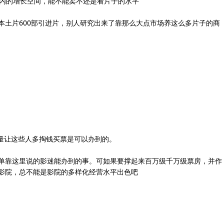
围内的增长空间，能不能卖不还是看片子的水平
0部本土片600部引进片，别人研究出来了靠那么大点市场养这么多片子的商
量让这些人多掏钱买票是可以办到的。
是单靠这里说的影迷能办到的事。可如果要撑起来百万级千万级票房，并作
影院，总不能是影院的多样化经营水平出色吧