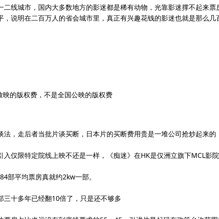
一二线城市，国内大多数地方的影迷都是稀有动物，光靠影迷撑不起来票
平，说明在二百万人的省会城市里，真正有兴趣花钱的影迷也就是那么几
放映的版权费，不是全国公映的版权费
谈法，走后者当批片谈买断，日本片的买断费用贵是一堆公司抢炒起来的
入仅限特定院线上映不还是一样，《痴迷》在HK是仅洲立旗下MCL影
84部平均票房真就约2kw一部。
7部三十多年已经翻10倍了，只是还不够多