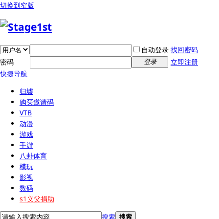
切换到窄版
自动登录
找回密码
密码
立即注册
登录
快捷导航
归墟
购买邀请码
VTB
动漫
游戏
手游
八卦体育
模玩
影视
数码
s1义父捐助
搜索
搜索