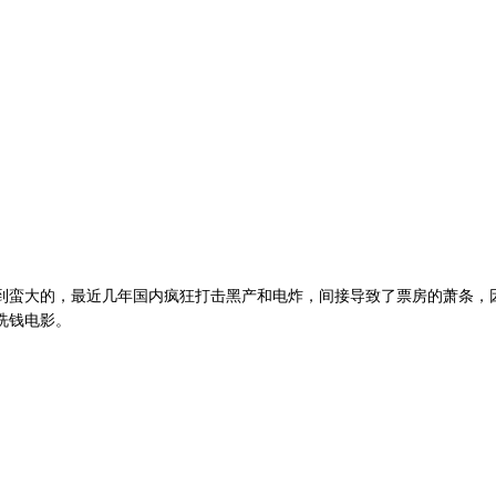
了
到蛮大的，最近几年国内疯狂打击黑产和电炸，间接导致了票房的萧条，
洗钱电影。