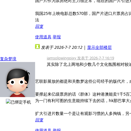
国产片作为票房绝对主力很正常，现在的国产片引进
我国25年上映电影总数570部，国产片进口片票房占
法
回复
使用道具
举报
发表于 2026-7-7 20:12
|
显示全部楼层
iamsolowingpixy 发表于 2026-7-7 16:19
复杂梦境
其实除了北上两地和少数几个文化氛围相对较浓
艺联影展放的都是和关数梦这些公司经手的版代片，
要撑起来亿级票房的话《群体》这种港澳能卖1千5
为一门有利可图的生意能持续下去的话，hk那巴掌
扩大引进片数量一个是让有观影习惯的人多掏钱，另
回复
使用道具
举报