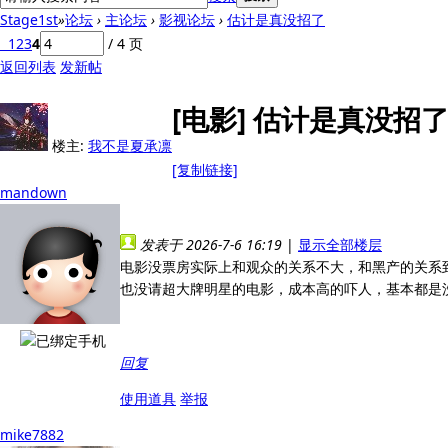
Stage1st
»
论坛
›
主论坛
›
影视论坛
›
估计是真没招了
1
2
3
4
/ 4 页
返回列表
发新帖
[电影]
估计是真没招
楼主:
我不是夏承凛
[复制链接]
mandown
发表于 2026-7-6 16:19
|
显示全部楼层
电影没票房实际上和观众的关系不大，和黑产的关系
也没请超大牌明星的电影，成本高的吓人，基本都是
回复
使用道具
举报
mike7882