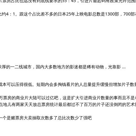
片票房占比也远没有到底线要求的55：45，引进片最起码有政策允许范
比约4：1。跟这个占比差不多的日本25年上映电影总数是1300部，70
厚的一二线城市，国内大多数地方的影迷都是稀有动物，光靠影 ...
成本可以压得很低。短期内会多掏钱看片的人总量提升缓慢但增加片子数
百万票房的商业片大陆可以过亿吧，这是扩大引进商业片数量的事而且不
大点地儿有两家天天放总票房统计最后都过不了百万的片子还没倒闭的艺术
一个是赌票房大卖抽取次数多了总比次数少了强吧