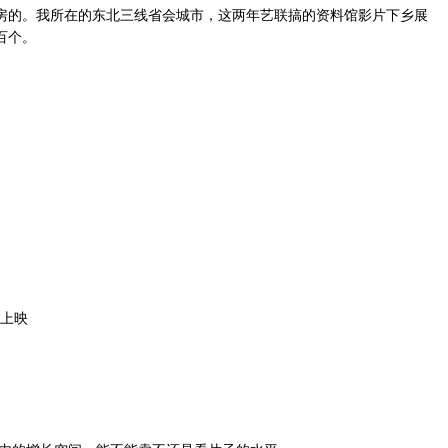
房的。我所在的东北三线省会城市，这两年艺联搞的资料馆影片下乡展
百个。
院上映