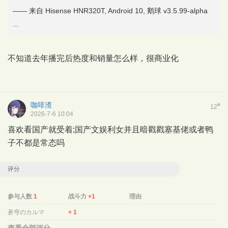
—— 来自 Hisense HNR320T, Android 10, 鹅球 v3.5.99-alpha
...
不知道去年播完后热度和销量怎么样，很商业化
咖啡渣
#
12
2026-7-6 10:04
喜欢看国产就受着;国产文娱利女并且暗戳戳塞基佬或者鸭
子不都是常态吗
评分
参与人数
1
战斗力
+1
理由
蒼穹のカルマ
+ 1
查看全部评分