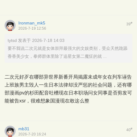
Ironman_mk5
#
39
2026-7-19 12:56
tytsd 发表于 2026-7-18 14:03
要不我说二次元就是女体崇拜最强大的文娱类别，受众天然跪舔
香香美少女，拳师群体里除了追星女第二魔怔的就 ...
二次元好歹在哪部异世界新番开局揭露未成年女在列车诬告
上班族男主毁人一生日本法律却没严惩的社会问题，还有哪
部漫画pv的杉田配音吐槽现在日本职场问女同事是否剪发可
能被告xsr，很难想象国漫现在敢这么整
mb31
#
40
2026-7-20 16:24