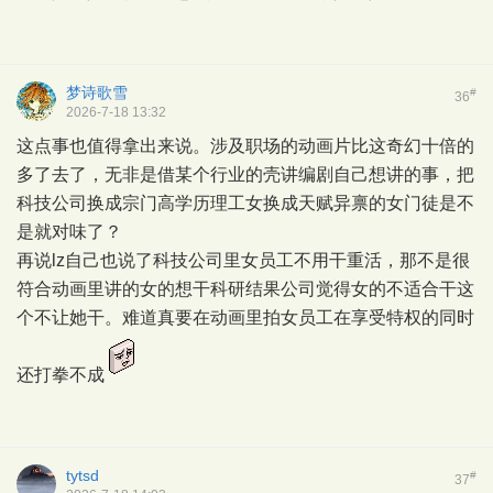
梦诗歌雪
#
36
2026-7-18 13:32
这点事也值得拿出来说。涉及职场的动画片比这奇幻十倍的
多了去了，无非是借某个行业的壳讲编剧自己想讲的事，把
科技公司换成宗门高学历理工女换成天赋异禀的女门徒是不
是就对味了？
再说lz自己也说了科技公司里女员工不用干重活，那不是很
符合动画里讲的女的想干科研结果公司觉得女的不适合干这
个不让她干。难道真要在动画里拍女员工在享受特权的同时
还打拳不成
tytsd
#
37