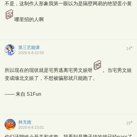
不是，这制作人形象我第一眼以为是隔壁网易的绝望蛋小黄
哪里招的人啊
第三艺能课
#
14
2026-6-8 22:55
所以现在的现状就是宅男逃离宅男文娱呀
。当宅男文娱
变成缅北文娱了，不想被骗那就只能跑了。
—— 来自
S1Fun
林无德
#
15
2026-6-8 23:01
你们还聊啥小开关和皮套，我看到是腾子搞的就已经pass了