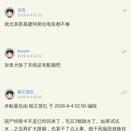
凉良
#
9
2026-6-4 02:10
就北美那基建特斯拉电装都不够
kouym
#
10
2026-6-4 02:22
加拿大除了关税还有配额吧
根正苗红
#
11
2026-6-4 02:45
本帖最后由 根正苗红 于 2026-6-4 02:50 编辑
国产特斯卡不是已经回来了，毛豆3都跳水了。如果试试
水，之后再扩大限额，也算干了点人事。能干死疯田就敬你