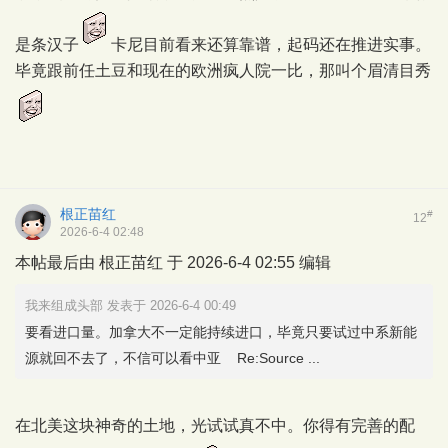
是条汉子
卡尼目前看来还算靠谱，起码还在推进实事。
毕竟跟前任土豆和现在的欧洲疯人院一比，那叫个眉清目秀
根正苗红
#
12
2026-6-4 02:48
本帖最后由 根正苗红 于 2026-6-4 02:55 编辑
我来组成头部 发表于 2026-6-4 00:49
要看进口量。加拿大不一定能持续进口，毕竟只要试过中系新能
源就回不去了，不信可以看中亚 Re:Source ...
在北美这块神奇的土地，光试试真不中。你得有完善的配