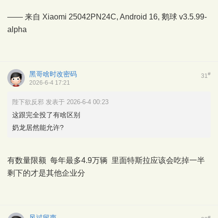
—— 来自 Xiaomi 25042PN24C, Android 16,
鹅球
v3.5.99-
alpha
黑哥啥时改密码
#
31
2026-6-4 17:21
陛下欲反邪 发表于 2026-6-4 00:23
这跟完全投了有啥区别
奶龙居然能允许?
有数量限额 每年最多4.9万辆 里面特斯拉应该会吃掉一半
剩下的才是其他企业分
风过留声
#