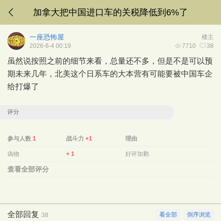
加拿大把中国进口车的关税降低到6%了
一座恐怖屋
楼主
2026-6-4 00:19
7710
38
虽然说按照之前的细节来看，总量还不多，但是不是可以预
期未来几年，北美这个日系车的大本营有可能要被中国车企
给打爆了
评分
参与人数
1
战斗力
+1
理由
偽物
+ 1
好评加鹅
查看全部评分
全部回复
看全部
倒序浏览
38