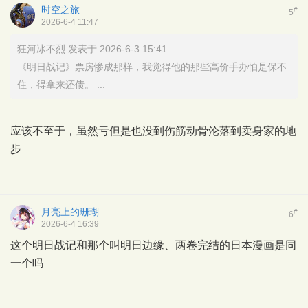
时空之旅
#
5
2026-6-4 11:47
狂河冰不烈 发表于 2026-6-3 15:41
《明日战记》票房惨成那样，我觉得他的那些高价手办怕是保不
住，得拿来还债。 ...
应该不至于，虽然亏但是也没到伤筋动骨沦落到卖身家的地
步
月亮上的珊瑚
#
6
2026-6-4 16:39
这个明日战记和那个叫明日边缘、两卷完结的日本漫画是同
一个吗