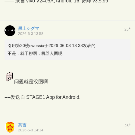
—— 来自 vivo V2405A, Android 16,
鹅球
v3.5.99
黑上シグマ
#
25
2026-6-3 13:58
引用第20楼swessia于2026-06-03 13:38发表的 :
不是，就干聊啊，机器人图呢
问题就是没图啊
----发送自
STAGE1 App for Android.
莫吉
#
26
2026-6-3 14:14