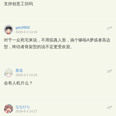
支持创意工坊吗
gdx9900
#
27
2026-6-3 14:16
对于一众死宅来说，不用拟真人形，搞个哆啦A梦或者高达
型，终结者骨架型的说不定更受欢迎。
星花
#
28
2026-6-3 14:18
会有人机片么？
ななひら
#
29
2026-6-3 14:27