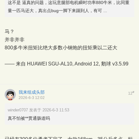
这不是 逼真的问题，这玩意腿部电机瞬时功率880牛米，比同重
量一匹马还大，真出点bug一脚下来踢到人，有可 ...
马？
并非并非
800多牛米扭矩比绝大多数小钢炮的扭矩乘以二还大
—— 来自 HUAWEI SGU-AL10, Android 12,
鹅球
v3.5.99
我来组成头部
#
12
2026-6-3 12:02
winder0707 发表于 2026-6-3 11:53
真不怕被**贯通肠道吗