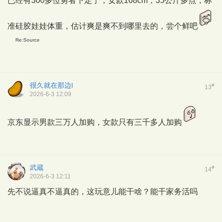
已经有300多位勇者下定了，女款168cm，35公斤多点，标
准硅胶娃娃体重，估计爽是爽不到哪里去的，尝个鲜吧
Re:Source
很久就在那边l
#
13
2026-6-3 12:09
京东显示男款三万人加购，女款只有三千多人加购
武蔵
#
14
2026-6-3 12:11
先不说逼真不逼真的，这玩意儿能干啥？能干家务活吗