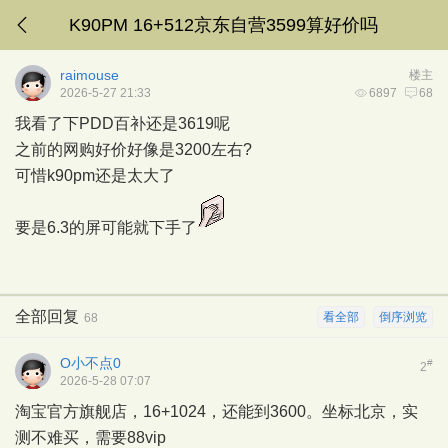
K90PM 16+512京东自营3599算好价吗
raimouse
楼主
2026-5-27 21:33
6897
68
我看了下PDD百补还是3619呢
之前的网购好价好像是3200左右?
可惜k90pm还是太大了
要是6.3的屏可能就下手了
全部回复
看全部
倒序浏览
68
O小不点0
#
2
2026-5-28 07:07
淘宝官方旗舰店，16+1024，还能到3600。坐标北京，实
测不难买，需要88vip