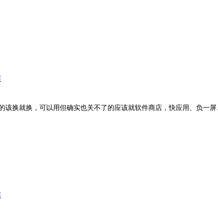
层
步的该换就换，可以用但确实也关不了的应该就软件商店，快应用、负一
层