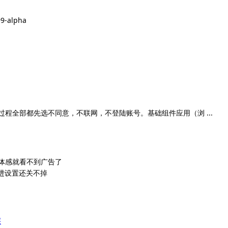
99-alpha
询问过程全部都先选不同意，不联网，不登陆账号。基础组件应用（浏 ...
，体感就看不到广告了
，进设置还关不掉
层