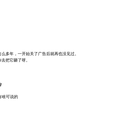
这么多年，一开始关了广告后就再也没见过。
你去把它砸了呀。
由
有啥可说的