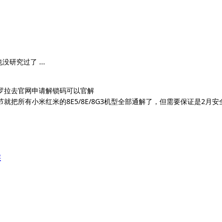
研究过了 ...
罗拉去官网申请解锁码可以官解
就把所有小米红米的8E5/8E/8G3机型全部通解了，但需要保证是2
层