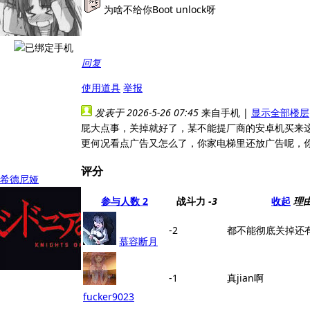
为啥不给你Boot unlock呀
回复
使用道具
举报
发表于 2026-5-26 07:45
来自手机
|
显示全部楼层
屁大点事，关掉就好了，某不能提厂商的安卓机买来
更何况看点广告又怎么了，你家电梯里还放广告呢，
评分
希德尼娅
参与人数
2
战斗力
-3
收起
理
-2
都不能彻底关掉还
慕容断月
-1
真jian啊
fucker9023