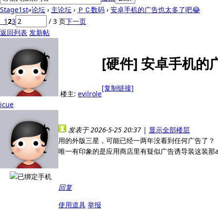
Stage1st
»
论坛
›
主论坛
›
ＰＣ数码
›
安卓手机的广告也太多了吧😂
1
2
3
/ 3 页
下一页
返回列表
发新帖
[硬件]
安卓手机的
[复制链接]
楼主:
evilrole
icue
发表于 2026-5-25 20:37
|
显示全部楼层
用的外版三星，可能已经一两年没看到任何广告了？
唯一有印象的是应用商店里有疑似广告诱导装这装那a
回复
使用道具
举报