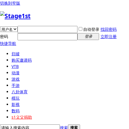
切换到窄版
自动登录
找回密码
密码
立即注册
登录
快捷导航
归墟
购买邀请码
VTB
动漫
游戏
手游
八卦体育
模玩
影视
数码
s1义父捐助
搜索
搜索