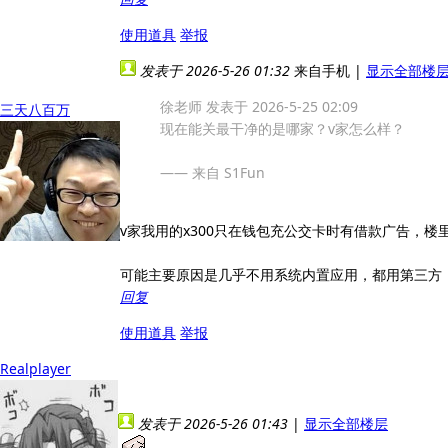
使用道具
举报
发表于 2026-5-26 01:32
来自手机
|
显示全部楼
徐老师 发表于 2026-5-25 02:09
三天八百万
现在能关最干净的是哪家？v家怎么样？
—— 来自 S1Fun
v家我用的x300只在钱包充公交卡时有借款广告，楼
可能主要原因是几乎不用系统内置应用，都用第三方
回复
使用道具
举报
Realplayer
发表于 2026-5-26 01:43
|
显示全部楼层