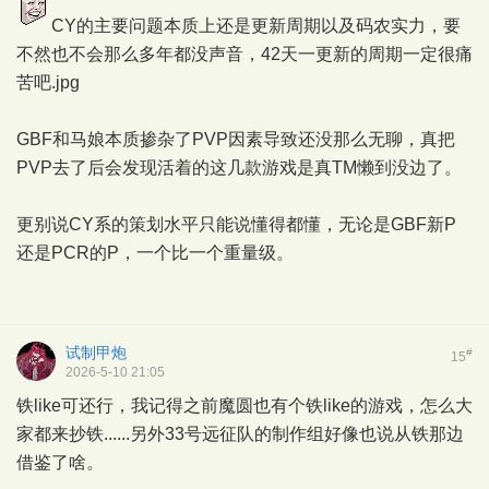
CY的主要问题本质上还是更新周期以及码农实力，要
不然也不会那么多年都没声音，42天一更新的周期一定很痛
苦吧.jpg
GBF和马娘本质掺杂了PVP因素导致还没那么无聊，真把
PVP去了后会发现活着的这几款游戏是真TM懒到没边了。
更别说CY系的策划水平只能说懂得都懂，无论是GBF新P
还是PCR的P，一个比一个重量级。
试制甲炮
#
15
2026-5-10 21:05
铁like可还行，我记得之前魔圆也有个铁like的游戏，怎么大
家都来抄铁......另外33号远征队的制作组好像也说从铁那边
借鉴了啥。