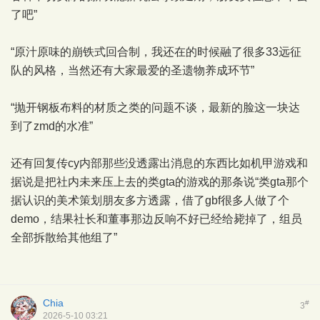
了吧”
“原汁原味的崩铁式回合制，我还在的时候融了很多33远征
队的风格，当然还有大家最爱的圣遗物养成环节”
“抛开钢板布料的材质之类的问题不谈，最新的脸这一块达
到了zmd的水准”
还有回复传cy内部那些没透露出消息的东西比如机甲游戏和
据说是把社内未来压上去的类gta的游戏的那条说“类gta那个
据认识的美术策划朋友多方透露，借了gbf很多人做了个
demo，结果社长和董事那边反响不好已经给毙掉了，组员
全部拆散给其他组了”
Chia
#
3
2026-5-10 03:21