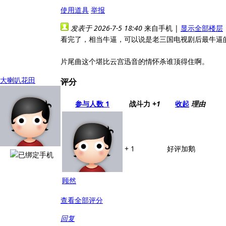
使用道具
举报
发表于 2026-7-5 18:40
来自手机
|
显示全部楼层
看完了，相当牛逼，可以说是老三国电视剧后最牛逼
片尾曲这个堪比云宫迅音的情怀杀谁顶得住啊。
大喇叭花田
评分
参与人数
1
战斗力
+1
收起
理由
+ 1
好评加鹅
顾然
查看全部评分
回复