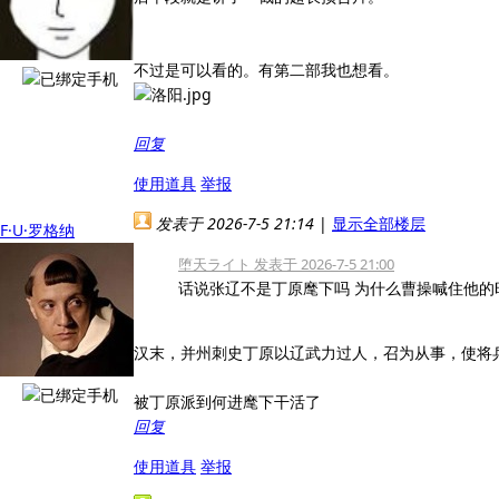
不过是可以看的。有第二部我也想看。
回复
使用道具
举报
发表于 2026-7-5 21:14
|
显示全部楼层
F·U·罗格纳
堕天ライト 发表于 2026-7-5 21:00
话说张辽不是丁原麾下吗 为什么曹操喊住他的时
汉末，并州刺史丁原以辽武力过人，召为从事，使将
被丁原派到何进麾下干活了
回复
使用道具
举报