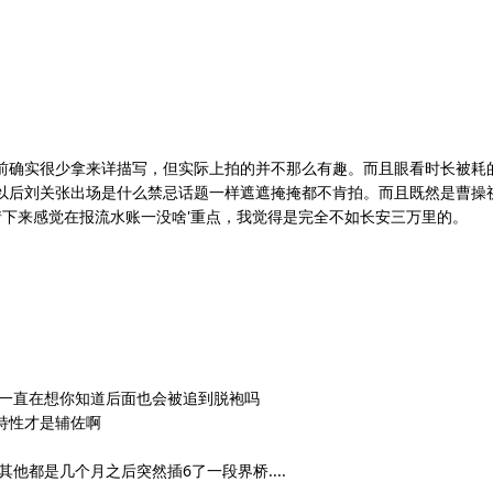
前确实很少拿来详描写，但实际上拍的并不那么有趣。而且眼看时长被耗
以后刘关张出场是什么禁忌话题一样遮遮掩掩都不肯拍。而且既然是曹操
情下来感觉在报流水账一没啥'重点，我觉得是完全不如长安三万里的。
候一直在想你知道后面也会被追到脱袍吗
特性才是辅佐啊
他都是几个月之后突然插6了一段界桥....