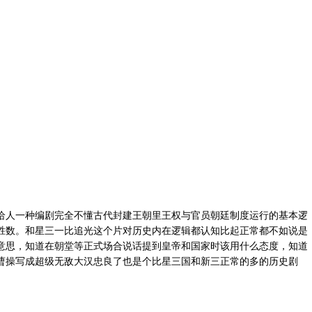
给人一种编剧完全不懂古代封建王朝里王权与官员朝廷制度运行的基本逻
胜数。和星三一比追光这个片对历史内在逻辑都认知比起正常都不如说是
意思，知道在朝堂等正式场合说话提到皇帝和国家时该用什么态度，知道
曹操写成超级无敌大汉忠良了也是个比星三国和新三正常的多的历史剧