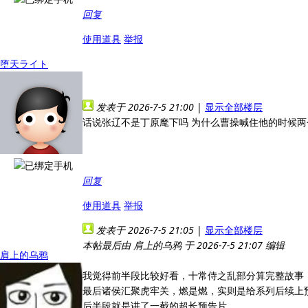
回复
使用道具
举报
堕天ライト
发表于 2026-7-5 21:00
|
显示全部楼层
话说张辽不是丁原麾下吗 为什么曹操喊住他的时候两
回复
使用道具
举报
发表于 2026-7-5 21:05
|
显示全部楼层
本帖最后由 肩上的乌鸦 于 2026-7-5 21:07 编辑
肩上的乌鸦
我觉得前半段比较好看，十常侍之乱部分算完整故事
最后诸侯汇聚虎牢关，燃是燃，实则是给系列后续上
后半段就是讲了一截的超长预告片。