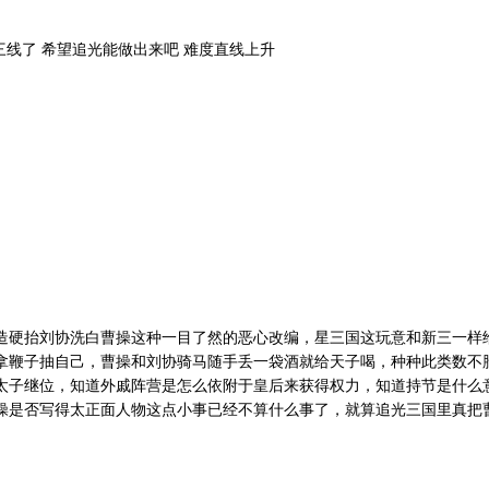
线了 希望追光能做出来吧 难度直线上升
造硬抬刘协洗白曹操这种一目了然的恶心改编，星三国这玩意和新三一样
拿鞭子抽自己，曹操和刘协骑马随手丢一袋酒就给天子喝，种种此类数不
太子继位，知道外戚阵营是怎么依附于皇后来获得权力，知道持节是什么
操是否写得太正面人物这点小事已经不算什么事了，就算追光三国里真把