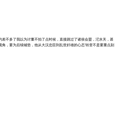
的差不多了我以为讨董不拍了点时候，直接跳过了诸侯会盟，汜水关，甚
视角，要为后续铺垫，他从大汉忠臣到乱世奸雄的心态'转变不是要重点刻