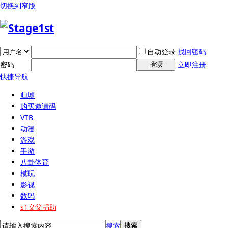
切换到窄版
自动登录
找回密码
密码
立即注册
登录
快捷导航
归墟
购买邀请码
VTB
动漫
游戏
手游
八卦体育
模玩
影视
数码
s1义父捐助
搜索
搜索