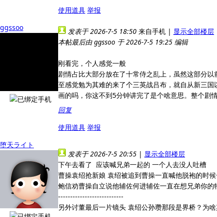
使用道具
举报
ggssoo
发表于 2026-7-5 18:50
来自手机
|
显示全部楼层
本帖最后由 ggssoo 于 2026-7-5 19:25 编辑
刚看完，个人感觉一般
剧情占比大部分放在了十常侍之乱上，虽然这部分以
至感觉勉为其难的来了个三英战吕布，就自从新三国
画的吗，你这不到5分钟讲完了是个啥意思。整个剧
回复
使用道具
举报
堕天ライト
发表于 2026-7-5 20:55
|
显示全部楼层
下午去看了 应该喊兄弟一起的 一个人去没人吐槽
曹操袁绍抢新娘 袁绍被追到曹操一直喊他脱袍的时
鲍信劝曹操自立说他辅佐何进辅佐一直在想兄弟你的
---------------------------
另外讨董最后一片镜头 袁绍公孙瓒那段是界桥？为啥其