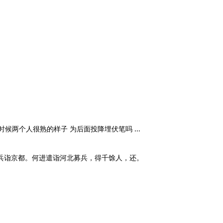
候两个人很熟的样子 为后面投降埋伏笔吗 ...
兵诣京都。何进遣诣河北募兵，得千馀人，还。