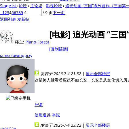
Stage1st
»
论坛
›
主论坛
›
影视论坛
›
追光动画 “三国”系列首作《三国第一部
1
2
3
4
5
6
7
8
9
/ 9 页
下一页
返回列表
发新帖
[电影]
追光动画 “三
楼主:
Piano-Forest
[复制链接]
iamsolowingpixy
发表于 2026-7-4 21:32
|
显示全部楼层
这部路人缘看着应该不如长安，长安是从文化切入历
回复
使用道具
举报
发表于 2026-7-4 23:22
|
显示全部楼层