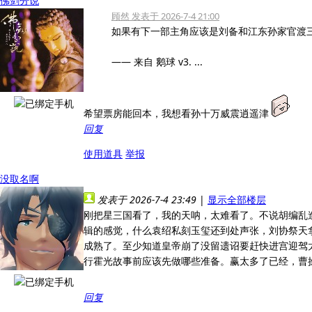
佛剑分说
顾然 发表于 2026-7-4 21:00
如果有下一部主角应该是刘备和江东孙家官渡三
—— 来自 鹅球 v3. ...
希望票房能回本，我想看孙十万威震逍遥津
回复
使用道具
举报
没取名啊
发表于 2026-7-4 23:49
|
显示全部楼层
刚把星三国看了，我的天呐，太难看了。不说胡编乱
辑的感觉，什么袁绍私刻玉玺还到处声张，刘协祭天
成熟了。至少知道皇帝崩了没留遗诏要赶快进宫迎驾
行霍光故事前应该先做哪些准备。赢太多了已经，曹
回复