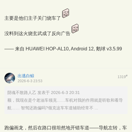
主要是他们主子关门烧车了
没料到这火烧玄武成了反向广告
—— 来自 HUAWEI HOP-AL10, Android 12,
鹅球
v3.5.99
出逃白鲸
#
1319
2026-6-3 23:53
阴魂不散路人乙 发表于 2026-6-3 20:31
额，我现在是个老油车领克……车机对我的作用就是听歌和看导
航…… 智驾还跑偏吗?领克这车车道辅助经常不 ...
跑偏画龙，然后在路口很坦然地开错车道——导航左转，车