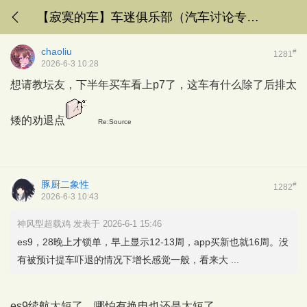
【寂寞的车】车迷俱乐部（汽车讨论专楼）
chaoliu
#
1281
2026-6-3 10:28
想请教坛友，下半年买车看上p7了，这车有什么除了后排太
矮的劝退点
Re:Source
豚厨二象性
#
1282
2026-6-3 10:43
神风型超载鸡 发表于 2026-6-1 15:46
es9，28晚上才锁单，早上显示12-13周，app买新也就16周。没
有被预计提车吓退的情况下增长感觉一般，看来大 ...
es9续航太短了，哪怕有换电也还是太短了。