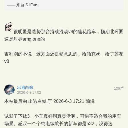
—— 来自 S1Fun
很明显是造势那台搭载混动v8的莲花跑车，预期北环圈
速是对标amg one的
吉利别的不说，这方面还是够意思的，给领克v6，给了莲花
v8
出逃白鲸
#
1307
2026-6-3 17:02
本帖最后由 出逃白鲸 于 2026-6-3 17:21 编辑
试驾了下钛3，小车真好啊真灵活啊，可惜不适合我的用车
场景。感叹一个个纯电续航长的新车都是532，没得选