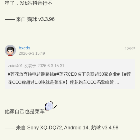
串了，发b站抖音行不
—— 来自
鹅球
v3.3.96
bxcds
#
1299
2026-6-3 15:49
zuiai401 发表于 2026-6-3 15:31
#莲花放弃纯电超跑路线##莲花CEO名下关联超30家企业#【#莲
花CEO称超过1.8吨就是菜车#】莲花跑车CEO冯擎峰近 ...
他家自己也是菜车
—— 来自 Sony XQ-DQ72, Android 14,
鹅球
v3.4.98