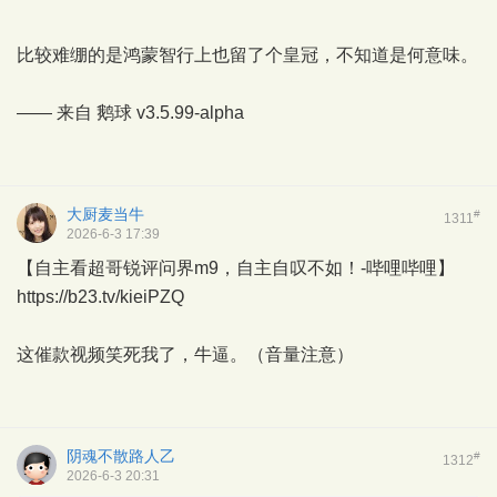
比较难绷的是鸿蒙智行上也留了个皇冠，不知道是何意味。
—— 来自
鹅球
v3.5.99-alpha
大厨麦当牛
#
1311
2026-6-3 17:39
【自主看超哥锐评问界m9，自主自叹不如！-哔哩哔哩】
https://b23.tv/kieiPZQ
这催款视频笑死我了，牛逼。（音量注意）
阴魂不散路人乙
#
1312
2026-6-3 20:31