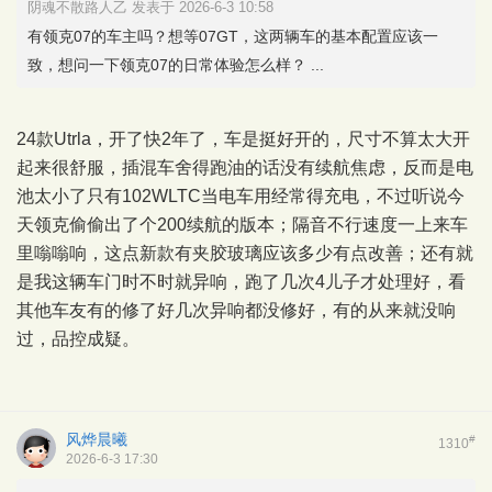
阴魂不散路人乙 发表于 2026-6-3 10:58
有领克07的车主吗？想等07GT，这两辆车的基本配置应该一
致，想问一下领克07的日常体验怎么样？ ...
24款Utrla，开了快2年了，车是挺好开的，尺寸不算太大开
起来很舒服，插混车舍得跑油的话没有续航焦虑，反而是电
池太小了只有102WLTC当电车用经常得充电，不过听说今
天领克偷偷出了个200续航的版本；隔音不行速度一上来车
里嗡嗡响，这点新款有夹胶玻璃应该多少有点改善；还有就
是我这辆车门时不时就异响，跑了几次4儿子才处理好，看
其他车友有的修了好几次异响都没修好，有的从来就没响
过，品控成疑。
风烨晨曦
#
1310
2026-6-3 17:30