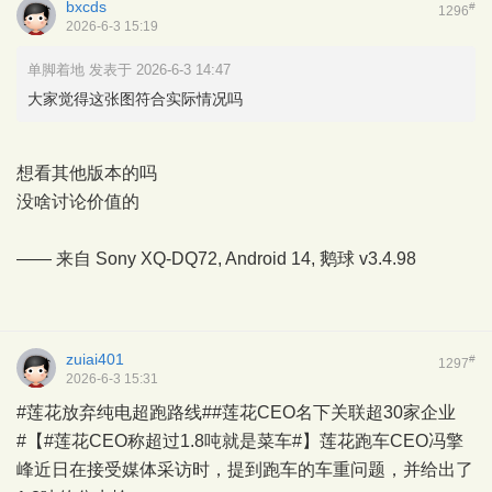
bxcds
#
1296
2026-6-3 15:19
单脚着地 发表于 2026-6-3 14:47
大家觉得这张图符合实际情况吗
想看其他版本的吗
没啥讨论价值的
—— 来自 Sony XQ-DQ72, Android 14,
鹅球
v3.4.98
zuiai401
#
1297
2026-6-3 15:31
#莲花放弃纯电超跑路线##莲花CEO名下关联超30家企业
#【#莲花CEO称超过1.8吨就是菜车#】莲花跑车CEO冯擎
峰近日在接受媒体采访时，提到跑车的车重问题，并给出了