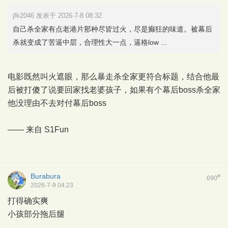
jfk2046 发表于 2026-7-8 08:32
自己杀全家有点老港片那种尽皆过火，尽是癫狂的味道。被幕后
杀就变成了苦逼中层，合理性大一点，逼格low ...
电影既然叫火遮眼，那么暴走杀全家更符合标题，结合他最
后被打傻了说要回家找老婆孩子，如果有个幕后boss杀全家
他没理由不去对付幕后boss
—— 来自
S1Fun
Burabura
#
690
2026-7-9 04:23
打得确实爽
小孩部分拖后腿