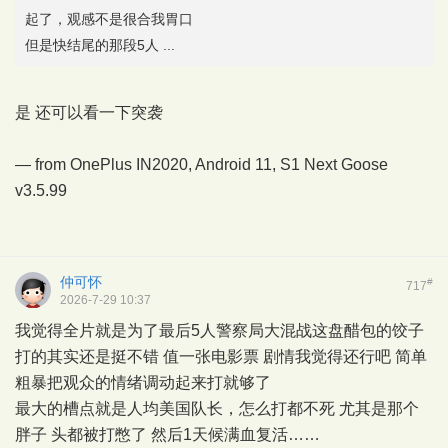
起了，观感不是很合我胃口
但是快结尾的那段5人 ...
是 还可以看一下突袭
— from OnePlus IN2020, Android 11,
S1 Next Goose
v3.5.99
仲可怀
#
717
2026-7-29 10:37
我觉得全片就是为了最后5人警察局大混战这盘醋包的饺子
打的其实还是挺不错 值一张电影票 剧情我觉得还行吧 简单
粗暴把观众的情绪调动起来打就够了
最大的槽点就是人均美国队长，怎么打都不死 尤其是那个
胖子 头都被打憋了 然后1天候满血复活……