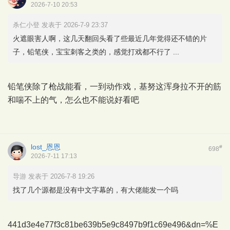
2026-7-10 20:53
杀仁小登 发表于 2026-7-9 23:37
火遮眼害人啊，这几天翻回头看了些最近几年觉得还不错的片
子，铅笔侠，宝宝刺客之类的，感觉打戏都不行了 ...
铅笔侠除了枪战能看，一到动作戏，基努这浑身拉不开的筋
和喘不上的气，怎么也不能说好看吧
lost_恩恩
#
698
2026-7-11 17:13
导游 发表于 2026-7-8 19:26
找了几个源都是没有中文字幕的，有大佬能发一个吗
441d3e4e77f3c81be639b5e9c8497b9f1c69e496&dn=%E