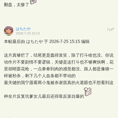
翻盘，太惨了
はちたや
#
714
2026-7-25 15:13
本帖最后由 はちたや 于 2026-7-25 15:15 编辑
这片真够烂了，结尾更是蠢得发笑，除了打斗啥也没。你说
动作片不要剧情不要逻辑，关键是这打斗也不够爽快啊，花
里胡哨耍花枪，一点拳拳到肉的感觉都没。路人都是像猪一
样被秒杀，剩下几个人血条都不带动的
最关键的我宁愿看两小鬼被杀谢苗真的火遮眼也不想看到这
种全片反复坑爹女儿最后还得靠反派自爆的