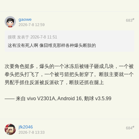
gaowe
#
683
2026-7-8 12:59
摸噗 发表于 2026-7-8 11:51
这有没有死人啊 像囧维克那样各种爆头断肢的
次要角色挺多，爆头的一个冰冻后被锤子砸成几块，一个被
拳头把头打飞了，一个被弓箭把头射穿了。断肢主要就一个
男配手抓住反派被反派砍了，断肢还抓在腿上
—— 来自 vivo V2301A, Android 16,
鹅球
v3.5.99
jfk2046
#
684
2026-7-8 13:33