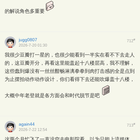
的解说角色多重要
jugg0807
#
712
2026-7-20 01:30
我很少豆瓣打一星的，也很少能看到一半实在看不下去走人
的，这豆瓣开分，再看这里能盖起十八楼层高，我不理解，
这些蠢到爆没有一丝丝酣畅淋漓拳拳到肉打击感的全是点到
为止摆拍动作动作设计，你们看得下去还能吹爆盖十八楼，
大概中年老登就是各方面会和时代脱节是吧
again44
#
713
2026-7-22 12:54
这两个月忙飞了一直没空去电影院看，以为只能上流媒体