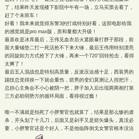
了，结果昨天发现楼下影院中午有一场，立马买票去看了，
赶了个末班车！
好看！我本来就觉得东警3的打戏特别好看，这部电影给我
的感觉就是pro max版，质和量都大升级！
最喜欢是冰库最后，王伟见血衣后火遮眼暴打胖子那段，前
面大量铺垫二打一死活抢不下来大锤，最后王伟用特别漂亮
的回旋卸力方式抢下了大锤，再来一个720°回转抡击，看得
太爽了！
最后五人混战也是特别高质量，反派压迫感十足，西装男的
踢技总觉得挨一下就会重伤，箭男的变幻莫测让人捏把汗，
总担心主角会不小心被阴一把，胖子加入后出现两两相打第
三方必助弱势方的循环局面，看得很过瘾！
唯一不满就是拍死了小胖警官也就算了，结果是那么惨的虐
杀，开头划了十几刀，后面又是剁手又是箭矢爆头，真没必
要，小胖警官还是个好人，不是他临阵倒戈女警官根本没法