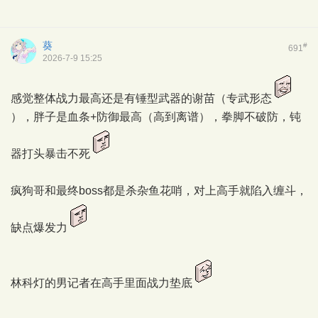
葵
#
691
2026-7-9 15:25
感觉整体战力最高还是有锤型武器的谢苗（专武形态
），胖子是血条+防御最高（高到离谱），拳脚不破防，钝
器打头暴击不死
疯狗哥和最终boss都是杀杂鱼花哨，对上高手就陷入缠斗，
缺点爆发力
林科灯的男记者在高手里面战力垫底