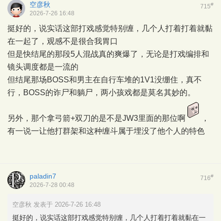
空彦秋
#
715
2026-7-26 16:48
挺好的，说实话这部打戏感觉特别缠，几个人打着打着就黏
在一起了，观感不是很合我胃口
但是快结尾的那段5人混战真的爽爆了，无论是打戏编排和
镜头调度都是一流的
但结尾那场BOSS和男主在自行车堆的1V1没绷住，真不
行，BOSS的诈尸和躺尸，两小孩戏都是莫名其妙的。
另外，那个拿弓箭+双刀的是不是JW3里面的那位啊
，
有一说一让他打群架和这种缠斗属于埋没了他个人的特色
paladin7
#
716
2026-7-28 00:48
空彦秋 发表于 2026-7-26 16:48
挺好的，说实话这部打戏感觉特别缠，几个人打着打着就黏在一