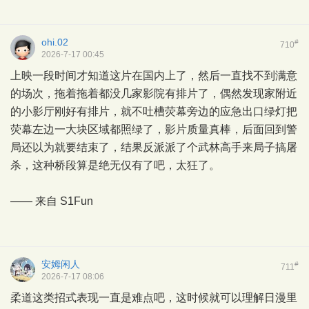
ohi.02
#
710
2026-7-17 00:45
上映一段时间才知道这片在国内上了，然后一直找不到满意
的场次，拖着拖着都没几家影院有排片了，偶然发现家附近
的小影厅刚好有排片，就不吐槽荧幕旁边的应急出口绿灯把
荧幕左边一大块区域都照绿了，影片质量真棒，后面回到警
局还以为就要结束了，结果反派派了个武林高手来局子搞屠
杀，这种桥段算是绝无仅有了吧，太狂了。
—— 来自
S1Fun
安姆闲人
#
711
2026-7-17 08:06
柔道这类招式表现一直是难点吧，这时候就可以理解日漫里