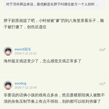
对于另外两边来说，最优解是在胖子纠缠住敌方一个人的时 ...
胖子剧里就提了吧，小时候被"爹"扔到八角笼里看乐子，脑
子被打傻了，创伤后遗症
sword混沌
#
700
2026-7-11 23:13
海外版文戏还变少了，怎么感觉文戏正常多了
aoodog
#
701
2026-7-12 10:44
非要说的话俩小孩的戏有点多余，然后废楼那段俩人被数不
清的杂鱼压制节奏上有点不得劲，别的都可以给到夯爆了