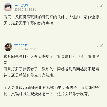
lost_恩恩
#
704
2026-7-13 16:31
看完，反而觉得玩腿的哥们打的很帅，人也帅，动作也漂
亮，最后死于坠落内伤有点搞
wgoenitz
#
705
2026-7-14 09:58
这片问题是打斗太多太密集了，简直是打斗毛片，看得很
累。
而且打多了就脱敏了，强烈的雷同感越到后面越提不起精
神，还是希望利落点打完结束。
个人更喜欢yeah师傅那种枪械为主，杀的快，节奏张弛有
度，文戏可以让观众休息一下。这片文戏等于没有。