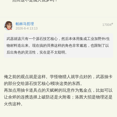
帕林马哲理
#
17004
2026-6-4 13:13
武器就该只有一个源石技艺核心，然后本体用集成工业加野外/生
物材料造出来。现在搞的弭弗这样的角色非常尴尬，也限制了以
后出角色的灵活性，实在是不太聪明。
俺之前的观点就是这样。学怪物猎人就学点好的，武器抽卡
的部分交给源石技艺核心/模块这类的东西。
再加点用抽卡道具点的天赋树的玩意作为氪金点，比如可以
让余烬的连携选择上破防还是火附着；洛茜大招是物理还是
火伤这种。