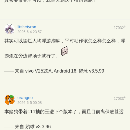
其实要做完全可以，就是大剑这个模组选蛇了
litshetyran
#
17032
2026-6-4 23:57
其实可以摆烂人均浮游炮嘛，平时动作该怎么样怎么样，浮
游炮在旁边帮场子就行了。
—— 来自 vivo V2520A, Android 16,
鹅球
v3.5.99
orangee
#
17033
2026-6-5 00:08
本赌狗带着111抽的玉进下个版本了，而且目前离保底甚远
—— 来自
鹅球
v3.3.96