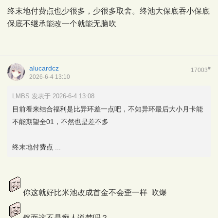
终末地付费点也少很多，少很多取舍。终池大保底吞小保底
保底不继承能改一个就能无脑吹
alucardcz
#
17003
2026-6-4 13:10
LMBS 发表于 2026-6-4 13:08
目前看来结合福利是比异环差一点吧，不知异环最后大小月卡能
不能期望全01，不然也是差不多
终末地付费点 ...
你这就好比米池改成首金不会歪一样 吹爆
然而这不是痴人说梦吗？