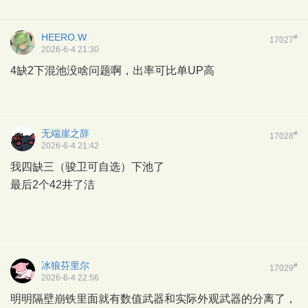
HEERO.W
#
17027
2026-6-4 21:30
4缺2下混池没啥问题啊，出率可比单UP高
无端崖之辞
#
17028
2026-6-4 21:42
我四缺三（骏卫可自选）下池了
最后2个42井了洁
冰狼芬里尔
#
17029
2026-6-4 22:56
明明隔壁崩铁里面就有数值武器和实际外观武器的分离了，