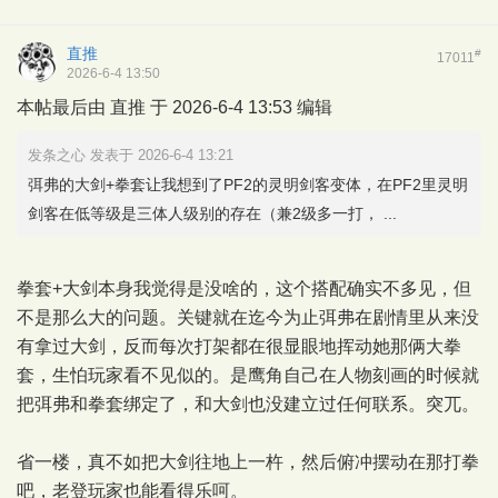
直推
#
17011
2026-6-4 13:50
本帖最后由 直推 于 2026-6-4 13:53 编辑
发条之心 发表于 2026-6-4 13:21
弭弗的大剑+拳套让我想到了PF2的灵明剑客变体，在PF2里灵明
剑客在低等级是三体人级别的存在（兼2级多一打， ...
拳套+大剑本身我觉得是没啥的，这个搭配确实不多见，但
不是那么大的问题。关键就在迄今为止弭弗在剧情里从来没
有拿过大剑，反而每次打架都在很显眼地挥动她那俩大拳
套，生怕玩家看不见似的。是鹰角自己在人物刻画的时候就
把弭弗和拳套绑定了，和大剑也没建立过任何联系。突兀。
省一楼，真不如把大剑往地上一杵，然后俯冲摆动在那打拳
吧，老登玩家也能看得乐呵。