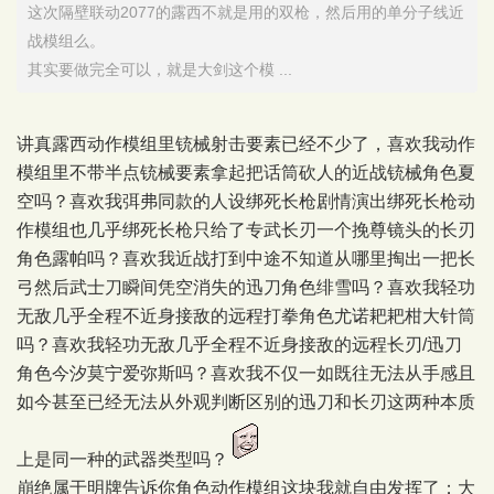
这次隔壁联动2077的露西不就是用的双枪，然后用的单分子线近
战模组么。
其实要做完全可以，就是大剑这个模 ...
讲真露西动作模组里铳械射击要素已经不少了，喜欢我动作
模组里不带半点铳械要素拿起把话筒砍人的近战铳械角色夏
空吗？喜欢我弭弗同款的人设绑死长枪剧情演出绑死长枪动
作模组也几乎绑死长枪只给了专武长刃一个挽尊镜头的长刃
角色露帕吗？喜欢我近战打到中途不知道从哪里掏出一把长
弓然后武士刀瞬间凭空消失的迅刀角色绯雪吗？喜欢我轻功
无敌几乎全程不近身接敌的远程打拳角色尤诺耙耙柑大针筒
吗？喜欢我轻功无敌几乎全程不近身接敌的远程长刃/迅刀
角色今汐莫宁爱弥斯吗？喜欢我不仅一如既往无法从手感且
如今甚至已经无法从外观判断区别的迅刀和长刃这两种本质
上是同一种的武器类型吗？
崩绝属于明牌告诉你角色动作模组这块我就自由发挥了；大