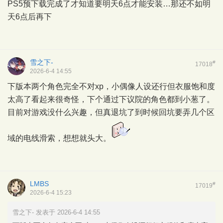
PS5预下载完成了才知道要明天6点才能安装…那还不如明
天6点后再下
雪之下-
#
17018
2026-6-4 14:55
下版本两个角色完全不对xp，小偶像人设还行但衣服饱和度
太高了看起来很奇怪，下个通过下议院的角色都到小葱了。
目前对游戏没什么兴趣，但真退坑了到时候回坑要弄几个区
域的电线滑索，想想就头大。
LMBS
#
17019
2026-6-4 15:23
雪之下- 发表于 2026-6-4 14:55