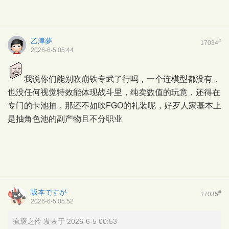
乙津夢
#
17034
2026-6-5 05:44
我说你们能别吹崩铁专武了行吗，一个连模型都没有，
也没任何视觉特效能体现战斗里，纯卖数值的玩意，还得在
专门的卡池抽，那还不如吹FGO的礼装呢，好歹人家基本上
是抽角色池的副产物且不分职业
坂本ですが
#
17035
2026-6-5 05:52
疯褒之伶 发表于 2026-6-5 00:53