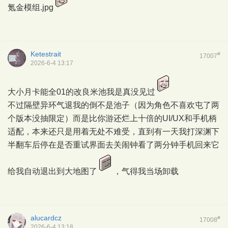
氪金模组.jpg
Ketestrait
#
17007
2026-6-4 13:17
大小月卡能全01的改良米池我是真没见过
不过隔壁异环气退我的倒不是池子（因为角色不喜欢屯了两
个版本没抽限定）而是比你游还烂上十倍的UI/UX和手机柄
适配，本来还只是用着无处不难受，直到有一天我打深渊下
半翻车后停在是否重试界面去关闹钟看了两分钟手机回来它
给我自动退出到大地图了
，气得我当场卸载
alucardcz
#
17008
2026-6-4 13:18