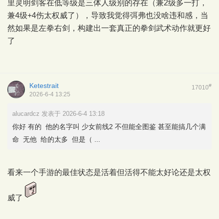
里灵明剑客在低等级是三体人级别的存在（兼2级多一打，
兼4级+4伤太权威了），导致我觉得弭弗也没啥违和感，当
然如果是左拳右剑，构建出一套真正的拳剑武术动作就更好
了
Ketestrait
#
17010
2026-6-4 13:25
alucardcz 发表于 2026-6-4 13:18
你好 有的 他的名字叫 少女前线2 不但能全图鉴 甚至能搞几个满
命 无他 给的太多 但是（ ...
看来一个手游的最佳状态是活着但活得不能太好论还是太权
威了