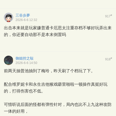
三谷歩夢
#
917
2026-6-6 12:32
出击本来就是玩家嫌普通卡厄思太注重存档不够好玩弄出来
的，你还要自动那不是本末倒置吗
御姐控之耻
#
918
2026-6-6 14:50
前两天抽普池抽到了梅玲，昨天刷了个档玩了下。
配合维罗妮卡和永生吉他猴戏噼里啪啦一顿操作真挺好玩
的，打得伤害也不低。
可惜听说后面的怪都有弹性针对，局内也比不上九这种攻防
一体的好用，