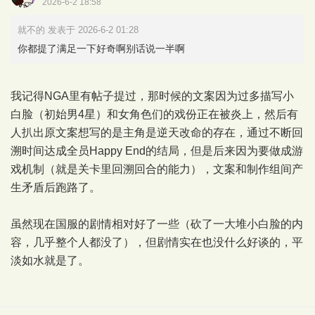
2026-6-2 18:58
就不的 发表于 2026-6-2 01:28
你都提了满足一下好奇啊别话说一半啊
我记得NGA里有帖子提过，那时候的文案因为过多描写小
白脸（初始男4星）和女角色们的戏份正在被炎上，然后有
人扒出原文案想写的是主角是逆天改命的存在，通过不断回
溯时间达成全员Happy End的结局，但是后来因为要做成游
戏机制（就是关卡里回溯回合的能力），文案和制作组间产
生矛盾后跑路了。
虽然现在国服的剧情相对好了一些（砍了一大堆小白脸的内
容，几乎整个人都没了），但剧情实在也没什么好谈的，平
淡如水就是了。