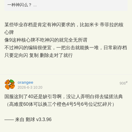
一种神闪么？ ...
某些毕业存档是肯定有神闪要求的，比如米卡 帝菲拉的核
心牌
像9这种核心牌不吃神闪的就完全无所谓
不过神闪的编辑很便宜，一把出击就能换一堆，日常刷存档
只要定向闪 复制 删除走对了就行
orangee
#
906
2026-6-3 10:20
国服这到了40还是缺引导啊，没让人弄明白得去猛搓法典
（高难度60体可以换三个橙色4号5号6号位记忆碎片）
—— 来自
鹅球
v3.3.96