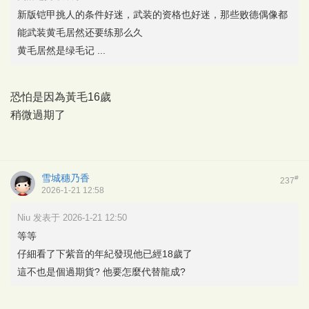
新版铠甲挑人的条件好迷，武装的资格也好迷，那些败德偶像都
能武装黄毛居然还要练那么久
黄毛居然是绿毛记 ...
恐怕是因為黃毛16歲
稍微過期了
雪城穗乃香
#
237
2026-1-21 12:58
Niu 发表于 2026-1-21 12:50
等等
仔細看了下紫音的年紀發現他已經18歲了
這不也是個過期貨? 他要怎麼代替龍成?