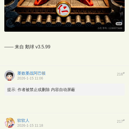
—— 来自
鹅球
v3.5.99
屡败屡战阿巴顿
#
216
2026-1-15 11:06
提示:
作者被禁止或删除 内容自动屏蔽
软软人
#
217
2026-1-15 11:18