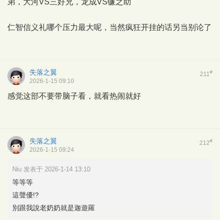
弟，大河VS三好兄，龙成VS镰之助
仁智信义礼哪个压力最大呢，当然疯狂开挂的话另当别论了
失落之翼
#
211
2026-1-15 09:10
感觉这部不要带脑子看，就看热闹就好
失落之翼
#
212
2026-1-15 09:24
Niu 发表于 2026-1-14 13:10
等等等
這聲優!?
別跟我說老奶奶就是迦遊羅