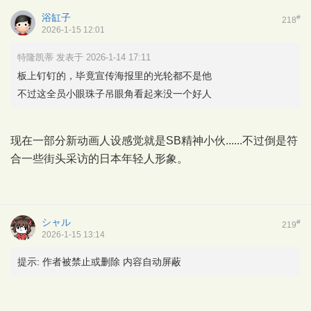
浴缸子
#
218
2026-1-15 12:01
特隆凯蒂 发表于 2026-1-14 17:11
板上钉钉的，毕竟宣传海报里的光轮都不是他
不过这全员小眼珠子吊眼角看起来没一个好人
现在一部分新动画人设感觉就是SB精神小伙......不过倒是符
合一些街头采访的日本年轻人形象。
シャル
#
219
2026-1-15 13:14
提示:
作者被禁止或删除 内容自动屏蔽