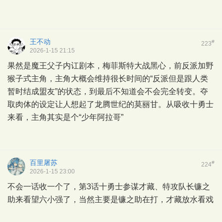
王不动
#
223
2026-1-15 21:15
果然是魔王父子内讧剧本，梅菲斯特大战黑心，前反派加野
猴子式主角，主角大概会维持很长时间的“反派但是跟人类
暂时结成盟友”的状态，到最后不知道会不会完全转变。夺
取肉体的设定让人想起了龙腾世纪的莫丽甘。从吸收十勇士
来看，主角其实是个“少年阿拉哥”
百里屠苏
#
224
2026-1-15 23:00
不会一话收一个了，第3话十勇士参谋才藏、特攻队长镰之
助来看望六小强了，当然主要是镰之助在打，才藏放水看戏