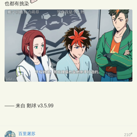
也都有挑染
—— 来自
鹅球
v3.5.99
百里屠苏
#
210