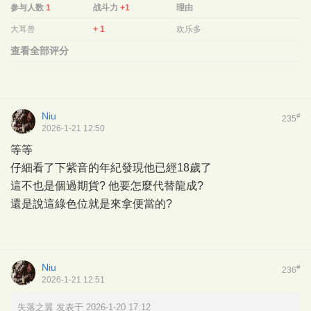
参与人数
1
战斗力
+1
理由
大耳兽
+ 1
欢乐多
查看全部评分
Niu
#
235
2026-1-21 12:50
等等
仔細看了下紫音的年紀發現他已經18歲了
這不也是個過期貨? 他要怎麼代替龍成?
還是說這綠色位就是來拿便當的?
Niu
#
236
2026-1-21 12:51
失落之翼 发表于 2026-1-20 17:12