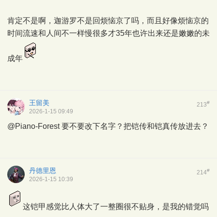
肯定不是啊，迦游罗不是回烦恼京了吗，而且好像烦恼京的
时间流速和人间不一样慢很多才35年也许出来还是嫩嫩的未
成年
王留美
#
213
2026-1-15 09:49
@Piano-Forest
要不要改下名字？把铠传和铠真传放进去？
丹德里恩
#
214
2026-1-15 10:39
这铠甲感觉比人体大了一整圈很不贴身，是我的错觉吗