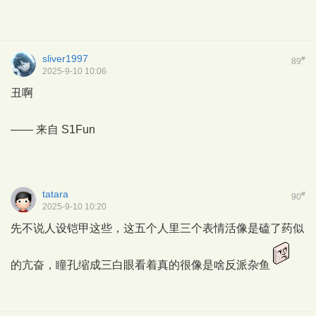
sliver1997
#
89
2025-9-10 10:06
丑啊
—— 来自
S1Fun
tatara
#
90
2025-9-10 10:20
先不说人设铠甲这些，这五个人里三个表情活像是磕了药似
的亢奋，瞳孔缩成三白眼看着真的很像是啥反派杂鱼