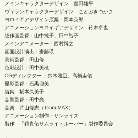
メインキャラクターデザイン：室田雄平
ヴィランキャラクターデザイン：ことぶきつかさ
ヨロイギアデザイン原案：岡本英郎
アニメーションヨロイギアデザイン：鈴木卓也
総作画監督：山中純子、田中智子
メインアニメーター：西村博之
画面設計演出：齋藤瑛
美術監督：田山修
色彩設計：田中美穂
CGディレクター ：鈴木雅臣、髙橋圭佑
撮影監督：石黒瑠美
編集：坂本久美子
音響監督：田中亮
音楽：片山修志（Team-MAX）
アニメーション制作：サンライズ
製作：「鎧真伝サムライトルーパー」製作委員会