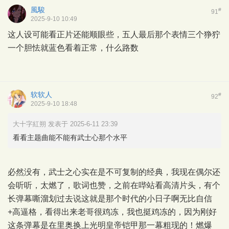
風駿
#
91
2025-9-10 10:49
这人设可能看正片还能顺眼些，五人最后那个表情三个狰狞
一个胆怯就蓝色看着正常，什么路数
软软人
#
92
2025-9-10 18:48
大十字紅朔 发表于 2025-6-11 23:39
看看主题曲能不能有武士心那个水平
必然没有，武士之心实在是不可复制的经典，我现在偶尔还
会听听，太燃了，歌词也赞，之前在哔站看高清片头，有个
长弹幕嘶溜划过去说这就是那个时代的小日子啊无比自信
+高逼格，看得出来老哥很鸡冻，我也挺鸡冻的，因为刚好
这条弹幕是在里奥换上光明皇帝铠甲那一幕粗现的！燃爆