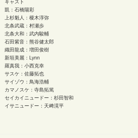
キャスト
凱：石橋陽彩
上杉魁人：榎木淳弥
北条武蔵：村瀬歩
北条大和：武内駿輔
石田紫音：熊谷健太郎
織田龍成：増田俊樹
新垣美麗：Lynn
羅真我：小西克幸
サスケ：佐藤拓也
サイゾウ：鳥海浩輔
カマノスケ：寺島拓篤
セイカイニュードー：杉田智和
イサニュードー：天﨑滉平