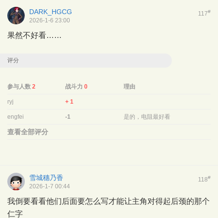
DARK_HGCG
#
117
2026-1-6 23:00
果然不好看……
评分
参与人数
2
战斗力
0
理由
ryj
+ 1
engfei
-1
是的，电阻最好看
查看全部评分
雪城穗乃香
#
118
2026-1-7 00:44
我倒要看看他们后面要怎么写才能让主角对得起后颈的那个
仁字