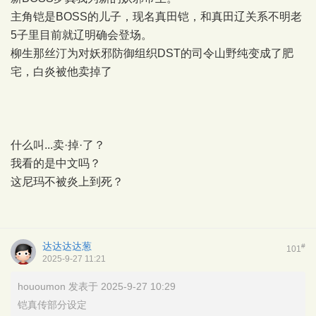
主角铠是BOSS的儿子，现名真田铠，和真田辽关系不明老
5子里目前就辽明确会登场。
柳生那丝汀为对妖邪防御组织DST的司令山野纯变成了肥
宅，白炎被他卖掉了
什么叫...卖·掉·了？
我看的是中文吗？
这尼玛不被炎上到死？
达达达达葱
#
101
2025-9-27 11:21
hououmon 发表于 2025-9-27 10:29
铠真传部分设定