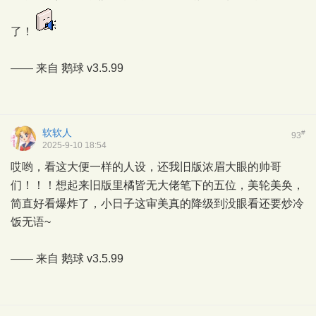
了！
—— 来自
鹅球
v3.5.99
软软人
#
93
2025-9-10 18:54
哎哟，看这大便一样的人设，还我旧版浓眉大眼的帅哥
们！！！想起来旧版里橘皆无大佬笔下的五位，美轮美奂，
简直好看爆炸了，小日子这审美真的降级到没眼看还要炒冷
饭无语~
—— 来自
鹅球
v3.5.99