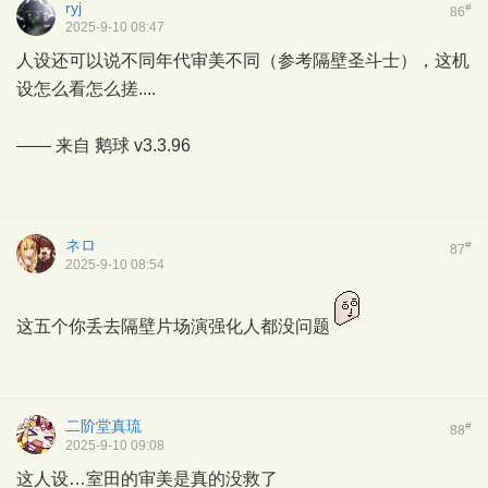
ryj
#
86
2025-9-10 08:47
人设还可以说不同年代审美不同（参考隔壁圣斗士），这机
设怎么看怎么搓....
—— 来自
鹅球
v3.3.96
ネロ
#
87
2025-9-10 08:54
这五个你丢去隔壁片场演强化人都没问题
二阶堂真琉
#
88
2025-9-10 09:08
这人设…室田的审美是真的没救了