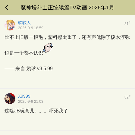
魔神坛斗士正统续篇TV动画 2026年1月
软软人
#
81
2025-9-9 18:59
比不上旧版一根毛，塑料感太重了，还有声优除了榎木淳弥
也是一个都不认识
—— 来自
鹅球
v3.5.99
X9999
#
82
2025-9-9 21:03
这啥JB玩意儿。。。吓死我了