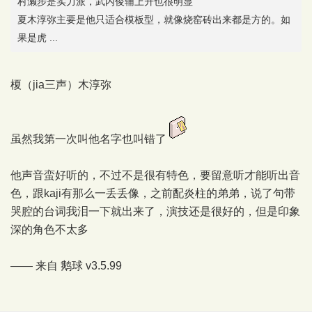
村濑步是实力派，武内俊辅上升也很明显
夏木淳弥主要是他只适合模板型，就像烧窑砖出来都是方的。如
果是虎 ...
榎（jia三声）木淳弥
虽然我第一次叫他名字也叫错了
他声音蛮好听的，不过不是很有特色，要留意听才能听出音
色，跟kaji有那么一丢丢像，之前配炎柱的弟弟，说了句带
哭腔的台词我泪一下就出来了，演技还是很好的，但是印象
深的角色不太多
—— 来自
鹅球
v3.5.99