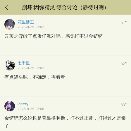
崩坏:因缘精灵 综合讨论（静待封测）
花生酥王
#
81
2025-8-29 13:02
云顶之弈缝了点蛋仔派对吗，感觉打不过金铲铲
七千星
#
82
2025-8-29 13:02
有点罐头味，不确定，再看看
icecry
#
83
2025-8-29 13:06
金铲铲怎么说也是背靠撸啊撸，打不过正常，打得过才是爆
了