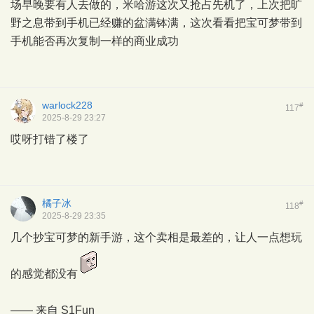
场早晚要有人去做的，米哈游这次又抢占先机了，上次把旷
野之息带到手机已经赚的盆满钵满，这次看看把宝可梦带到
手机能否再次复制一样的商业成功
warlock228
#
117
2025-8-29 23:27
哎呀打错了楼了
橘子冰
#
118
2025-8-29 23:35
几个抄宝可梦的新手游，这个卖相是最差的，让人一点想玩
的感觉都没有
—— 来自
S1Fun