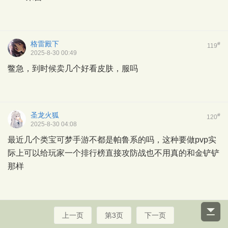
格雷殿下
#
119
2025-8-30 00:49
鳖急，到时候卖几个好看皮肤，服吗
圣龙火狐
#
120
2025-8-30 04:08
最近几个类宝可梦手游不都是帕鲁系的吗，这种要做pvp实
际上可以给玩家一个排行榜直接攻防战也不用真的和金铲铲
那样
上一页
第3页
下一页