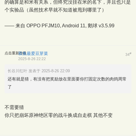
的确算是和米有关系，但终究没挂在米的名下，并且也只是
个实验品（虽然技术早就不知道被甩到哪里了）
—— 来自 OPPO PFJM10, Android 11,
鹅球
v3.5.99
点击重新加载
双鱼最爱豆芽菜
#
34
2025-8-26 22:22
长谷川红叶 发表于 2025-8-26 22:09
还有就是猜，有没有把奖励放在里面要你打固定次数的肉鸽周常
了
不需要猜
你只把崩坏原神绝区零的战斗换成自走棋 其他不变