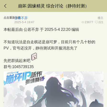
崩坏:因缘精灵 综合讨论（静待封测）
点击重新加载
公若不弃
楼主
2025-5-4 19:47
23677
221
本帖最后由 公若不弃 于 2025-5-4 22:20 编辑
不知道玩法是自走棋还是崩可梦，目前只有个几十秒的
PV，官号还没开，静待测试和开服消息先了
先把群搞起来吧
群号:1045739135