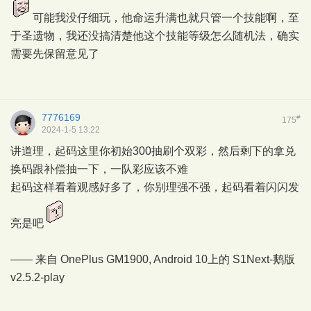
可能我没仔细玩，他命运升满也就只管一个技能啊，至
于圣遗物，我还没搞清楚他这个技能等级怎么随机法，确实
需要先保留意见了
7776169
#
175
2024-1-5 13:22
讲道理，起码这里你初始300抽刷个双彩，然后剩下的拿兑
换码跟补偿抽一下，一队彩应该不难
起码这样看着观感好多了，你别理强不强，起码看着闪闪发
亮是吧
—— 来自 OnePlus GM1900, Android 10上的
S1Next-鹅版
v2.5.2-play