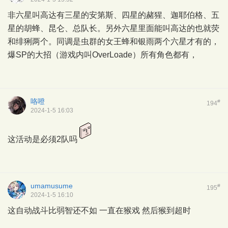
非六星叫高达有三星的安第斯、四星的赭猩、迦耶伯格、五
星的胡蜂、昆仑、总队长。另外六星里面能叫高达的也就荧
和绯猁两个。同调是虫群的女王蜂和银雨两个六星才有的，
爆SP的大招（游戏内叫OverLoade）所有角色都有，
咯噔
#
194
2024-1-5 16:03
这活动是必须2队吗
umamusume
#
195
2024-1-5 16:10
这自动战斗比弱智还不如 一直在猴戏 然后猴到超时