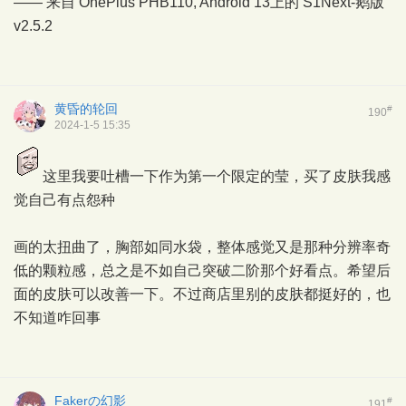
—— 来自 OnePlus PHB110, Android 13上的
S1Next-鹅版
v2.5.2
黄昏的轮回
#
190
2024-1-5 15:35
这里我要吐槽一下作为第一个限定的莹，买了皮肤我感
觉自己有点怨种
画的太扭曲了，胸部如同水袋，整体感觉又是那种分辨率奇
低的颗粒感，总之是不如自己突破二阶那个好看点。希望后
面的皮肤可以改善一下。不过商店里别的皮肤都挺好的，也
不知道咋回事
Fakerの幻影
#
191