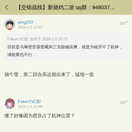
【交错战线】新烧鸡二游 qq群：948037906
wing233
#
161
2024-1-5 10:47
Fakerの幻影 发表于 2024-1-5 10:37
目前是乌琳琶音霖莹飓风三充能确实爽，就是为啥开不了机神，
满能量也不行 ...
抽个莹，第二回合高达就出来了，猛地一批
Fakerの幻影
#
162
2024-1-5 10:49
懂了好像因为琶音占了机神位置？