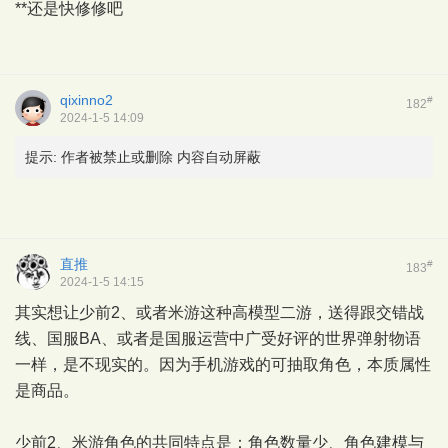
**还是快修修吧
qixinno2
#
182
2024-1-5 14:09
提示:
作者被禁止或删除 内容自动屏蔽
直推
#
183
2024-1-5 14:15
其实想让少前2、或者米游这种高模型二游，送得跟交错战
线、国服BA、或者是国服运营中广受好评的世界弹射物语
一样，是不现实的。因为手机游戏的可抽取角色，本质属性
是商品。
少前2、米游角色的共同特点是：角色数量少、角色建模与