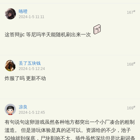
咯噔
#
167
2024-1-5 11:11
这答辩jjc 等尼玛半天能随机刷出来一次
丢了五块钱
#
168
2024-1-5 12:24
炸服了吗 更新不动
凉良
#
169
2024-1-5 12:45
有句说句这卵游戏虽然各种地方都突出一个小厂凑合的粗制
滥造。 但是游玩体验是真的还可以。资源给的不少，池子
50抽就到保底，尸块影响不大。插件虽然深坑但是比刷词条