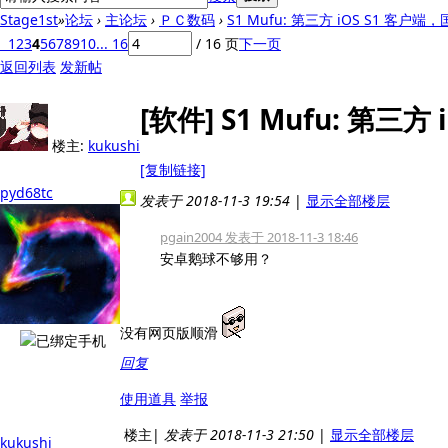
Stage1st
»
论坛
›
主论坛
›
ＰＣ数码
›
S1 Mufu: 第三方 iOS S1 客户端，
1
2
3
4
5
6
7
8
9
10
... 16
/ 16 页
下一页
返回列表
发新帖
[软件]
S1 Mufu: 第三
楼主:
kukushi
[复制链接]
pyd68tc
发表于 2018-11-3 19:54
|
显示全部楼层
pgain2004 发表于 2018-11-3 18:46
安卓鹅球不够用？
没有网页版顺滑
回复
使用道具
举报
楼主
|
发表于 2018-11-3 21:50
|
显示全部楼层
kukushi