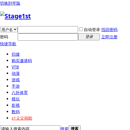
切换到窄版
自动登录
找回密码
密码
立即注册
登录
快捷导航
归墟
购买邀请码
VTB
动漫
游戏
手游
八卦体育
模玩
影视
数码
s1义父捐助
搜索
搜索