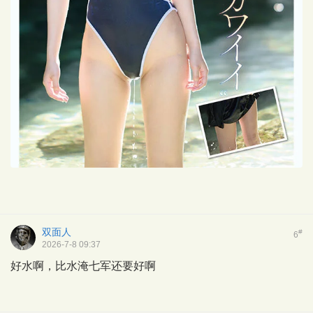
双面人
#
6
2026-7-8 09:37
好水啊，比水淹七军还要好啊