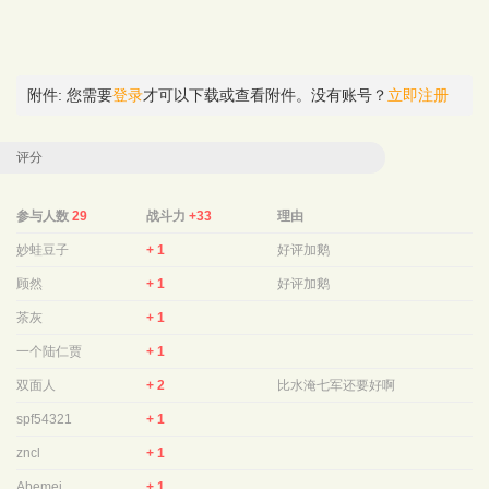
附件:
您需要
登录
才可以下载或查看附件。没有账号？
立即注册
评分
参与人数
29
战斗力
+33
理由
妙蛙豆子
+ 1
好评加鹅
顾然
+ 1
好评加鹅
茶灰
+ 1
一个陆仁贾
+ 1
双面人
+ 2
比水淹七军还要好啊
spf54321
+ 1
zncl
+ 1
Abemei
+ 1