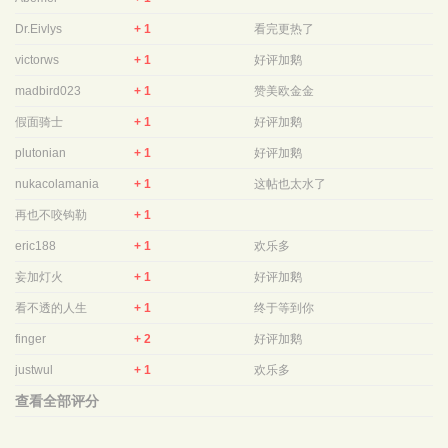
Dr.Eivlys
+ 1
看完更热了
victorws
+ 1
好评加鹅
madbird023
+ 1
赞美欧金金
假面骑士
+ 1
好评加鹅
plutonian
+ 1
好评加鹅
nukacolamania
+ 1
这帖也太水了
再也不咬钩勒
+ 1
eric188
+ 1
欢乐多
妄加灯火
+ 1
好评加鹅
看不透的人生
+ 1
终于等到你
finger
+ 2
好评加鹅
justwul
+ 1
欢乐多
查看全部评分