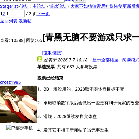
Stage1st
»
论坛
›
主论坛
›
游戏论坛
›
大家不如猜猜索尼社媒恢复更新后发的
1
2
/ 2 页
下一页
返回列表
发新帖
[青黑无脑不要游戏只求一
查看:
10388
|
回复:
65
[复制链接]
发表于 2026-7-7 18:18
|
显示全部楼层
|
阅读模
单选投票
, 共有 683 人参与投票
投票已经结束
crosz1985
1. BB一堆没用的，2028取消实体盘目标不变
2. 承诺取消数字版后会做出一些更有利于玩家的改
3. 滑跪，2028继续发售实体盘
4. 发其它不相干新闻帖子当无事发生