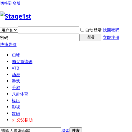
切换到窄版
自动登录
找回密码
密码
立即注册
登录
快捷导航
归墟
购买邀请码
VTB
动漫
游戏
手游
八卦体育
模玩
影视
数码
s1义父捐助
搜索
搜索