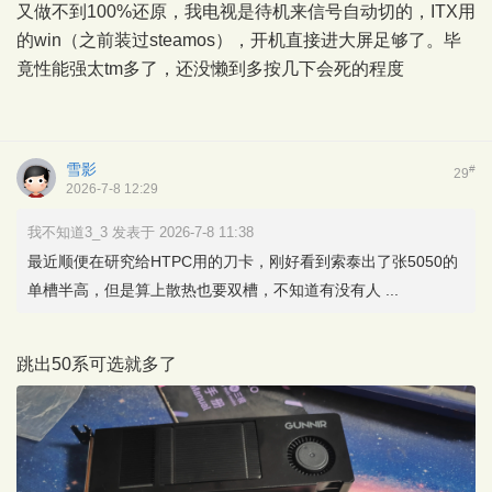
又做不到100%还原，我电视是待机来信号自动切的，ITX用
的win（之前装过steamos），开机直接进大屏足够了。毕
竟性能强太tm多了，还没懒到多按几下会死的程度
雪影
#
29
2026-7-8 12:29
我不知道3_3 发表于 2026-7-8 11:38
最近顺便在研究给HTPC用的刀卡，刚好看到索泰出了张5050的
单槽半高，但是算上散热也要双槽，不知道有没有人 ...
跳出50系可选就多了