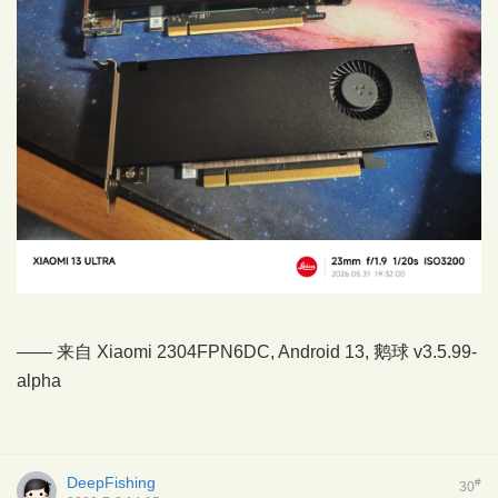
—— 来自 Xiaomi 2304FPN6DC, Android 13,
鹅球
v3.5.99-
alpha
DeepFishing
#
30