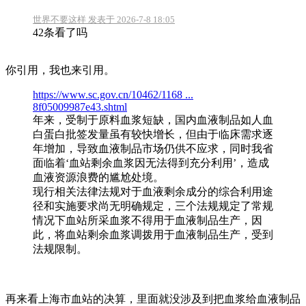
世界不要这样 发表于 2026-7-8 18:05
42条看了吗
你引用，我也来引用。
https://www.sc.gov.cn/10462/1168 ...
8f05009987e43.shtml
年来，受制于原料血浆短缺，国内血液制品如人血
白蛋白批签发量虽有较快增长，但由于临床需求逐
年增加，导致血液制品市场仍供不应求，同时我省
面临着‘血站剩余血浆因无法得到充分利用’，造成
血液资源浪费的尴尬处境。
现行相关法律法规对于血液剩余成分的综合利用途
径和实施要求尚无明确规定，三个法规规定了常规
情况下血站所采血浆不得用于血液制品生产，因
此，将血站剩余血浆调拨用于血液制品生产，受到
法规限制。
再来看上海市血站的决算，里面就没涉及到把血浆给血液制品