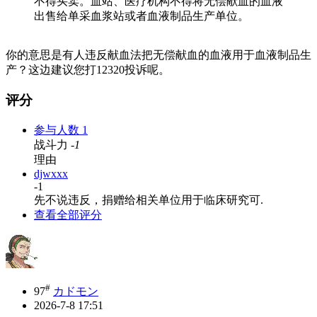
不得买卖。血站、医疗机构不得将无偿献血的血液
出售给单采血浆站或者血液制品生产单位。
你的意思是有人违反献血法把无偿献血的血液用于血液制品生
产？这边建议您打12320投诉呢。
评分
参与人数
1
战斗力
-1
理由
djwxxx
-1
先不说违反，捐赠给相关单位用于临床研究可.
查看全部评分
#
97
カドモン
2026-7-8 17:51