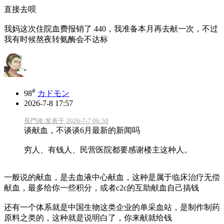
直接去呗
我妈这次住院血费报销了 440，我准备本月再去献一次，不过
我有时候熬夜转氨酶会不达标
#
98
カドモン
2026-7-8 17:57
長門改 发表于 2026-7-7 06:50
谈献血，不谈谈6月最新的新闻吗
穷人、有钱人、民营医院都要感谢楼主这种人。
一般说的献血，是去血液中心献血，这种是属于临床治疗无偿
献血，最多给你一些积分，或者c2c的互助献血自己搞钱
还有一个体系就是中国生物这类企业的单采血站，是制作制药
原料之类的，这种就是说明白了，你来献就给钱