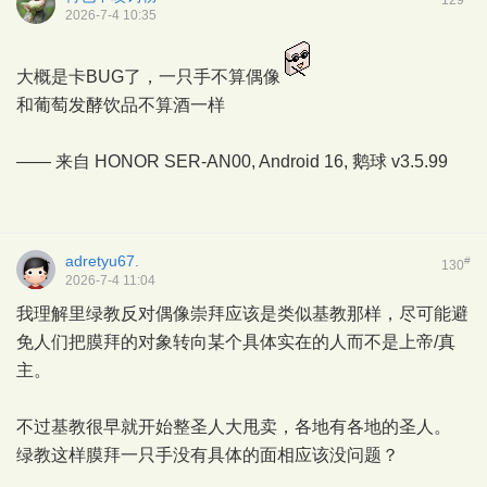
129
2026-7-4 10:35
大概是卡BUG了，一只手不算偶像
和葡萄发酵饮品不算酒一样
—— 来自 HONOR SER-AN00, Android 16,
鹅球
v3.5.99
adretyu67.
#
130
2026-7-4 11:04
我理解里绿教反对偶像崇拜应该是类似基教那样，尽可能避
免人们把膜拜的对象转向某个具体实在的人而不是上帝/真
主。
不过基教很早就开始整圣人大甩卖，各地有各地的圣人。
绿教这样膜拜一只手没有具体的面相应该没问题？