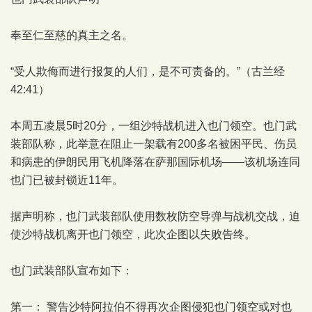
奉至仁至慈的真主之名。
“受人欺侮而进行报复的人们，是不可责备的。”（古兰经
42:41）
本周五凌晨5时20分，一组沙特战机进入也门领空。也门武
装部队称，此举意在阻止一架载有200多名被困平民、伤员
和病患的伊朗民用飞机降落在萨那国际机场——该机场连同
也门已被封锁近11年。
据声明称，也门武装部队使用数枚防空导弹与战机交战，迫
使沙特战机离开也门领空，此次企图以失败告终。
也门武装部队宣布如下：
第一： 警告沙特阿拉伯不得再次企图侵犯也门领空或对也