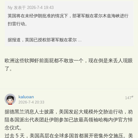
Ny 发表于 2026-7-4 19:43
英国将在未经伊朗批准的情况下，部署军舰在霍尔木兹海峡进行
扫雷行动。
据报道，英国已授权部署军舰在霍尔 ...
欧洲这些软脚虾前面屁都不敢放一个，现在倒是来丢人现眼
了。
kaluoan
#
147
2026-7-4 20:33
据德黑兰消息人士披露，美国发起大规模外交胁迫行动，劝
阻各国派出代表团赴伊朗参加已故最高领袖哈梅内伊官方悼
念仪式。
过去 5 天，美国高层在全球多国首都展开密集外交施压。美