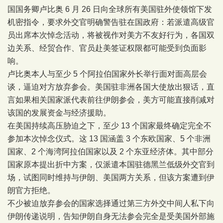
国国务卿卢比奥 6 月 26 日向全球所有美国驻外使领馆下发
机密指令，要求外交官明确警告驻在国政府：若派遣高级官
员出席本次悼念活动，将被视作对美方不友好行为，各国双
边关系、经贸合作、官员赴美签证权限都可能受到负面影
响。
卢比奥本人与至少 5 个阿拉伯国家外长举行面对面高层会
谈，逼迫对方放弃参会。美国驻非洲各国大使放出狠话，直
言如果相关国家派代表前往伊朗参会，美方可能直接削减对
该国的发展资金与经济援助。
在美国持续高压胁迫之下，至少 13 个国家最终确定完全不
参加本次悼念仪式。这 13 国涵盖 3 个东欧国家、5 个非洲
国家、2 个海湾阿拉伯国家以及 2 个东亚经济体。其中部分
国家原本提出折中方案，仅派遣本国驻德黑兰低级外交官到
场，试图同时维持与伊朗、美国两方关系，但该方案遭到伊
朗官方拒绝。
不少被迫放弃参会的国家选择通过第三方外交中间人私下向
伊朗传递说明，告知伊朗自身无法参会完全是受美国外部施