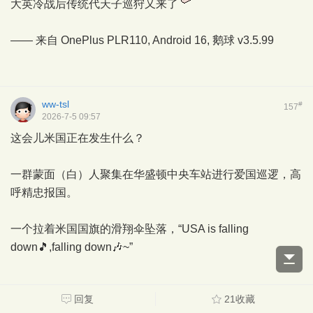
大英冷战后传统代天子巡狩又来了
—— 来自 OnePlus PLR110, Android 16,
鹅球
v3.5.99
ww-tsl
#
157
2026-7-5 09:57
这会儿米国正在发生什么？
一群蒙面（白）人聚集在华盛顿中央车站进行爱国巡逻，高
呼精忠报国。
一个拉着米国国旗的滑翔伞坠落，“USA is falling
down🎵,falling down🎶~”
回复
21收藏
千秋难诉
#