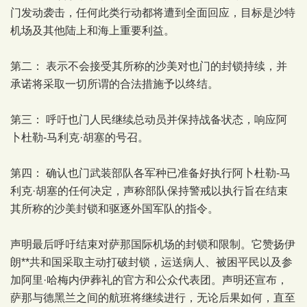
门发动袭击，任何此类行动都将遭到全面回应，目标是沙特
机场及其他陆上和海上重要利益。
第二： 表示不会接受其所称的沙美对也门的封锁持续，并
承诺将采取一切所谓的合法措施予以终结。
第三： 呼吁也门人民继续总动员并保持战备状态，响应阿
卜杜勒-马利克·胡塞的号召。
第四： 确认也门武装部队各军种已准备好执行阿卜杜勒-马
利克·胡塞的任何决定，声称部队保持警戒以执行旨在结束
其所称的沙美封锁和驱逐外国军队的指令。
声明最后呼吁结束对萨那国际机场的封锁和限制。它赞扬伊
朗**共和国采取主动打破封锁，运送病人、被困平民以及参
加阿里·哈梅内伊葬礼的官方和公众代表团。声明还宣布，
萨那与德黑兰之间的航班将继续进行，无论后果如何，直至