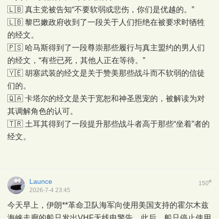
🇱🇧 真主党被告知“不要软弱或悲伤，你们是优越的。”
🇱🇧 黎巴嫩政府收到了一段关于人们拒绝在被要求时牺牲
的经文。
🇵🇸 哈马斯得到了一段尊崇那些履行与真主盟约的男人们
的经文，“有些已死，其他人正在等待。”
🇾🇪 胡塞武装的经文是关于赞美那些战斗而不软弱的信徒
们的。
🇶🇦 卡塔尔的经文是关于宽恕和神圣恩宠的，被解读为对
其调解角色的认可。
🇹🇷 土耳其得到了一段提升那些战斗者高于那些“坐着”者的
经文。
Launce
#
150
2026-7-4 23:45
今天早上，伊朗**革命卫队海军向使用美国支持的霍尔木兹
海峡走廊的船只发出VHF无线电警告。此后，船只停止使用