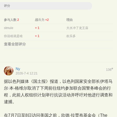
评分
参与人数
2
战斗力
+2
理由
stmule
+ 1
大水冲了龙王庙
你说啥就是啥
+ 1
欢乐多
查看全部评分
Ny
#
136
2026-7-4 12:21
据以色列媒体《国土报》报道，以色列国家安全部长伊塔马
尔·本-格维尔取消了下周前往纽约参加联合国警务峰会的行
程，此前人权组织计划举行抗议活动并呼吁对他进行调查和
逮捕。
在7月7日至8日访问美国之前，欣德·拉贾布基金会（The