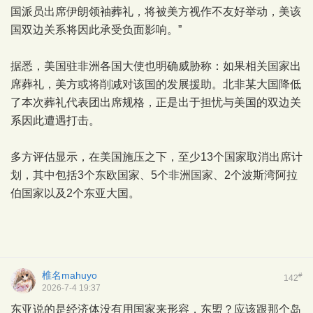
国派员出席伊朗领袖葬礼，将被美方视作不友好举动，美该
国双边关系将因此承受负面影响。”
据悉，美国驻非洲各国大使也明确威胁称：如果相关国家出
席葬礼，美方或将削减对该国的发展援助。北非某大国降低
了本次葬礼代表团出席规格，正是出于担忧与美国的双边关
系因此遭遇打击。
多方评估显示，在美国施压之下，至少13个国家取消出席计
划，其中包括3个东欧国家、5个非洲国家、2个波斯湾阿拉
伯国家以及2个东亚大国。
椎名mahuyo
#
142
2026-7-4 19:37
东亚说的是经济体没有用国家来形容，东盟？应该跟那个岛