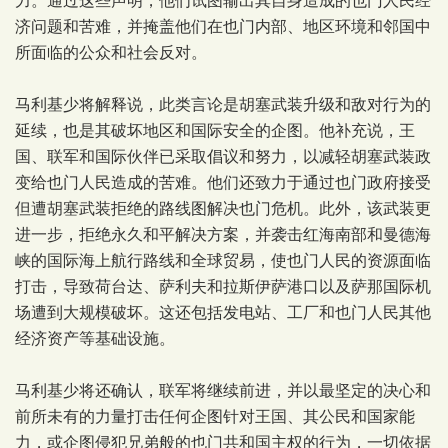
力。通过这些声明，他们试图输出其自身造成的也门人民经
济问题和苦难，并掩盖他们在也门内部、地区环境和邻国中
所面临的公众和社会反对。
马利基少将解释说，此类言论是胡塞武装升级和敌对行为的
延续，也是其破坏地区和国际安全的企图。他补充说，王
国、联军和国际伙伴已采取倡议和努力，以减轻胡塞武装政
变给也门人民造成的苦难。他们还致力于通过也门政府接受
但遭胡塞武装拒绝的路线图解决也门危机。此外，该武装更
进一步，拒绝永久和平解决方案，并袭击红海南部和曼德海
峡的国际海上航行路线和全球贸易，使也门人民的资源面临
打击，导致荷台达、萨利夫和拉斯伊萨港口以及萨那国际机
场遭到大规模破坏。这还包括发电站、工厂和也门人民其他
经济资产等基础设施。
马利基少将还确认，联军将继续前进，并以最坚定的决心和
前所未有的力量打击任何企图针对王国、其公民和国家能
力，或企图侵犯兄弟般的也门共和国主权的行为，一切依据