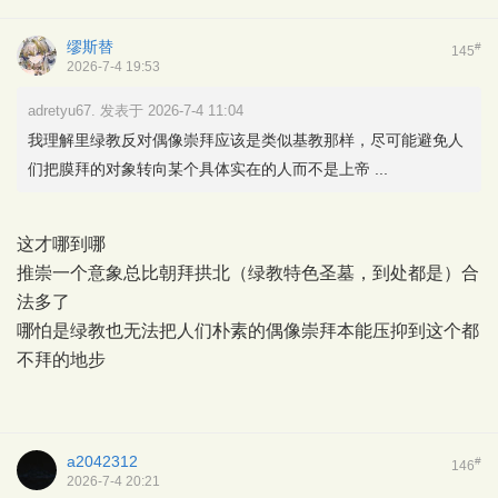
缪斯替
#
145
2026-7-4 19:53
adretyu67. 发表于 2026-7-4 11:04
我理解里绿教反对偶像崇拜应该是类似基教那样，尽可能避免人
们把膜拜的对象转向某个具体实在的人而不是上帝 ...
这才哪到哪
推崇一个意象总比朝拜拱北（绿教特色圣墓，到处都是）合
法多了
哪怕是绿教也无法把人们朴素的偶像崇拜本能压抑到这个都
不拜的地步
a2042312
#
146
2026-7-4 20:21