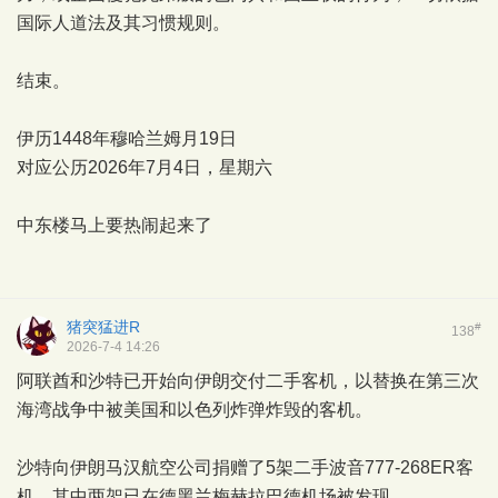
国际人道法及其习惯规则。
结束。
伊历1448年穆哈兰姆月19日
对应公历2026年7月4日，星期六
中东楼马上要热闹起来了
猪突猛进R
#
138
2026-7-4 14:26
阿联酋和沙特已开始向伊朗交付二手客机，以替换在第三次
海湾战争中被美国和以色列炸弹炸毁的客机。
沙特向伊朗马汉航空公司捐赠了5架二手波音777-268ER客
机，其中两架已在德黑兰梅赫拉巴德机场被发现。