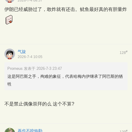
2026-7-4 08:57
伊朗已经威胁过了，敢炸就有还击。鱿鱼最好真的有胆量炸
气旋
#
128
2026-7-4 10:05
Promeus 发表于 2026-7-3 23:47
这是阿巴斯之手，殉难的象征，代表哈梅内伊继承了阿巴斯的牺
牲
不是禁止偶像崇拜的么 这个不算?
再也不咬钩勒
#