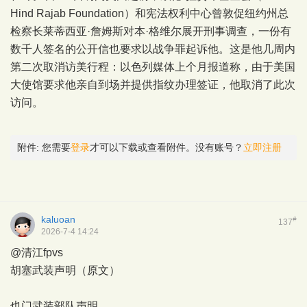
Hind Rajab Foundation）和宪法权利中心曾敦促纽约州总
检察长莱蒂西亚·詹姆斯对本·格维尔展开刑事调查，一份有
数千人签名的公开信也要求以战争罪起诉他。这是他几周内
第二次取消访美行程：以色列媒体上个月报道称，由于美国
大使馆要求他亲自到场并提供指纹办理签证，他取消了此次
访问。
附件:
您需要
登录
才可以下载或查看附件。没有账号？
立即注册
kaluoan
#
137
2026-7-4 14:24
@清江fpvs
胡塞武装声明（原文）
也门武装部队声明