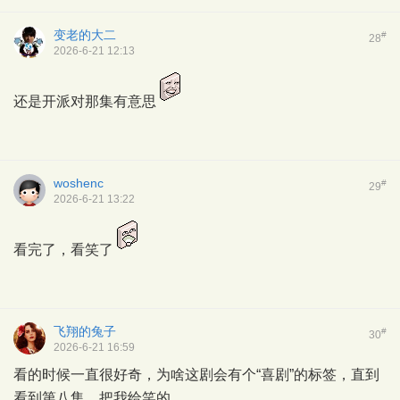
变老的大二
#
28
2026-6-21 12:13
还是开派对那集有意思
woshenc
#
29
2026-6-21 13:22
看完了，看笑了
飞翔的兔子
#
30
2026-6-21 16:59
看的时候一直很好奇，为啥这剧会有个“喜剧”的标签，直到
看到第八集，把我给笑的……