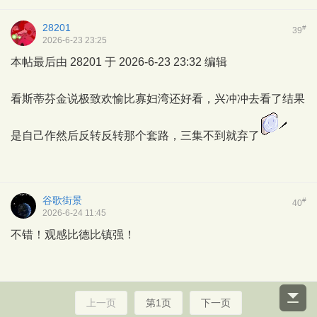
28201
#
39
2026-6-23 23:25
本帖最后由 28201 于 2026-6-23 23:32 编辑
看斯蒂芬金说极致欢愉比寡妇湾还好看，兴冲冲去看了结果
是自己作然后反转反转那个套路，三集不到就弃了
谷歌街景
#
40
2026-6-24 11:45
不错！观感比德比镇强！
上一页
第1页
下一页