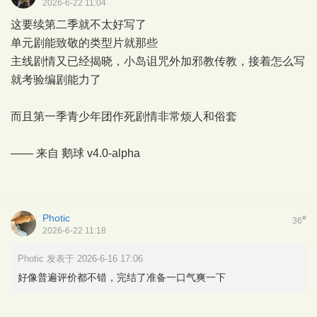
2026-6-22 11:04
这要续第二季就不太好写了
单元剧能致敬的类型片就那些
主线剧情又已经揭晓，小岛诅咒外加邪教传教，接着怎么写
就考验编剧能力了
而且第一季青少年团作死剧情非常烦人和俗套
—— 来自
鹅球
v4.0-alpha
Photic
#
36
2026-6-22 11:18
Photic 发表于 2026-6-16 17:06
好像普遍评价都不错，完结了准备一口气爽一下