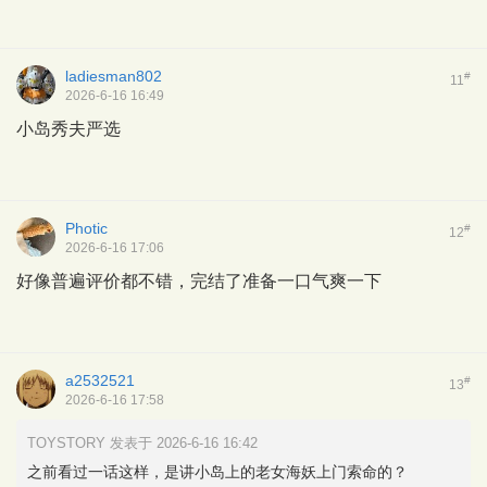
ladiesman802
#
11
2026-6-16 16:49
小岛秀夫严选
Photic
#
12
2026-6-16 17:06
好像普遍评价都不错，完结了准备一口气爽一下
a2532521
#
13
2026-6-16 17:58
TOYSTORY 发表于 2026-6-16 16:42
之前看过一话这样，是讲小岛上的老女海妖上门索命的？