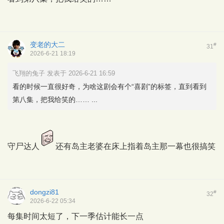
变老的大二
#
31
2026-6-21 18:19
飞翔的兔子 发表于 2026-6-21 16:59
看的时候一直很好奇，为啥这剧会有个“喜剧”的标签，直到看到
第八集，把我给笑的…… ...
守尸达人
还有岛主老婆在床上指着岛主那一幕也很搞笑
dongzi81
#
32
2026-6-22 05:34
每集时间太短了，下一季估计能长一点