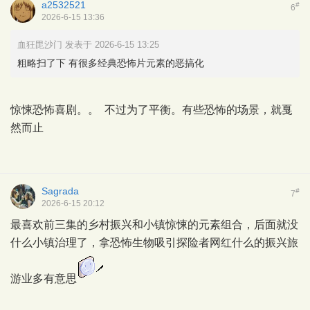
a2532521
#
6
2026-6-15 13:36
血狂毘沙门 发表于 2026-6-15 13:25
粗略扫了下 有很多经典恐怖片元素的恶搞化
惊悚恐怖喜剧。。 不过为了平衡。有些恐怖的场景，就戛
然而止
Sagrada
#
7
2026-6-15 20:12
最喜欢前三集的乡村振兴和小镇惊悚的元素组合，后面就没
什么小镇治理了，拿恐怖生物吸引探险者网红什么的振兴旅
游业多有意思