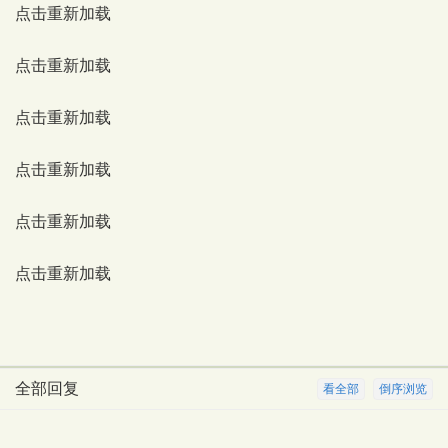
点击重新加载
点击重新加载
点击重新加载
点击重新加载
点击重新加载
点击重新加载
全部回复
看全部
倒序浏览