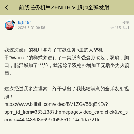
前线任务机甲ZENITH V 超帅全弹发射！
lbj5454
楼主
2026-5-31 09:56
465
1
我这次设计的机甲参考了前线任务5里的人型机
甲“Wanzer”的样式并进行了一集脱离强袭形改装，双肩，胸
口，腿部增加了***舱，武器除了双枪外增加了无后坐力火箭
筒。
这次经过我多次摸索，终于做出了我比较满意的全弹发射视
频！
https://www.bilibili.com/video/BV1ZGV56qEKD/?
spm_id_from=333.1387.homepage.video_card.click&vd_s
ource=440488d8e6990bf58510f14e1da721fc