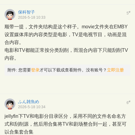
保科智子
#
5
2026-5-18 10:33
顺带一提，文件夹结构是这个样子。movie文件夹在EMBY
设置媒体库的内容类型是电影，TV是电视节目，动画是混
合内容。
电影和TV都能正常按分类刮削，而混合内容下只能刮削TV
内容。
附件:
您需要
登录
才可以下载或查看附件。没有账号？
立即注册
ふん雑魚め
#
6
2026-5-18 10:34
jellyfin下TV和电影分目录区分，采用不同的文件名命名方
式和刮削源，然后用合集将TV和剧场整合到一起，甚至可
以合集套合集